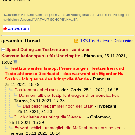
--
"Natürlicher Verstand kann fast jeden Grad an Bildung ersetzen, aber keine Bildung den
natürlichen Verstand." ARTHUR SCHOPENHAUER
antworten
gesamter Thread:
RSS-Feed dieser Diskussion
Speed Dating am Testzentrum - zentraler
Kommunikationspunkt für Ungeimpfte
-
Plancius
,
25.11.2021,
15:02
Testkits werden knapp, Preise steigen, Testzentren und
Testplattformen überlastet - das war wohl ein Eigentor Hr.
Spahn - ich glaube das bringt die Wende
-
Plancius
,
25.11.2021, 15:49
Das kommt dabei raus
-
der_Chris
,
25.11.2021, 16:15
Dann entfällt die Testpflicht wegen Unanwendbarkeit
-
Taurec
,
25.11.2021, 17:23
Das beschließt immer noch der Staat
-
Rybezahl
,
25.11.2021, 21:33
"...ich glaube das bringt die Wende..."
-
Oblomow
,
25.11.2021, 16:39
Es wird schlicht unmöglich die Maßnahmen umzusetzen.
-
nereus
,
25.11.2021, 18:14