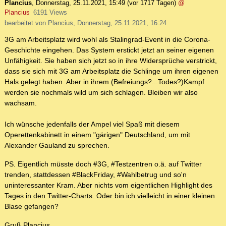
Plancius
,
Donnerstag, 25.11.2021, 15:49
(vor 1717 Tagen)
@
Plancius
6191 Views
bearbeitet von Plancius, Donnerstag, 25.11.2021, 16:24
3G am Arbeitsplatz wird wohl als Stalingrad-Event in die Corona-
Geschichte eingehen. Das System erstickt jetzt an seiner eigenen
Unfähigkeit. Sie haben sich jetzt so in ihre Widersprüche verstrickt,
dass sie sich mit 3G am Arbeitsplatz die Schlinge um ihren eigenen
Hals gelegt haben. Aber in ihrem (Befreiungs?...Todes?)Kampf
werden sie nochmals wild um sich schlagen. Bleiben wir also
wachsam.
Ich wünsche jedenfalls der Ampel viel Spaß mit diesem
Operettenkabinett in einem "gärigen" Deutschland, um mit
Alexander Gauland zu sprechen.
PS. Eigentlich müsste doch #3G, #Testzentren o.ä. auf Twitter
trenden, stattdessen #BlackFriday, #Wahlbetrug und so'n
uninteressanter Kram. Aber nichts vom eigentlichen Highlight des
Tages in den Twitter-Charts. Oder bin ich vielleicht in einer kleinen
Blase gefangen?
Gruß Plancius