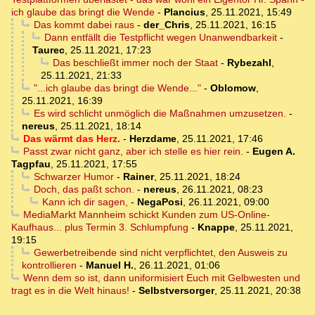
ich glaube das bringt die Wende
-
Plancius
,
25.11.2021, 15:49
Das kommt dabei raus
-
der_Chris
,
25.11.2021, 16:15
Dann entfällt die Testpflicht wegen Unanwendbarkeit
-
Taurec
,
25.11.2021, 17:23
Das beschließt immer noch der Staat
-
Rybezahl
,
25.11.2021, 21:33
"...ich glaube das bringt die Wende..."
-
Oblomow
,
25.11.2021, 16:39
Es wird schlicht unmöglich die Maßnahmen umzusetzen.
-
nereus
,
25.11.2021, 18:14
Das wärmt das Herz.
-
Herzdame
,
25.11.2021, 17:46
Passt zwar nicht ganz, aber ich stelle es hier rein.
-
Eugen A.
Tagpfau
,
25.11.2021, 17:55
Schwarzer Humor
-
Rainer
,
25.11.2021, 18:24
Doch, das paßt schon.
-
nereus
,
26.11.2021, 08:23
Kann ich dir sagen,
-
NegaPosi
,
26.11.2021, 09:00
MediaMarkt Mannheim schickt Kunden zum US-Online-
Kaufhaus... plus Termin 3. Schlumpfung
-
Knappe
,
25.11.2021,
19:15
Gewerbetreibende sind nicht verpflichtet, den Ausweis zu
kontrollieren
-
Manuel H.
,
26.11.2021, 01:06
Wenn dem so ist, dann uniformisiert Euch mit Gelbwesten und
tragt es in die Welt hinaus!
-
Selbstversorger
,
25.11.2021, 20:38