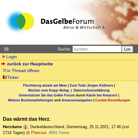
Suche:
Los
Login
zurück zur Hauptseite
in Thread öffnen
Ticker
Fluchtburg autark am Meer
|
Zum Tode Jürgen Küßners
|
Bücher vom Kopp-Verlag |
Datenschutzerklärung
Unterstützen Sie das Gelbe Forum
durch
Käufe bei Amazon
! |
Weitere Buchempfehlungen
und
Amazonnavigation
|
Cookie-Einstellungen
Das wärmt das Herz.
Herzdame
,
Dunkeldeutschland
,
Donnerstag, 25.11.2021, 17:46
(vor
1714 Tagen)
@ Plancius
4891 Views