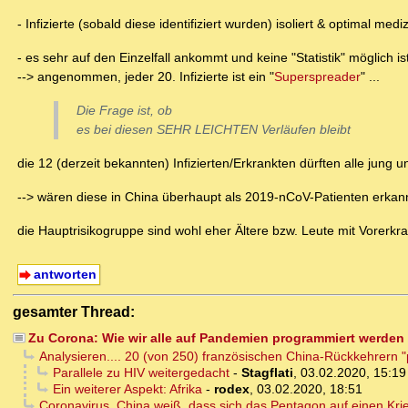
- Infizierte (sobald diese identifiziert wurden) isoliert & optimal m
- es sehr auf den Einzelfall ankommt und keine "Statistik" möglich is
--> angenommen, jeder 20. Infizierte ist ein "
Superspreader
" ...
Die Frage ist, ob
es bei diesen SEHR LEICHTEN Verläufen bleibt
die 12 (derzeit bekannten) Infizierten/Erkrankten dürften alle jung 
--> wären diese in China überhaupt als 2019-nCoV-Patienten erka
die Hauptrisikogruppe sind wohl eher Ältere bzw. Leute mit Vorerk
antworten
gesamter Thread:
Zu Corona: Wie wir alle auf Pandemien programmiert werden .
Analysieren.... 20 (von 250) französischen China-Rückkehrern "p
Parallele zu HIV weitergedacht
-
Stagflati
,
03.02.2020, 15:19
Ein weiterer Aspekt: Afrika
-
rodex
,
03.02.2020, 18:51
Coronavirus, China weiß, dass sich das Pentagon auf einen Krie