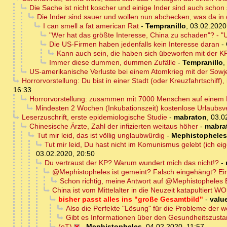
Die Sache ist nicht koscher und einige Inder sind auch schon 
Die Inder sind sauer und wollen nun abchecken, was da in di
I can smell a fat american Rat
-
Tempranillo
,
03.02.2020
"Wer hat das größte Interesse, China zu schaden"? - "
Die US-Firmen haben jedenfalls kein Interesse daran
-
Kann auch sein, die haben sich übeworfen mit der K
Immer diese dummen, dummen Zufälle
-
Tempranillo
,
US-amerikanische Verluste bei einem Atomkrieg mit der Sowj
Horrorvorstellung: Du bist in einer Stadt (oder Kreuzfahrtschiff),
16:33
Horrorvorstellung: zusammen mit 7000 Menschen auf einem Bo
Mindesten 2 Wochen (Inkubationszeit) kostenlose Urlaubsv
Leserzuschrift, erste epidemiologische Studie
-
mabraton
,
03.0
Chinesische Ärzte, Zahl der infizierten weitaus höher
-
mabra
Tut mir leid, das ist völlig unglaubwürdig
-
Mephistopheles
Tut mir leid, Du hast nicht im Komunismus gelebt (ich ei
03.02.2020, 20:50
Du vertraust der KP? Warum wundert mich das nicht!?
-
@Mephistopheles ist gemeint? Falsch eingehängt? Eine 
Schon richtig, meine Antwort auf @Mephistopheles B
China ist vom Mittelalter in die Neuzeit katapultiert 
bisher passt alles ins "große Gesamtbild"
-
value
Also die Perfekte "Lösung" für die Probleme der w
Gibt es Informationen über den Gesundheitszustan
(oT)
-
Mephistopheles
,
04.02.2020, 11:57