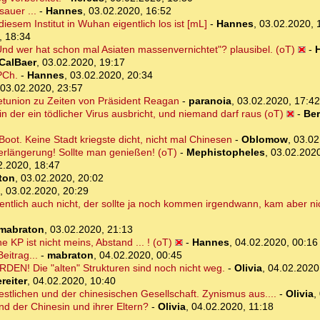
sauer ...
-
Hannes
,
03.02.2020, 16:52
esem Institut in Wuhan eigentlich los ist [mL]
-
Hannes
,
03.02.2020, 
, 18:34
Und wer hat schon mal Asiaten massenvernichtet"? plausibel. (oT)
-
CalBaer
,
03.02.2020, 19:17
PCh.
-
Hannes
,
03.02.2020, 20:34
03.02.2020, 23:57
etunion zu Zeiten von Präsident Reagan
-
paranoia
,
03.02.2020, 17:42
 in der ein tödlicher Virus ausbricht, und niemand darf raus (oT)
-
Ber
ot. Keine Stadt kriegste dicht, nicht mal Chinesen
-
Oblomow
,
03.02
erlängerung! Sollte man genießen! (oT)
-
Mephistopheles
,
03.02.2020
2.2020, 18:47
ton
,
03.02.2020, 20:02
,
03.02.2020, 20:29
gentlich auch nicht, der sollte ja noch kommen irgendwann, kam aber n
mabraton
,
03.02.2020, 21:13
KP ist nicht meins, Abstand ... ! (oT)
-
Hannes
,
04.02.2020, 00:16
eitrag...
-
mabraton
,
04.02.2020, 00:45
WORDEN! Die "alten" Strukturen sind noch nicht weg.
-
Olivia
,
04.02.2020
reiter
,
04.02.2020, 10:40
estlichen und der chinesischen Gesellschaft. Zynismus aus....
-
Olivia
,
d der Chinesin und ihrer Eltern?
-
Olivia
,
04.02.2020, 11:18