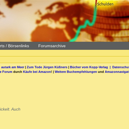
ts / Börsenlinks
Forumsarchive
 autark am Meer
|
Zum Tode Jürgen Küßners
|
Bücher vom Kopp-Verlag |
Datenschut
be Forum
durch
Käufe bei Amazon
! |
Weitere Buchempfehlungen
und
Amazonnavigat
ickelt. Auch