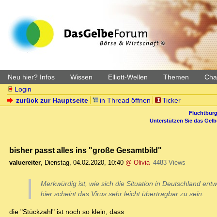
Neu hier? Infos
Wissen
Elliott-Wellen
Themen
Char
Login
zurück zur Hauptseite
in Thread öffnen
Ticker
Fluchtburg
Unterstützen Sie das Gel
bisher passt alles ins "große Gesamtbild"
valuereiter
,
Dienstag, 04.02.2020, 10:40
@ Olivia
4483 Views
Merkwürdig ist, wie sich die Situation in Deutschland entw
hier scheint das Virus sehr leicht übertragbar zu sein.
die "Stückzahl" ist noch so klein, dass