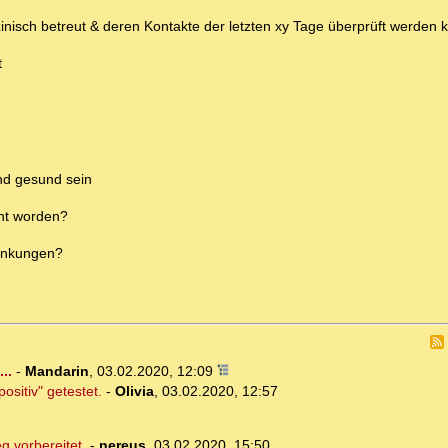
edizinisch betreut & deren Kontakte der letzten xy Tage überprüft werden
t
und gesund sein
nnt worden?
rankungen?
..
-
Mandarin
,
03.02.2020, 12:09
ositiv" getestet.
-
Olivia
,
03.02.2020, 12:57
g vorbereitet.
-
nereus
,
03.02.2020, 15:50