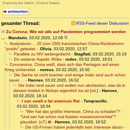
Empörung des Volkes*, (Francis Delaisi).
antworten
gesamter Thread:
RSS-Feed dieser Diskussion
Zu Corona: Wie wir alle auf Pandemien programmiert werden
...
-
Mandarin
,
03.02.2020, 12:09
Analysieren.... 20 (von 250) französischen China-Rückkehrern
"positiv" getestet.
-
Olivia
,
03.02.2020, 12:57
Parallele zu HIV weitergedacht
-
Stagflati
,
03.02.2020, 15:19
Ein weiterer Aspekt: Afrika
-
rodex
,
03.02.2020, 18:51
Coronavirus, China weiß, dass sich das Pentagon auf einen
Krieg vorbereitet.
-
nereus
,
03.02.2020, 15:50
Die Sache ist nicht koscher und einige Inder sind auch schon
sauer ...
-
Hannes
,
03.02.2020, 16:52
Die Inder sind sauer und wollen nun abchecken, was da in
diesem Institut in Wuhan eigentlich los ist [mL]
-
Hannes
,
03.02.2020, 18:14
I can smell a fat american Rat
-
Tempranillo
,
03.02.2020, 18:34
"Wer hat das größte Interesse, China zu schaden"? -
"Und wer hat schon mal Asiaten massenvernichtet"?
plausibel. (oT)
-
Hannes
,
03.02.2020, 18:52
Die US-Firmen haben jedenfalls kein Interesse daran
-