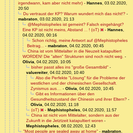
irgendwann, kam aber nicht mehr)
-
Hannes
,
03.02.2020,
20:50
Du vertraust der KP? Warum wundert mich das nicht!?
-
mabraton
,
03.02.2020, 21:13
@Mephistopheles ist gemeint? Falsch eingehängt?
Eine KP ist nicht meins, Abstand ... ! (oT)
-
Hannes
,
04.02.2020, 00:16
Schon richtig, meine Antwort auf @Mephistopheles
Beitrag...
-
mabraton
,
04.02.2020, 00:45
China ist vom Mittelalter in die Neuzeit katapultiert
WORDEN! Die "alten" Strukturen sind noch nicht weg.
-
Olivia
,
04.02.2020, 10:05
bisher passt alles ins "große Gesamtbild"
-
valuereiter
,
04.02.2020, 10:40
Also die Perfekte "Lösung" für die Probleme der
westlichen und der chinesischen Gesellschaft.
Zynismus aus....
-
Olivia
,
04.02.2020, 10:45
Gibt es Informationen über den
Gesundheitszustand der Chinesin und ihrer Eltern?
-
Olivia
,
04.02.2020, 11:18
(oT)
-
Mephistopheles
,
04.02.2020, 11:57
China ist nicht vom Mittelalter, sondern aus der
Zukunft in die Jetztzeit katapultiert woren
-
Mephistopheles
,
08.02.2020, 12:43
"Most people are sealed away at home"
-
mabraton
,