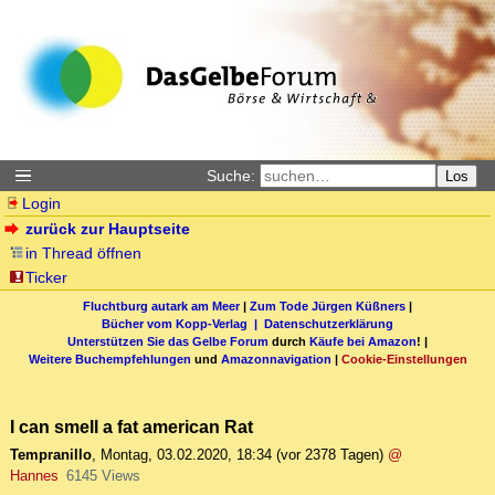
Suche:
Los
Login
zurück zur Hauptseite
in Thread öffnen
Ticker
Fluchtburg autark am Meer
|
Zum Tode Jürgen Küßners
|
Bücher vom Kopp-Verlag |
Datenschutzerklärung
Unterstützen Sie das Gelbe Forum
durch
Käufe bei Amazon
! |
Weitere Buchempfehlungen
und
Amazonnavigation
|
Cookie-Einstellungen
I can smell a fat american Rat
Tempranillo
,
Montag, 03.02.2020, 18:34
(vor 2378 Tagen)
@
Hannes
6145 Views