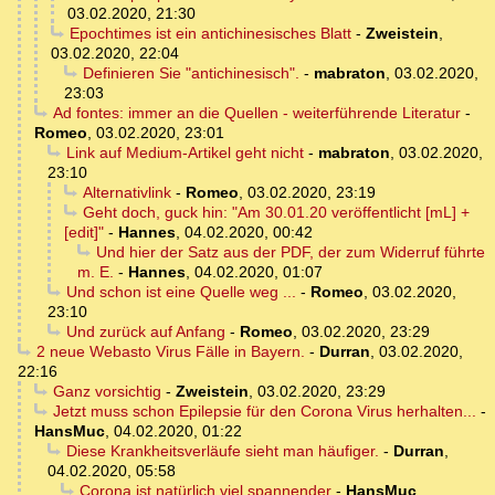
03.02.2020, 21:30
Epochtimes ist ein antichinesisches Blatt
-
Zweistein
,
03.02.2020, 22:04
Definieren Sie "antichinesisch".
-
mabraton
,
03.02.2020,
23:03
Ad fontes: immer an die Quellen - weiterführende Literatur
-
Romeo
,
03.02.2020, 23:01
Link auf Medium-Artikel geht nicht
-
mabraton
,
03.02.2020,
23:10
Alternativlink
-
Romeo
,
03.02.2020, 23:19
Geht doch, guck hin: "Am 30.01.20 veröffentlicht [mL] +
[edit]"
-
Hannes
,
04.02.2020, 00:42
Und hier der Satz aus der PDF, der zum Widerruf führte
m. E.
-
Hannes
,
04.02.2020, 01:07
Und schon ist eine Quelle weg ...
-
Romeo
,
03.02.2020,
23:10
Und zurück auf Anfang
-
Romeo
,
03.02.2020, 23:29
2 neue Webasto Virus Fälle in Bayern.
-
Durran
,
03.02.2020,
22:16
Ganz vorsichtig
-
Zweistein
,
03.02.2020, 23:29
Jetzt muss schon Epilepsie für den Corona Virus herhalten...
-
HansMuc
,
04.02.2020, 01:22
Diese Krankheitsverläufe sieht man häufiger.
-
Durran
,
04.02.2020, 05:58
Corona ist natürlich viel spannender
-
HansMuc
,