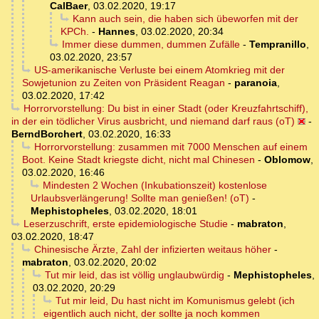
CalBaer
,
03.02.2020, 19:17
Kann auch sein, die haben sich übeworfen mit der
KPCh.
-
Hannes
,
03.02.2020, 20:34
Immer diese dummen, dummen Zufälle
-
Tempranillo
,
03.02.2020, 23:57
US-amerikanische Verluste bei einem Atomkrieg mit der
Sowjetunion zu Zeiten von Präsident Reagan
-
paranoia
,
03.02.2020, 17:42
Horrorvorstellung: Du bist in einer Stadt (oder Kreuzfahrtschiff),
in der ein tödlicher Virus ausbricht, und niemand darf raus (oT)
-
BerndBorchert
,
03.02.2020, 16:33
Horrorvorstellung: zusammen mit 7000 Menschen auf einem
Boot. Keine Stadt kriegste dicht, nicht mal Chinesen
-
Oblomow
,
03.02.2020, 16:46
Mindesten 2 Wochen (Inkubationszeit) kostenlose
Urlaubsverlängerung! Sollte man genießen! (oT)
-
Mephistopheles
,
03.02.2020, 18:01
Leserzuschrift, erste epidemiologische Studie
-
mabraton
,
03.02.2020, 18:47
Chinesische Ärzte, Zahl der infizierten weitaus höher
-
mabraton
,
03.02.2020, 20:02
Tut mir leid, das ist völlig unglaubwürdig
-
Mephistopheles
,
03.02.2020, 20:29
Tut mir leid, Du hast nicht im Komunismus gelebt (ich
eigentlich auch nicht, der sollte ja noch kommen