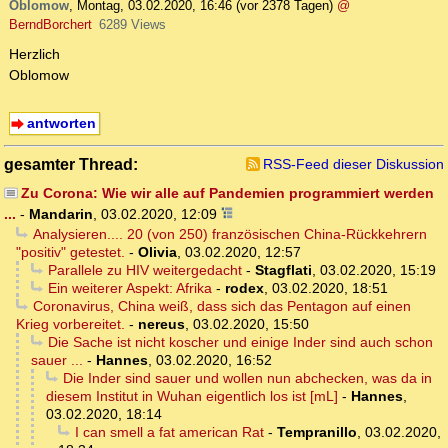
Oblomow
,
Montag, 03.02.2020, 16:46
(vor 2378 Tagen)
@
BerndBorchert
6289 Views
Herzlich
Oblomow
antworten
gesamter Thread:
RSS-Feed dieser Diskussion
Zu Corona: Wie wir alle auf Pandemien programmiert werden
...
-
Mandarin
,
03.02.2020, 12:09
Analysieren.... 20 (von 250) französischen China-Rückkehrern
"positiv" getestet.
-
Olivia
,
03.02.2020, 12:57
Parallele zu HIV weitergedacht
-
Stagflati
,
03.02.2020, 15:19
Ein weiterer Aspekt: Afrika
-
rodex
,
03.02.2020, 18:51
Coronavirus, China weiß, dass sich das Pentagon auf einen
Krieg vorbereitet.
-
nereus
,
03.02.2020, 15:50
Die Sache ist nicht koscher und einige Inder sind auch schon
sauer ...
-
Hannes
,
03.02.2020, 16:52
Die Inder sind sauer und wollen nun abchecken, was da in
diesem Institut in Wuhan eigentlich los ist [mL]
-
Hannes
,
03.02.2020, 18:14
I can smell a fat american Rat
-
Tempranillo
,
03.02.2020,