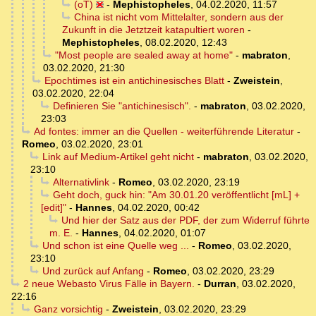
(oT)
-
Mephistopheles
,
04.02.2020, 11:57
China ist nicht vom Mittelalter, sondern aus der
Zukunft in die Jetztzeit katapultiert woren
-
Mephistopheles
,
08.02.2020, 12:43
"Most people are sealed away at home"
-
mabraton
,
03.02.2020, 21:30
Epochtimes ist ein antichinesisches Blatt
-
Zweistein
,
03.02.2020, 22:04
Definieren Sie "antichinesisch".
-
mabraton
,
03.02.2020,
23:03
Ad fontes: immer an die Quellen - weiterführende Literatur
-
Romeo
,
03.02.2020, 23:01
Link auf Medium-Artikel geht nicht
-
mabraton
,
03.02.2020,
23:10
Alternativlink
-
Romeo
,
03.02.2020, 23:19
Geht doch, guck hin: "Am 30.01.20 veröffentlicht [mL] +
[edit]"
-
Hannes
,
04.02.2020, 00:42
Und hier der Satz aus der PDF, der zum Widerruf führte
m. E.
-
Hannes
,
04.02.2020, 01:07
Und schon ist eine Quelle weg ...
-
Romeo
,
03.02.2020,
23:10
Und zurück auf Anfang
-
Romeo
,
03.02.2020, 23:29
2 neue Webasto Virus Fälle in Bayern.
-
Durran
,
03.02.2020,
22:16
Ganz vorsichtig
-
Zweistein
,
03.02.2020, 23:29