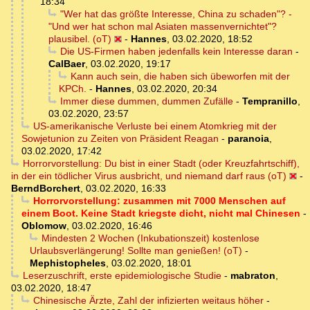
18:34
"Wer hat das größte Interesse, China zu schaden"? -
"Und wer hat schon mal Asiaten massenvernichtet"?
plausibel. (oT)
-
Hannes
,
03.02.2020, 18:52
Die US-Firmen haben jedenfalls kein Interesse daran
-
CalBaer
,
03.02.2020, 19:17
Kann auch sein, die haben sich übeworfen mit der
KPCh.
-
Hannes
,
03.02.2020, 20:34
Immer diese dummen, dummen Zufälle
-
Tempranillo
,
03.02.2020, 23:57
US-amerikanische Verluste bei einem Atomkrieg mit der
Sowjetunion zu Zeiten von Präsident Reagan
-
paranoia
,
03.02.2020, 17:42
Horrorvorstellung: Du bist in einer Stadt (oder Kreuzfahrtschiff),
in der ein tödlicher Virus ausbricht, und niemand darf raus (oT)
-
BerndBorchert
,
03.02.2020, 16:33
Horrorvorstellung: zusammen mit 7000 Menschen auf
einem Boot. Keine Stadt kriegste dicht, nicht mal Chinesen
-
Oblomow
,
03.02.2020, 16:46
Mindesten 2 Wochen (Inkubationszeit) kostenlose
Urlaubsverlängerung! Sollte man genießen! (oT)
-
Mephistopheles
,
03.02.2020, 18:01
Leserzuschrift, erste epidemiologische Studie
-
mabraton
,
03.02.2020, 18:47
Chinesische Ärzte, Zahl der infizierten weitaus höher
-