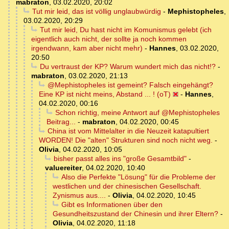
mabraton
,
03.02.2020, 20:02
Tut mir leid, das ist völlig unglaubwürdig
-
Mephistopheles
,
03.02.2020, 20:29
Tut mir leid, Du hast nicht im Komunismus gelebt (ich
eigentlich auch nicht, der sollte ja noch kommen
irgendwann, kam aber nicht mehr)
-
Hannes
,
03.02.2020,
20:50
Du vertraust der KP? Warum wundert mich das nicht!?
-
mabraton
,
03.02.2020, 21:13
@Mephistopheles ist gemeint? Falsch eingehängt?
Eine KP ist nicht meins, Abstand ... ! (oT)
-
Hannes
,
04.02.2020, 00:16
Schon richtig, meine Antwort auf @Mephistopheles
Beitrag...
-
mabraton
,
04.02.2020, 00:45
China ist vom Mittelalter in die Neuzeit katapultiert
WORDEN! Die "alten" Strukturen sind noch nicht weg.
-
Olivia
,
04.02.2020, 10:05
bisher passt alles ins "große Gesamtbild"
-
valuereiter
,
04.02.2020, 10:40
Also die Perfekte "Lösung" für die Probleme der
westlichen und der chinesischen Gesellschaft.
Zynismus aus....
-
Olivia
,
04.02.2020, 10:45
Gibt es Informationen über den
Gesundheitszustand der Chinesin und ihrer Eltern?
-
Olivia
,
04.02.2020, 11:18