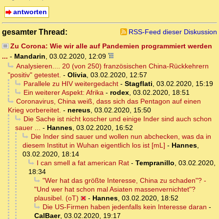
antworten
gesamter Thread:
RSS-Feed dieser Diskussion
Zu Corona: Wie wir alle auf Pandemien programmiert werden
...
-
Mandarin
,
03.02.2020, 12:09
Analysieren.... 20 (von 250) französischen China-Rückkehrern
"positiv" getestet.
-
Olivia
,
03.02.2020, 12:57
Parallele zu HIV weitergedacht
-
Stagflati
,
03.02.2020, 15:19
Ein weiterer Aspekt: Afrika
-
rodex
,
03.02.2020, 18:51
Coronavirus, China weiß, dass sich das Pentagon auf einen
Krieg vorbereitet.
-
nereus
,
03.02.2020, 15:50
Die Sache ist nicht koscher und einige Inder sind auch schon
sauer ...
-
Hannes
,
03.02.2020, 16:52
Die Inder sind sauer und wollen nun abchecken, was da in
diesem Institut in Wuhan eigentlich los ist [mL]
-
Hannes
,
03.02.2020, 18:14
I can smell a fat american Rat
-
Tempranillo
,
03.02.2020,
18:34
"Wer hat das größte Interesse, China zu schaden"? -
"Und wer hat schon mal Asiaten massenvernichtet"?
plausibel. (oT)
-
Hannes
,
03.02.2020, 18:52
Die US-Firmen haben jedenfalls kein Interesse daran
-
CalBaer
,
03.02.2020, 19:17