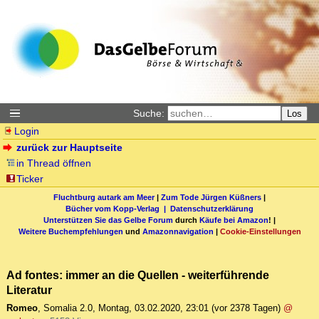
Suche:
Los
Login
zurück zur Hauptseite
in Thread öffnen
Ticker
Fluchtburg autark am Meer
|
Zum Tode Jürgen Küßners
|
Bücher vom Kopp-Verlag |
Datenschutzerklärung
Unterstützen Sie das Gelbe Forum
durch
Käufe bei Amazon
! |
Weitere Buchempfehlungen
und
Amazonnavigation
|
Cookie-Einstellungen
Ad fontes: immer an die Quellen - weiterführende
Literatur
Romeo
,
Somalia 2.0
,
Montag, 03.02.2020, 23:01
(vor 2378 Tagen)
@