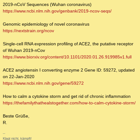
2019-nCoV Sequences (Wuhan coronavirus)
https://www.ncbi.nlm.nih.gov/genbank/2019-ncov-seqs/
Genomic epidemiology of novel coronavirus
https://nextstrain.org/ncov
Single-cell RNA expression profiling of ACE2, the putative receptor
of Wuhan 2019-nCov
https://www.biorxiv.org/content/10.1101/2020.01.26.919985v1.full
ACE2 angiotensin I converting enzyme 2 Gene ID: 59272, updated
on 22-Jan-2020
https://www.ncbi.nlm.nih.gov/gene/59272
How to calm a cytokine storm and get rid of chronic inflammation
https://thefamilythathealstogether.com/how-to-calm-cytokine-storm/
Beste Grüße,
R.
--
Klagt nicht, kämpft!