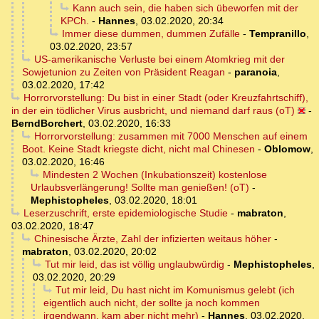
Kann auch sein, die haben sich übeworfen mit der
KPCh.
-
Hannes
,
03.02.2020, 20:34
Immer diese dummen, dummen Zufälle
-
Tempranillo
,
03.02.2020, 23:57
US-amerikanische Verluste bei einem Atomkrieg mit der
Sowjetunion zu Zeiten von Präsident Reagan
-
paranoia
,
03.02.2020, 17:42
Horrorvorstellung: Du bist in einer Stadt (oder Kreuzfahrtschiff),
in der ein tödlicher Virus ausbricht, und niemand darf raus (oT)
-
BerndBorchert
,
03.02.2020, 16:33
Horrorvorstellung: zusammen mit 7000 Menschen auf einem
Boot. Keine Stadt kriegste dicht, nicht mal Chinesen
-
Oblomow
,
03.02.2020, 16:46
Mindesten 2 Wochen (Inkubationszeit) kostenlose
Urlaubsverlängerung! Sollte man genießen! (oT)
-
Mephistopheles
,
03.02.2020, 18:01
Leserzuschrift, erste epidemiologische Studie
-
mabraton
,
03.02.2020, 18:47
Chinesische Ärzte, Zahl der infizierten weitaus höher
-
mabraton
,
03.02.2020, 20:02
Tut mir leid, das ist völlig unglaubwürdig
-
Mephistopheles
,
03.02.2020, 20:29
Tut mir leid, Du hast nicht im Komunismus gelebt (ich
eigentlich auch nicht, der sollte ja noch kommen
irgendwann, kam aber nicht mehr)
-
Hannes
,
03.02.2020,