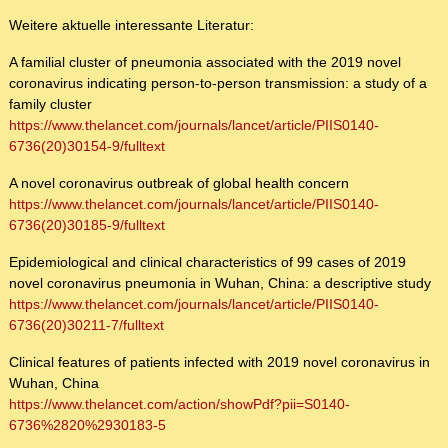
Weitere aktuelle interessante Literatur:
A familial cluster of pneumonia associated with the 2019 novel
coronavirus indicating person-to-person transmission: a study of a
family cluster
https://www.thelancet.com/journals/lancet/article/PIIS0140-
6736(20)30154-9/fulltext
A novel coronavirus outbreak of global health concern
https://www.thelancet.com/journals/lancet/article/PIIS0140-
6736(20)30185-9/fulltext
Epidemiological and clinical characteristics of 99 cases of 2019
novel coronavirus pneumonia in Wuhan, China: a descriptive study
https://www.thelancet.com/journals/lancet/article/PIIS0140-
6736(20)30211-7/fulltext
Clinical features of patients infected with 2019 novel coronavirus in
Wuhan, China
https://www.thelancet.com/action/showPdf?pii=S0140-
6736%2820%2930183-5