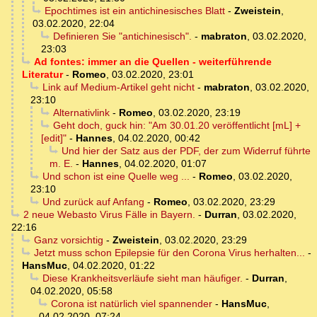
Epochtimes ist ein antichinesisches Blatt
-
Zweistein
,
03.02.2020, 22:04
Definieren Sie "antichinesisch".
-
mabraton
,
03.02.2020,
23:03
Ad fontes: immer an die Quellen - weiterführende
Literatur
-
Romeo
,
03.02.2020, 23:01
Link auf Medium-Artikel geht nicht
-
mabraton
,
03.02.2020,
23:10
Alternativlink
-
Romeo
,
03.02.2020, 23:19
Geht doch, guck hin: "Am 30.01.20 veröffentlicht [mL] +
[edit]"
-
Hannes
,
04.02.2020, 00:42
Und hier der Satz aus der PDF, der zum Widerruf führte
m. E.
-
Hannes
,
04.02.2020, 01:07
Und schon ist eine Quelle weg ...
-
Romeo
,
03.02.2020,
23:10
Und zurück auf Anfang
-
Romeo
,
03.02.2020, 23:29
2 neue Webasto Virus Fälle in Bayern.
-
Durran
,
03.02.2020,
22:16
Ganz vorsichtig
-
Zweistein
,
03.02.2020, 23:29
Jetzt muss schon Epilepsie für den Corona Virus herhalten...
-
HansMuc
,
04.02.2020, 01:22
Diese Krankheitsverläufe sieht man häufiger.
-
Durran
,
04.02.2020, 05:58
Corona ist natürlich viel spannender
-
HansMuc
,
04.02.2020, 07:24