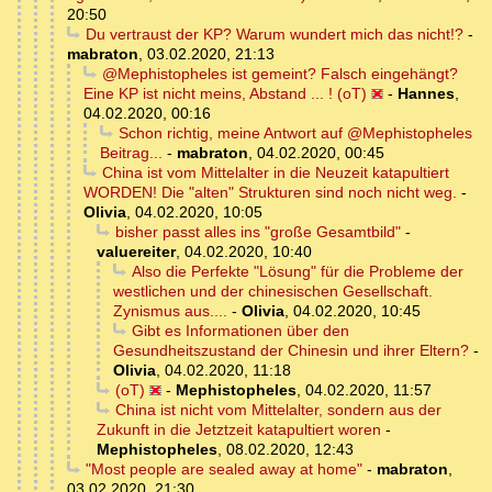
20:50
Du vertraust der KP? Warum wundert mich das nicht!?
-
mabraton
,
03.02.2020, 21:13
@Mephistopheles ist gemeint? Falsch eingehängt?
Eine KP ist nicht meins, Abstand ... ! (oT)
-
Hannes
,
04.02.2020, 00:16
Schon richtig, meine Antwort auf @Mephistopheles
Beitrag...
-
mabraton
,
04.02.2020, 00:45
China ist vom Mittelalter in die Neuzeit katapultiert
WORDEN! Die "alten" Strukturen sind noch nicht weg.
-
Olivia
,
04.02.2020, 10:05
bisher passt alles ins "große Gesamtbild"
-
valuereiter
,
04.02.2020, 10:40
Also die Perfekte "Lösung" für die Probleme der
westlichen und der chinesischen Gesellschaft.
Zynismus aus....
-
Olivia
,
04.02.2020, 10:45
Gibt es Informationen über den
Gesundheitszustand der Chinesin und ihrer Eltern?
-
Olivia
,
04.02.2020, 11:18
(oT)
-
Mephistopheles
,
04.02.2020, 11:57
China ist nicht vom Mittelalter, sondern aus der
Zukunft in die Jetztzeit katapultiert woren
-
Mephistopheles
,
08.02.2020, 12:43
"Most people are sealed away at home"
-
mabraton
,
03.02.2020, 21:30