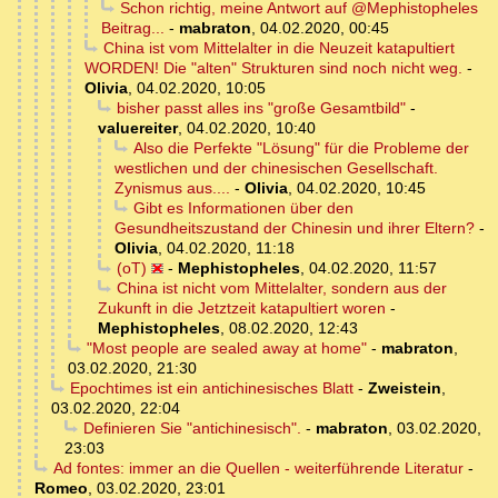
Schon richtig, meine Antwort auf @Mephistopheles
Beitrag...
-
mabraton
,
04.02.2020, 00:45
China ist vom Mittelalter in die Neuzeit katapultiert
WORDEN! Die "alten" Strukturen sind noch nicht weg.
-
Olivia
,
04.02.2020, 10:05
bisher passt alles ins "große Gesamtbild"
-
valuereiter
,
04.02.2020, 10:40
Also die Perfekte "Lösung" für die Probleme der
westlichen und der chinesischen Gesellschaft.
Zynismus aus....
-
Olivia
,
04.02.2020, 10:45
Gibt es Informationen über den
Gesundheitszustand der Chinesin und ihrer Eltern?
-
Olivia
,
04.02.2020, 11:18
(oT)
-
Mephistopheles
,
04.02.2020, 11:57
China ist nicht vom Mittelalter, sondern aus der
Zukunft in die Jetztzeit katapultiert woren
-
Mephistopheles
,
08.02.2020, 12:43
"Most people are sealed away at home"
-
mabraton
,
03.02.2020, 21:30
Epochtimes ist ein antichinesisches Blatt
-
Zweistein
,
03.02.2020, 22:04
Definieren Sie "antichinesisch".
-
mabraton
,
03.02.2020,
23:03
Ad fontes: immer an die Quellen - weiterführende Literatur
-
Romeo
,
03.02.2020, 23:01