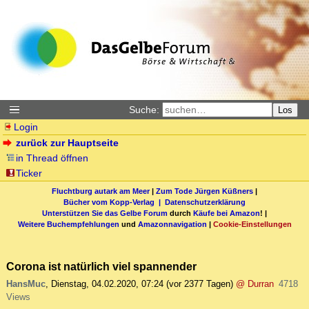
Suche:
Los
Login
zurück zur Hauptseite
in Thread öffnen
Ticker
Fluchtburg autark am Meer
|
Zum Tode Jürgen Küßners
|
Bücher vom Kopp-Verlag |
Datenschutzerklärung
Unterstützen Sie das Gelbe Forum
durch
Käufe bei Amazon
! |
Weitere Buchempfehlungen
und
Amazonnavigation
|
Cookie-Einstellungen
Corona ist natürlich viel spannender
HansMuc
,
Dienstag, 04.02.2020, 07:24
(vor 2377 Tagen)
@ Durran
4718
Views