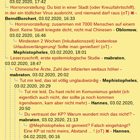
03.02.2020, 17:42
Horrorvorstellung: Du bist in einer Stadt (oder Kreuzfahrtschiff),
in der ein tödlicher Virus ausbricht, und niemand darf raus (oT)
-
BerndBorchert
,
03.02.2020, 16:33
Horrorvorstellung: zusammen mit 7000 Menschen auf einem
Boot. Keine Stadt kriegste dicht, nicht mal Chinesen
-
Oblomow
,
03.02.2020, 16:46
Mindesten 2 Wochen (Inkubationszeit) kostenlose
Urlaubsverlängerung! Sollte man genießen! (oT)
-
Mephistopheles
,
03.02.2020, 18:01
Leserzuschrift, erste epidemiologische Studie
-
mabraton
,
03.02.2020, 18:47
Chinesische Ärzte, Zahl der infizierten weitaus höher
-
mabraton
,
03.02.2020, 20:02
Tut mir leid, das ist völlig unglaubwürdig
-
Mephistopheles
,
03.02.2020, 20:29
Tut mir leid, Du hast nicht im Komunismus gelebt (ich
eigentlich auch nicht, der sollte ja noch kommen
irgendwann, kam aber nicht mehr)
-
Hannes
,
03.02.2020,
20:50
Du vertraust der KP? Warum wundert mich das nicht!?
-
mabraton
,
03.02.2020, 21:13
@Mephistopheles ist gemeint? Falsch eingehängt?
Eine KP ist nicht meins, Abstand ... ! (oT)
-
Hannes
,
04.02.2020, 00:16