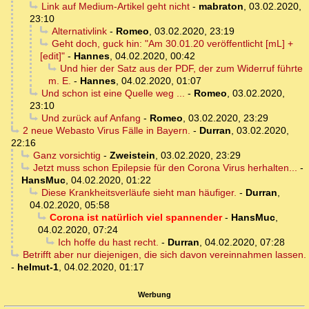
Link auf Medium-Artikel geht nicht
-
mabraton
,
03.02.2020,
23:10
Alternativlink
-
Romeo
,
03.02.2020, 23:19
Geht doch, guck hin: "Am 30.01.20 veröffentlicht [mL] +
[edit]"
-
Hannes
,
04.02.2020, 00:42
Und hier der Satz aus der PDF, der zum Widerruf führte
m. E.
-
Hannes
,
04.02.2020, 01:07
Und schon ist eine Quelle weg ...
-
Romeo
,
03.02.2020,
23:10
Und zurück auf Anfang
-
Romeo
,
03.02.2020, 23:29
2 neue Webasto Virus Fälle in Bayern.
-
Durran
,
03.02.2020,
22:16
Ganz vorsichtig
-
Zweistein
,
03.02.2020, 23:29
Jetzt muss schon Epilepsie für den Corona Virus herhalten...
-
HansMuc
,
04.02.2020, 01:22
Diese Krankheitsverläufe sieht man häufiger.
-
Durran
,
04.02.2020, 05:58
Corona ist natürlich viel spannender
-
HansMuc
,
04.02.2020, 07:24
Ich hoffe du hast recht.
-
Durran
,
04.02.2020, 07:28
Betrifft aber nur diejenigen, die sich davon vereinnahmen lassen.
-
helmut-1
,
04.02.2020, 01:17
Werbung