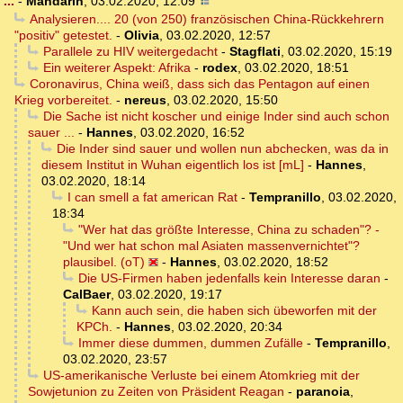
...
-
Mandarin
,
03.02.2020, 12:09
Analysieren.... 20 (von 250) französischen China-Rückkehrern
"positiv" getestet.
-
Olivia
,
03.02.2020, 12:57
Parallele zu HIV weitergedacht
-
Stagflati
,
03.02.2020, 15:19
Ein weiterer Aspekt: Afrika
-
rodex
,
03.02.2020, 18:51
Coronavirus, China weiß, dass sich das Pentagon auf einen
Krieg vorbereitet.
-
nereus
,
03.02.2020, 15:50
Die Sache ist nicht koscher und einige Inder sind auch schon
sauer ...
-
Hannes
,
03.02.2020, 16:52
Die Inder sind sauer und wollen nun abchecken, was da in
diesem Institut in Wuhan eigentlich los ist [mL]
-
Hannes
,
03.02.2020, 18:14
I can smell a fat american Rat
-
Tempranillo
,
03.02.2020,
18:34
"Wer hat das größte Interesse, China zu schaden"? -
"Und wer hat schon mal Asiaten massenvernichtet"?
plausibel. (oT)
-
Hannes
,
03.02.2020, 18:52
Die US-Firmen haben jedenfalls kein Interesse daran
-
CalBaer
,
03.02.2020, 19:17
Kann auch sein, die haben sich übeworfen mit der
KPCh.
-
Hannes
,
03.02.2020, 20:34
Immer diese dummen, dummen Zufälle
-
Tempranillo
,
03.02.2020, 23:57
US-amerikanische Verluste bei einem Atomkrieg mit der
Sowjetunion zu Zeiten von Präsident Reagan
-
paranoia
,