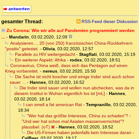
antworten
gesamter Thread:
RSS-Feed dieser Diskussion
Zu Corona: Wie wir alle auf Pandemien programmiert werden
...
-
Mandarin
,
03.02.2020, 12:09
Analysieren.... 20 (von 250) französischen China-Rückkehrern
"positiv" getestet.
-
Olivia
,
03.02.2020, 12:57
Parallele zu HIV weitergedacht
-
Stagflati
,
03.02.2020, 15:19
Ein weiterer Aspekt: Afrika
-
rodex
,
03.02.2020, 18:51
Coronavirus, China weiß, dass sich das Pentagon auf einen
Krieg vorbereitet.
-
nereus
,
03.02.2020, 15:50
Die Sache ist nicht koscher und einige Inder sind auch schon
sauer ...
-
Hannes
,
03.02.2020, 16:52
Die Inder sind sauer und wollen nun abchecken, was da in
diesem Institut in Wuhan eigentlich los ist [mL]
-
Hannes
,
03.02.2020, 18:14
I can smell a fat american Rat
-
Tempranillo
,
03.02.2020,
18:34
"Wer hat das größte Interesse, China zu schaden"? -
"Und wer hat schon mal Asiaten massenvernichtet"?
plausibel. (oT)
-
Hannes
,
03.02.2020, 18:52
Die US-Firmen haben jedenfalls kein Interesse daran
-
CalBaer
,
03.02.2020, 19:17