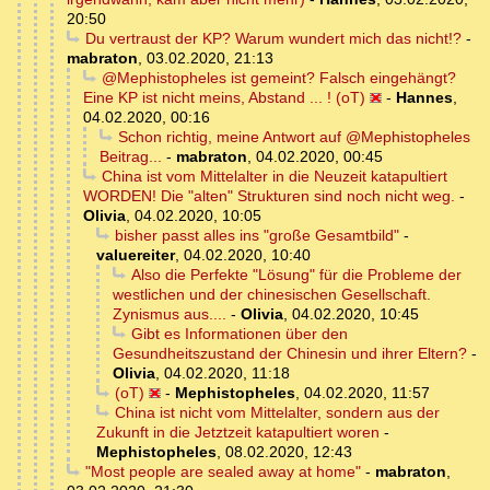
20:50
Du vertraust der KP? Warum wundert mich das nicht!?
-
mabraton
,
03.02.2020, 21:13
@Mephistopheles ist gemeint? Falsch eingehängt?
Eine KP ist nicht meins, Abstand ... ! (oT)
-
Hannes
,
04.02.2020, 00:16
Schon richtig, meine Antwort auf @Mephistopheles
Beitrag...
-
mabraton
,
04.02.2020, 00:45
China ist vom Mittelalter in die Neuzeit katapultiert
WORDEN! Die "alten" Strukturen sind noch nicht weg.
-
Olivia
,
04.02.2020, 10:05
bisher passt alles ins "große Gesamtbild"
-
valuereiter
,
04.02.2020, 10:40
Also die Perfekte "Lösung" für die Probleme der
westlichen und der chinesischen Gesellschaft.
Zynismus aus....
-
Olivia
,
04.02.2020, 10:45
Gibt es Informationen über den
Gesundheitszustand der Chinesin und ihrer Eltern?
-
Olivia
,
04.02.2020, 11:18
(oT)
-
Mephistopheles
,
04.02.2020, 11:57
China ist nicht vom Mittelalter, sondern aus der
Zukunft in die Jetztzeit katapultiert woren
-
Mephistopheles
,
08.02.2020, 12:43
"Most people are sealed away at home"
-
mabraton
,