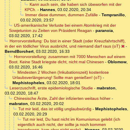
Kann auch sein, die haben sich übeworfen mit der
KPCh.
-
Hannes
,
03.02.2020, 20:34
Immer diese dummen, dummen Zufälle
-
Tempranillo
,
03.02.2020, 23:57
US-amerikanische Verluste bei einem Atomkrieg mit der
Sowjetunion zu Zeiten von Präsident Reagan
-
paranoia
,
03.02.2020, 17:42
Horrorvorstellung: Du bist in einer Stadt (oder Kreuzfahrtschiff),
in der ein tödlicher Virus ausbricht, und niemand darf raus (oT)
-
BerndBorchert
,
03.02.2020, 16:33
Horrorvorstellung: zusammen mit 7000 Menschen auf einem
Boot. Keine Stadt kriegste dicht, nicht mal Chinesen
-
Oblomow
,
03.02.2020, 16:46
Mindesten 2 Wochen (Inkubationszeit) kostenlose
Urlaubsverlängerung! Sollte man genießen! (oT)
-
Mephistopheles
,
03.02.2020, 18:01
Leserzuschrift, erste epidemiologische Studie
-
mabraton
,
03.02.2020, 18:47
Chinesische Ärzte, Zahl der infizierten weitaus höher
-
mabraton
,
03.02.2020, 20:02
Tut mir leid, das ist völlig unglaubwürdig
-
Mephistopheles
,
03.02.2020, 20:29
Tut mir leid, Du hast nicht im Komunismus gelebt (ich
eigentlich auch nicht, der sollte ja noch kommen
irgendwann, kam aber nicht mehr)
-
Hannes
,
03.02.2020,