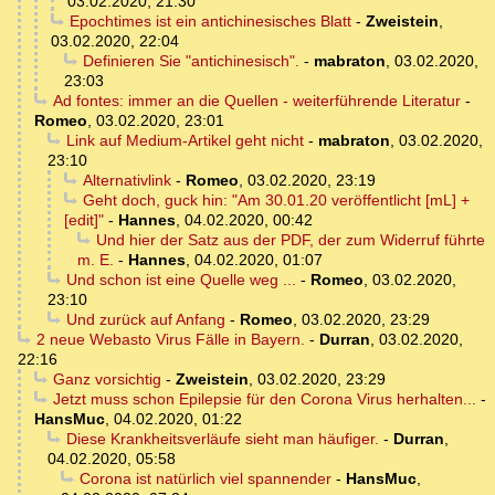
03.02.2020, 21:30
Epochtimes ist ein antichinesisches Blatt
-
Zweistein
,
03.02.2020, 22:04
Definieren Sie "antichinesisch".
-
mabraton
,
03.02.2020,
23:03
Ad fontes: immer an die Quellen - weiterführende Literatur
-
Romeo
,
03.02.2020, 23:01
Link auf Medium-Artikel geht nicht
-
mabraton
,
03.02.2020,
23:10
Alternativlink
-
Romeo
,
03.02.2020, 23:19
Geht doch, guck hin: "Am 30.01.20 veröffentlicht [mL] +
[edit]"
-
Hannes
,
04.02.2020, 00:42
Und hier der Satz aus der PDF, der zum Widerruf führte
m. E.
-
Hannes
,
04.02.2020, 01:07
Und schon ist eine Quelle weg ...
-
Romeo
,
03.02.2020,
23:10
Und zurück auf Anfang
-
Romeo
,
03.02.2020, 23:29
2 neue Webasto Virus Fälle in Bayern.
-
Durran
,
03.02.2020,
22:16
Ganz vorsichtig
-
Zweistein
,
03.02.2020, 23:29
Jetzt muss schon Epilepsie für den Corona Virus herhalten...
-
HansMuc
,
04.02.2020, 01:22
Diese Krankheitsverläufe sieht man häufiger.
-
Durran
,
04.02.2020, 05:58
Corona ist natürlich viel spannender
-
HansMuc
,