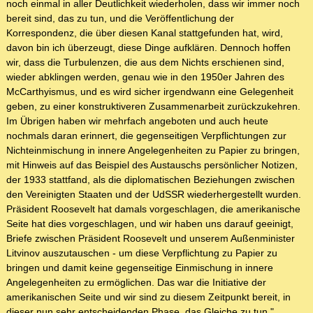
noch einmal in aller Deutlichkeit wiederholen, dass wir immer noch
bereit sind, das zu tun, und die Veröffentlichung der
Korrespondenz, die über diesen Kanal stattgefunden hat, wird,
davon bin ich überzeugt, diese Dinge aufklären. Dennoch hoffen
wir, dass die Turbulenzen, die aus dem Nichts erschienen sind,
wieder abklingen werden, genau wie in den 1950er Jahren des
McCarthyismus, und es wird sicher irgendwann eine Gelegenheit
geben, zu einer konstruktiveren Zusammenarbeit zurückzukehren.
Im Übrigen haben wir mehrfach angeboten und auch heute
nochmals daran erinnert, die gegenseitigen Verpflichtungen zur
Nichteinmischung in innere Angelegenheiten zu Papier zu bringen,
mit Hinweis auf das Beispiel des Austauschs persönlicher Notizen,
der 1933 stattfand, als die diplomatischen Beziehungen zwischen
den Vereinigten Staaten und der UdSSR wiederhergestellt wurden.
Präsident Roosevelt hat damals vorgeschlagen, die amerikanische
Seite hat dies vorgeschlagen, und wir haben uns darauf geeinigt,
Briefe zwischen Präsident Roosevelt und unserem Außenminister
Litvinov auszutauschen - um diese Verpflichtung zu Papier zu
bringen und damit keine gegenseitige Einmischung in innere
Angelegenheiten zu ermöglichen. Das war die Initiative der
amerikanischen Seite und wir sind zu diesem Zeitpunkt bereit, in
dieser nun sehr entscheidenden Phase, das Gleiche zu tun."