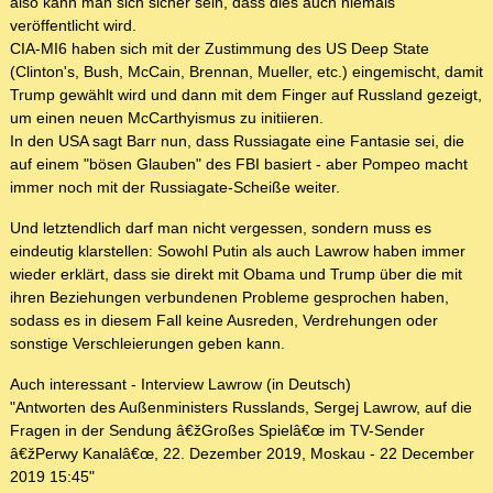
also kann man sich sicher sein, dass dies auch niemals
veröffentlicht wird.
CIA-MI6 haben sich mit der Zustimmung des US Deep State
(Clinton's, Bush, McCain, Brennan, Mueller, etc.) eingemischt, damit
Trump gewählt wird und dann mit dem Finger auf Russland gezeigt,
um einen neuen McCarthyismus zu initiieren.
In den USA sagt Barr nun, dass Russiagate eine Fantasie sei, die
auf einem "bösen Glauben" des FBI basiert - aber Pompeo macht
immer noch mit der Russiagate-Scheiße weiter.
Und letztendlich darf man nicht vergessen, sondern muss es
eindeutig klarstellen: Sowohl Putin als auch Lawrow haben immer
wieder erklärt, dass sie direkt mit Obama und Trump über die mit
ihren Beziehungen verbundenen Probleme gesprochen haben,
sodass es in diesem Fall keine Ausreden, Verdrehungen oder
sonstige Verschleierungen geben kann.
Auch interessant - Interview Lawrow (in Deutsch)
"Antworten des Außenministers Russlands, Sergej Lawrow, auf die
Fragen in der Sendung â€žGroßes Spielâ€œ im TV-Sender
â€žPerwy Kanalâ€œ, 22. Dezember 2019, Moskau - 22 December
2019 15:45"