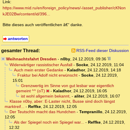
Link:
https://www.mid.ru/en/foreign_policy/news/-/asset_publisher/cKNon
kJE02Bw/content/id/396...
Bitte dieses auch veröffentlichen â€“ danke.
antworten
gesamter Thread:
RSS-Feed dieser Diskussion
Weihnachtsfahrt Dresden
-
n0by
,
24.12.2019, 09:36
Widerwärtiger rassistischer Ausfall
-
Socke
,
24.12.2019, 11:04
Auch mein erster Gedanke
-
Kaladhor
,
24.12.2019, 14:18
Fraktur bei Adolf nicht erwünscht
-
Socke
,
24.12.2019,
15:01
Grenzwertig im Sinne von gut lesbar war eigentlich
gemeint ^^ (oT)
-
Kaladhor
,
24.12.2019, 16:05
ist wohl allgemein bekannt,
-
aliter
,
24.12.2019, 16:07
Klasse n0by, aber: E-Laster nicht, Busse sind doch längst
marktreif...
-
Reffke
,
24.12.2019, 12:05
Der TeutschIn macht das Hundchen
-
Tempranillo
,
24.12.2019,
12:05
Als der Spiegel noch ein Spiegel war...
-
Reffke
,
24.12.2019,
12:32