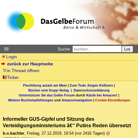
Suche:
Los
Login
zurück zur Hauptseite
in Thread öffnen
Ticker
Fluchtburg autark am Meer
|
Zum Tode Jürgen Küßners
|
Bücher vom Kopp-Verlag |
Datenschutzerklärung
Unterstützen Sie das Gelbe Forum
durch
Käufe bei Amazon
! |
Weitere Buchempfehlungen
und
Amazonnavigation
|
Cookie-Einstellungen
Informeller GUS-Gipfel und Sitzung des
Verteidigungsministeriums â€“ Putins Reden übersetzt
b.o.bachter
,
Freitag, 27.12.2019, 19:54
(vor 2416 Tagen)
@