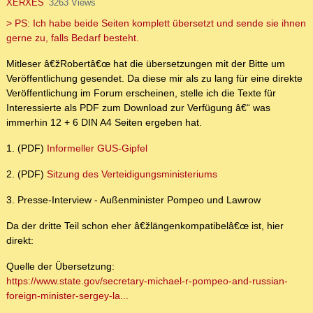
XERXES
3263 Views
> PS: Ich habe beide Seiten komplett übersetzt und sende sie ihnen
gerne zu, falls Bedarf besteht.
Mitleser â€žRobertâ€œ hat die übersetzungen mit der Bitte um
Veröffentlichung gesendet. Da diese mir als zu lang für eine direkte
Veröffentlichung im Forum erscheinen, stelle ich die Texte für
Interessierte als PDF zum Download zur Verfügung â€“ was
immerhin 12 + 6 DIN A4 Seiten ergeben hat.
1. (PDF)
Informeller GUS-Gipfel
2. (PDF)
Sitzung des Verteidigungsministeriums
3. Presse-Interview - Außenminister Pompeo und Lawrow
Da der dritte Teil schon eher â€žlängenkompatibelâ€œ ist, hier
direkt:
Quelle der Übersetzung:
https://www.state.gov/secretary-michael-r-pompeo-and-russian-
foreign-minister-sergey-la...