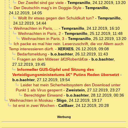
Der Zweifel sind gar viele
-
Tempranillo
,
24.12.2019, 13:20
Der DeutschIn mag's im Doggie-Style
-
Tempranillo
,
24.12.2019, 14:05
Wollt Ihr etwas gegen den Schuldkult tun?
-
Tempranillo
,
24.12.2019, 14:44
Weihnachten in Paris, ...
-
Tempranillo
,
24.12.2019, 16:10
Weihnachten in Paris, 2
-
Tempranillo
,
25.12.2019, 11:48
Weihnachten in Paris, 3
-
Tempranillo
,
25.12.2019, 13:20
Ich packe es mal hier rein. Leserzuschrift, die vor Allem auch
Temp interessieren dürft.
-
XERXES
,
26.12.2019, 09:08
Bedarfsmeldung
-
b.o.bachter
,
26.12.2019, 11:43
Fragen an den Mitleser â€žRobertâ€œ
-
b.o.bachter
,
27.12.2019, 19:45
Informeller GUS-Gipfel und Sitzung des
Verteidigungsministeriums â€“ Putins Reden übersetzt
-
b.o.bachter
,
27.12.2019, 19:54
Leider hat mein Sicherheitssystem den Download unter
Punkt 1 als Virus gesperrt
-
Zweistein
,
27.12.2019, 23:27
Berechtigter Einwand
-
b.o.bachter
,
28.12.2019, 00:36
Weihnachten in Moskau
-
Sligo
,
24.12.2019, 19:17
Ist erst in zwei Wochen
-
CalBaer
,
24.12.2019, 20:28
Werbung