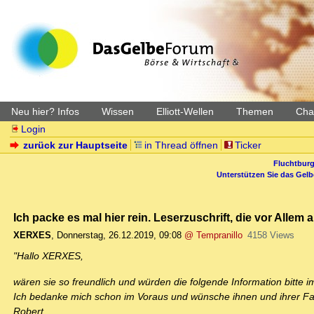
Neu hier? Infos
Wissen
Elliott-Wellen
Themen
Char
Login
zurück zur Hauptseite
in Thread öffnen
Ticker
Fluchtburg
Unterstützen Sie das Gel
Ich packe es mal hier rein. Leserzuschrift, die vor Allem 
XERXES
,
Donnerstag, 26.12.2019, 09:08
@ Tempranillo
4158 Views
"Hallo XERXES,
wären sie so freundlich und würden die folgende Information bitt
Ich bedanke mich schon im Voraus und wünsche ihnen und ihrer F
Robert