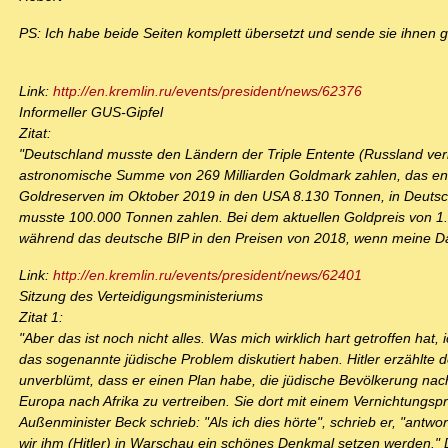
PS: Ich habe beide Seiten komplett übersetzt und sende sie ihnen ge
Link:
http://en.kremlin.ru/events/president/news/62376
Informeller GUS-Gipfel
Zitat:
"Deutschland musste den Ländern der Triple Entente (Russland verli
astronomische Summe von 269 Milliarden Goldmark zahlen, das ent
Goldreserven im Oktober 2019 in den USA 8.130 Tonnen, in Deuts
musste 100.000 Tonnen zahlen. Bei dem aktuellen Goldpreis von 1.4
während das deutsche BIP in den Preisen von 2018, wenn meine Daten
Link:
http://en.kremlin.ru/events/president/news/62401
Sitzung des Verteidigungsministeriums
Zitat 1:
"Aber das ist noch nicht alles. Was mich wirklich hart getroffen hat, 
das sogenannte jüdische Problem diskutiert haben. Hitler erzählte
unverblümt, dass er einen Plan habe, die jüdische Bevölkerung nach 
Europa nach Afrika zu vertreiben. Sie dort mit einem Vernichtungsp
Außenminister Beck schrieb: "Als ich dies hörte", schrieb er, "antwo
wir ihm (Hitler) in Warschau ein schönes Denkmal setzen werden." D