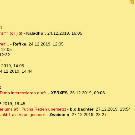
01
nt ^^ (oT)
-
Kaladhor
,
24.12.2019, 16:05
if...
-
Reffke
,
24.12.2019, 12:05
 12:05
12:32
0
.2019, 14:05
4.12.2019, 14:44
0
 Temp interessieren dürft.
-
XERXES
,
26.12.2019, 09:08
2.2019, 19:45
teriums â€“ Putins Reden übersetzt
-
b.o.bachter
,
27.12.2019, 19:54
nkt 1 als Virus gesperrt
-
Zweistein
,
27.12.2019, 23:27