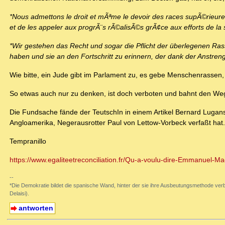
*Nous admettons le droit et mÃªme le devoir des races supÃ©rieur
et de les appeler aux progrÃ¨s rÃ©alisÃ©s grÃ¢ce aux efforts de la 
*Wir gestehen das Recht und sogar die Pflicht der überlegenen Rass
haben und sie an den Fortschritt zu erinnern, der dank der Anstren
Wie bitte, ein Jude gibt im Parlament zu, es gebe Menschenrassen,
So etwas auch nur zu denken, ist doch verboten und bahnt den 
Die Fundsache fände der TeutschIn in einem Artikel Bernard Lugans
Angloamerika, Negerausrotter Paul von Lettow-Vorbeck verfaßt hat.
Tempranillo
https://www.egaliteetreconciliation.fr/Qu-a-voulu-dire-Emmanuel-Ma
--
*Die Demokratie bildet die spanische Wand, hinter der sie ihre Ausbeutungsmethode verb
Delaisi).
antworten