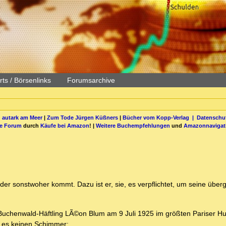
ts / Börsenlinks
Forumsarchive
 autark am Meer
|
Zum Tode Jürgen Küßners
|
Bücher vom Kopp-Verlag |
Datenschut
be Forum
durch
Käufe bei Amazon
! |
Weitere Buchempfehlungen
und
Amazonnavigat
a oder sonstwoher kommt. Dazu ist er, sie, es verpflichtet, um seine übe
 Buchenwald-Häftling LÃ©on Blum am 9 Juli 1925 im größten Pariser H
, es keinen Schimmer: