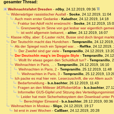
gesamter Thread:
Weihnachtsfahrt Dresden
-
n0by
,
24.12.2019, 09:36
Widerwärtiger rassistischer Ausfall
-
Socke
,
24.12.2019, 11:04
Auch mein erster Gedanke
-
Kaladhor
,
24.12.2019, 14:18
Fraktur bei Adolf nicht erwünscht
-
Socke
,
24.12.2019, 15:
Grenzwertig im Sinne von gut lesbar war eigentlich gemei
ist wohl allgemein bekannt,
-
aliter
,
24.12.2019, 16:07
Klasse n0by, aber: E-Laster nicht, Busse sind doch längst marktre
Der TeutschIn macht das Hundchen
-
Tempranillo
,
24.12.2019,
Als der Spiegel noch ein Spiegel war...
-
Reffke
,
24.12.2019, 
Der Zweifel sind gar viele
-
Tempranillo
,
24.12.2019, 13:2
Der DeutschIn mag's im Doggie-Style
-
Tempranillo
,
24.12
Wollt Ihr etwas gegen den Schuldkult tun?
-
Tempranillo
,
2
Weihnachten in Paris, ...
-
Tempranillo
,
24.12.2019, 16:10
Weihnachten in Paris, 2
-
Tempranillo
,
25.12.2019, 11:48
Weihnachten in Paris, 3
-
Tempranillo
,
25.12.2019, 13:2
Ich packe es mal hier rein. Leserzuschrift, die vor Allem auch
Bedarfsmeldung
-
b.o.bachter
,
26.12.2019, 11:43
Fragen an den Mitleser â€žRobertâ€œ
-
b.o.bachter
,
27.1
Informeller GUS-Gipfel und Sitzung des Verteidigungsminis
Leider hat mein Sicherheitssystem den Download unter Pu
Berechtigter Einwand
-
b.o.bachter
,
28.12.2019, 00:36
Weihnachten in Moskau
-
Sligo
,
24.12.2019, 19:17
Ist erst in zwei Wochen
-
CalBaer
,
24.12.2019, 20:28