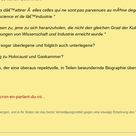
es dâ€™attirer Ã elles celles qui ne sont pas parvenues au mÃªme deg
science et de lâ€™industrie.*
en zu, jene zu sich heranzuholen, die nicht den gleichen Grad der Kult
gungen von Wissenschaft und Industrie erreicht wurde.*
 sogar überlegene und folglich auch unterlegene?
Weg zu Holocaust und Gaskammer?
, der eine überaus repektvolle, in Teilen bewundernde Biographie über
cron-en-parlant-du-co...
ergen, und in ihr finden sie das beste Verteidigungsmittel gegen eine etwaige Empörung des 