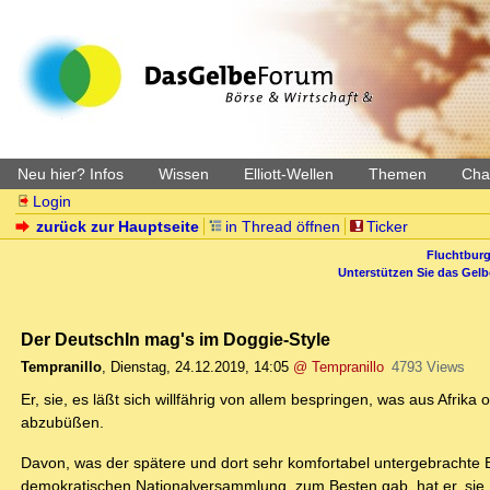
Neu hier? Infos
Wissen
Elliott-Wellen
Themen
Char
Login
zurück zur Hauptseite
in Thread öffnen
Ticker
Fluchtburg
Unterstützen Sie das Gel
Der DeutschIn mag's im Doggie-Style
Tempranillo
,
Dienstag, 24.12.2019, 14:05
@ Tempranillo
4793 Views
Er, sie, es läßt sich willfährig von allem bespringen, was aus Afrik
abzubüßen.
Davon, was der spätere und dort sehr komfortabel untergebrachte
demokratischen Nationalversammlung, zum Besten gab, hat er, sie