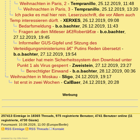
Weihnachten in Paris, 2
-
Tempranillo
,
25.12.2019, 11:48
Weihnachten in Paris, 3
-
Tempranillo
,
25.12.2019, 13:20
Ich packe es mal hier rein. Leserzuschrift, die vor Allem auch
Temp interessieren dürft.
-
XERXES
,
26.12.2019, 09:08
Bedarfsmeldung
-
b.o.bachter
,
26.12.2019, 11:43
Fragen an den Mitleser â€žRobertâ€œ
-
b.o.bachter
,
27.12.2019, 19:45
Informeller GUS-Gipfel und Sitzung des
Verteidigungsministeriums â€“ Putins Reden übersetzt
-
b.o.bachter
,
27.12.2019, 19:54
Leider hat mein Sicherheitssystem den Download unter
Punkt 1 als Virus gesperrt
-
Zweistein
,
27.12.2019, 23:27
Berechtigter Einwand
-
b.o.bachter
,
28.12.2019, 00:36
Weihnachten in Moskau
-
Sligo
,
24.12.2019, 19:17
Ist erst in zwei Wochen
-
CalBaer
,
24.12.2019, 20:28
Werbung
257413 Einträge in 18365 Threads, 975 registrierte Benutzer, 4741 Benutzer online (11
registrierte, 4730 Gäste)
Forumszeit: 10.08.2026, 11:00 (Europe/Berlin)
RSS Einträge
RSS Threads
Kontakt
powered by my little forum