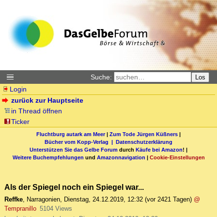
Suche:
Los
Login
zurück zur Hauptseite
in Thread öffnen
Ticker
Fluchtburg autark am Meer
|
Zum Tode Jürgen Küßners
|
Bücher vom Kopp-Verlag |
Datenschutzerklärung
Unterstützen Sie das Gelbe Forum
durch
Käufe bei Amazon
! |
Weitere Buchempfehlungen
und
Amazonnavigation
|
Cookie-Einstellungen
Als der Spiegel noch ein Spiegel war...
Reffke
,
Narragonien
,
Dienstag, 24.12.2019, 12:32
(vor 2421 Tagen)
@
Tempranillo
5104 Views