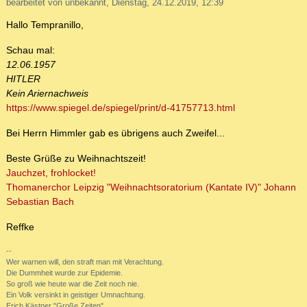
bearbeitet von unbekannt, Dienstag, 24.12.2019, 12:39
Hallo Tempranillo,
Schau mal:
12.06.1957
HITLER
Kein Ariernachweis
https://www.spiegel.de/spiegel/print/d-41757713.html
Bei Herrn Himmler gab es übrigens auch Zweifel...
Beste Grüße zu Weihnachtszeit!
Jauchzet, frohlocket!
Thomanerchor Leipzig "Weihnachtsoratorium (Kantate IV)" Johann
Sebastian Bach
Reffke
--
Wer warnen will, den straft man mit Verachtung.
Die Dummheit wurde zur Epidemie.
So groß wie heute war die Zeit noch nie.
Ein Volk versinkt in geistiger Umnachtung.
Erich Kästner "Große Zeiten"