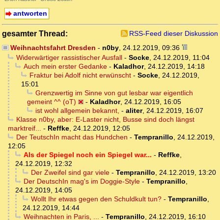
antworten
gesamter Thread:
RSS-Feed dieser Diskussion
Weihnachtsfahrt Dresden
-
n0by
,
24.12.2019, 09:36
Widerwärtiger rassistischer Ausfall
-
Socke
,
24.12.2019, 11:04
Auch mein erster Gedanke
-
Kaladhor
,
24.12.2019, 14:18
Fraktur bei Adolf nicht erwünscht
-
Socke
,
24.12.2019,
15:01
Grenzwertig im Sinne von gut lesbar war eigentlich
gemeint ^^ (oT)
-
Kaladhor
,
24.12.2019, 16:05
ist wohl allgemein bekannt,
-
aliter
,
24.12.2019, 16:07
Klasse n0by, aber: E-Laster nicht, Busse sind doch längst
marktreif...
-
Reffke
,
24.12.2019, 12:05
Der TeutschIn macht das Hundchen
-
Tempranillo
,
24.12.2019,
12:05
Als der Spiegel noch ein Spiegel war...
-
Reffke
,
24.12.2019, 12:32
Der Zweifel sind gar viele
-
Tempranillo
,
24.12.2019, 13:20
Der DeutschIn mag's im Doggie-Style
-
Tempranillo
,
24.12.2019, 14:05
Wollt Ihr etwas gegen den Schuldkult tun?
-
Tempranillo
,
24.12.2019, 14:44
Weihnachten in Paris, ...
-
Tempranillo
,
24.12.2019, 16:10