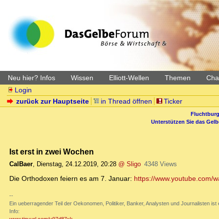
Neu hier? Infos
Wissen
Elliott-Wellen
Themen
Char
Login
zurück zur Hauptseite
in Thread öffnen
Ticker
Fluchtburg
Unterstützen Sie das Gel
Ist erst in zwei Wochen
CalBaer
,
Dienstag, 24.12.2019, 20:28
@ Sligo
4348 Views
Die Orthodoxen feiern es am 7. Januar:
https://www.youtube.com
--
Ein ueberragender Teil der Oekonomen, Politiker, Banker, Analysten und Journalisten ist ei
Info: