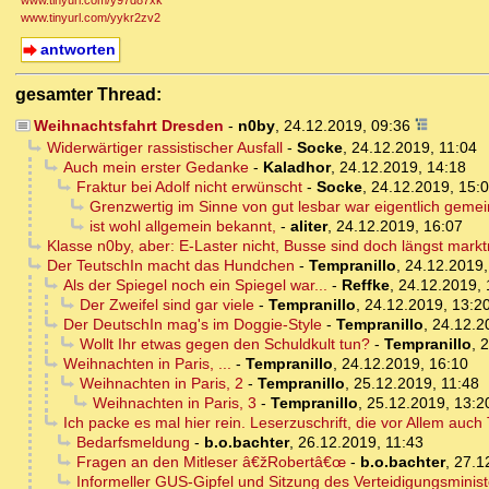
www.tinyurl.com/y97d87xk
www.tinyurl.com/yykr2zv2
antworten
gesamter Thread:
Weihnachtsfahrt Dresden
-
n0by
,
24.12.2019, 09:36
Widerwärtiger rassistischer Ausfall
-
Socke
,
24.12.2019, 11:04
Auch mein erster Gedanke
-
Kaladhor
,
24.12.2019, 14:18
Fraktur bei Adolf nicht erwünscht
-
Socke
,
24.12.2019, 15:
Grenzwertig im Sinne von gut lesbar war eigentlich gemei
ist wohl allgemein bekannt,
-
aliter
,
24.12.2019, 16:07
Klasse n0by, aber: E-Laster nicht, Busse sind doch längst marktre
Der TeutschIn macht das Hundchen
-
Tempranillo
,
24.12.2019,
Als der Spiegel noch ein Spiegel war...
-
Reffke
,
24.12.2019, 
Der Zweifel sind gar viele
-
Tempranillo
,
24.12.2019, 13:2
Der DeutschIn mag's im Doggie-Style
-
Tempranillo
,
24.12.2
Wollt Ihr etwas gegen den Schuldkult tun?
-
Tempranillo
,
2
Weihnachten in Paris, ...
-
Tempranillo
,
24.12.2019, 16:10
Weihnachten in Paris, 2
-
Tempranillo
,
25.12.2019, 11:48
Weihnachten in Paris, 3
-
Tempranillo
,
25.12.2019, 13:2
Ich packe es mal hier rein. Leserzuschrift, die vor Allem auch
Bedarfsmeldung
-
b.o.bachter
,
26.12.2019, 11:43
Fragen an den Mitleser â€žRobertâ€œ
-
b.o.bachter
,
27.1
Informeller GUS-Gipfel und Sitzung des Verteidigungsminis