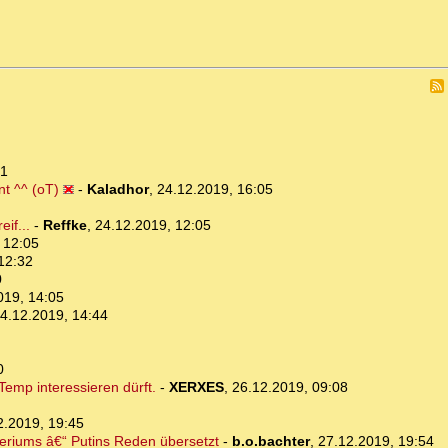
01
nt ^^ (oT)
-
Kaladhor
,
24.12.2019, 16:05
if...
-
Reffke
,
24.12.2019, 12:05
 12:05
12:32
0
019, 14:05
4.12.2019, 14:44
0
 Temp interessieren dürft.
-
XERXES
,
26.12.2019, 09:08
2.2019, 19:45
teriums â€“ Putins Reden übersetzt
-
b.o.bachter
,
27.12.2019, 19:54