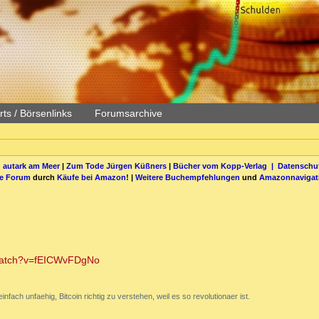
ts / Börsenlinks
Forumsarchive
 autark am Meer
|
Zum Tode Jürgen Küßners
|
Bücher vom Kopp-Verlag |
Datenschut
be Forum
durch
Käufe bei Amazon
! |
Weitere Buchempfehlungen
und
Amazonnavigat
/watch?v=fEICWvFDgNo
nfach unfaehig, Bitcoin richtig zu verstehen, weil es so revolutionaer ist.