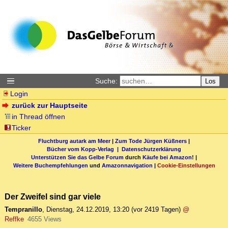
Suche:
Los
Login
zurück zur Hauptseite
in Thread öffnen
Ticker
Fluchtburg autark am Meer
|
Zum Tode Jürgen Küßners
|
Bücher vom Kopp-Verlag |
Datenschutzerklärung
Unterstützen Sie das Gelbe Forum
durch
Käufe bei Amazon
! |
Weitere Buchempfehlungen
und
Amazonnavigation
|
Cookie-Einstellungen
Der Zweifel sind gar viele
Tempranillo
,
Dienstag, 24.12.2019, 13:20
(vor 2419 Tagen)
@
Reffke
4655 Views