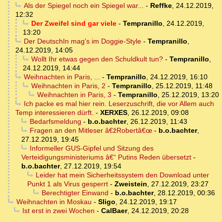
Als der Spiegel noch ein Spiegel war...
-
Reffke
,
24.12.2019,
12:32
Der Zweifel sind gar viele
-
Tempranillo
,
24.12.2019,
13:20
Der DeutschIn mag's im Doggie-Style
-
Tempranillo
,
24.12.2019, 14:05
Wollt Ihr etwas gegen den Schuldkult tun?
-
Tempranillo
,
24.12.2019, 14:44
Weihnachten in Paris, ...
-
Tempranillo
,
24.12.2019, 16:10
Weihnachten in Paris, 2
-
Tempranillo
,
25.12.2019, 11:48
Weihnachten in Paris, 3
-
Tempranillo
,
25.12.2019, 13:20
Ich packe es mal hier rein. Leserzuschrift, die vor Allem auch
Temp interessieren dürft.
-
XERXES
,
26.12.2019, 09:08
Bedarfsmeldung
-
b.o.bachter
,
26.12.2019, 11:43
Fragen an den Mitleser â€žRobertâ€œ
-
b.o.bachter
,
27.12.2019, 19:45
Informeller GUS-Gipfel und Sitzung des
Verteidigungsministeriums â€“ Putins Reden übersetzt
-
b.o.bachter
,
27.12.2019, 19:54
Leider hat mein Sicherheitssystem den Download unter
Punkt 1 als Virus gesperrt
-
Zweistein
,
27.12.2019, 23:27
Berechtigter Einwand
-
b.o.bachter
,
28.12.2019, 00:36
Weihnachten in Moskau
-
Sligo
,
24.12.2019, 19:17
Ist erst in zwei Wochen
-
CalBaer
,
24.12.2019, 20:28