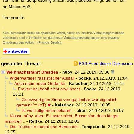
sei nicht hundertprozentig arisch, was plausibel klingt, denkt man
an Moses Heß.
Tempranillo
--
*Die Demokratie bildet die spanische Wand, hinter der sie ihre Ausbeutungsmethode
verbergen, und in ihr finden sie das beste Verteidigungsmittel gegen eine etwaige
Empörung des Volkes*, (Francis Delaisi).
antworten
gesamter Thread:
RSS-Feed dieser Diskussion
Weihnachtsfahrt Dresden
-
n0by
,
24.12.2019, 09:36
Widerwärtiger rassistischer Ausfall
-
Socke
,
24.12.2019, 11:04
Auch mein erster Gedanke
-
Kaladhor
,
24.12.2019, 14:18
Fraktur bei Adolf nicht erwünscht
-
Socke
,
24.12.2019,
15:01
Grenzwertig im Sinne von gut lesbar war eigentlich
gemeint ^^ (oT)
-
Kaladhor
,
24.12.2019, 16:05
ist wohl allgemein bekannt,
-
aliter
,
24.12.2019, 16:07
Klasse n0by, aber: E-Laster nicht, Busse sind doch längst
marktreif...
-
Reffke
,
24.12.2019, 12:05
Der TeutschIn macht das Hundchen
-
Tempranillo
,
24.12.2019,
12:05