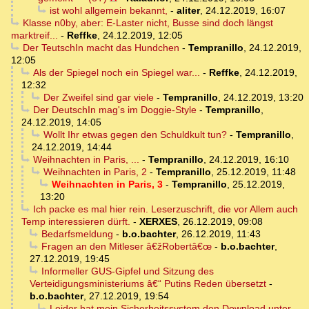
ist wohl allgemein bekannt,
-
aliter
,
24.12.2019, 16:07
Klasse n0by, aber: E-Laster nicht, Busse sind doch längst
marktreif...
-
Reffke
,
24.12.2019, 12:05
Der TeutschIn macht das Hundchen
-
Tempranillo
,
24.12.2019,
12:05
Als der Spiegel noch ein Spiegel war...
-
Reffke
,
24.12.2019,
12:32
Der Zweifel sind gar viele
-
Tempranillo
,
24.12.2019, 13:20
Der DeutschIn mag's im Doggie-Style
-
Tempranillo
,
24.12.2019, 14:05
Wollt Ihr etwas gegen den Schuldkult tun?
-
Tempranillo
,
24.12.2019, 14:44
Weihnachten in Paris, ...
-
Tempranillo
,
24.12.2019, 16:10
Weihnachten in Paris, 2
-
Tempranillo
,
25.12.2019, 11:48
Weihnachten in Paris, 3
-
Tempranillo
,
25.12.2019,
13:20
Ich packe es mal hier rein. Leserzuschrift, die vor Allem auch
Temp interessieren dürft.
-
XERXES
,
26.12.2019, 09:08
Bedarfsmeldung
-
b.o.bachter
,
26.12.2019, 11:43
Fragen an den Mitleser â€žRobertâ€œ
-
b.o.bachter
,
27.12.2019, 19:45
Informeller GUS-Gipfel und Sitzung des
Verteidigungsministeriums â€“ Putins Reden übersetzt
-
b.o.bachter
,
27.12.2019, 19:54
Leider hat mein Sicherheitssystem den Download unter