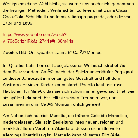
Wenigstens diese Wahl bleibt, sie wurde uns noch nicht genommen:
die heutigen Methoden, Weihnachten zu feiern, mit Santa Claus,
Coca-Cola, Schuldkult und Immigrationspropaganda, oder die von
1734 und 1896:
https://www.youtube.com/watch?
v=76o5q4zhjRk&t=2744s#t=38m44s
Zweites Bild. Ort: Quartier Latin â€“ CafÃ© Momus
Im Quartier Latin herrscht ausgelassener Weihnachtstrubel. Auf
dem Platz vor dem CafÃ© macht der Spielzeugverkäufer Parpignol
zu dieser Jahreszeit immer ein gutes Geschäft und hält dem
Ansturm der vielen Kinder kaum stand. Rodolfo kauft ein rosa
Häubchen für MimÃ¬, das sie sich schon immer gewünscht hat, wie
sie später bekundet. Er stellt sie seinen Freunden vor, und
zusammen wird im CafÃ© Momus fröhlich gefeiert.
Am Nebentisch hat sich Musetta, die frühere Geliebte Marcellos,
niedergelassen. Sie ist in Begleitung ihres neuen, reichen und
merklich älteren Verehrers Alcindoro, dessen sie mittlerweile
allerdings überdrüssig ist. Marcello kann Musettas Flirt (Arie