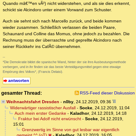
Quando mâ€™en vÃ²) nicht widerstehen, und als sie dies erkennt,
schickt sie Alcindoro unter einem Vorwand zum Schuster.
Auch sie sehnt sich nach Marcello zurück, und beide kommen
wieder zusammen. Schließlich verlassen die beiden Paare,
Schaunard und Colline das Momus, ohne jedoch zu bezahlen. Die
Rechnung muss der überraschte und geprellte Alcindoro nach
seiner Rückkehr ins CafÃ© übernehmen.
--
*Die Demokratie bildet die spanische Wand, hinter der sie ihre Ausbeutungsmethode
verbergen, und in ihr finden sie das beste Verteidigungsmittel gegen eine etwaige
Empörung des Volkes*, (Francis Delaisi).
antworten
gesamter Thread:
RSS-Feed dieser Diskussion
Weihnachtsfahrt Dresden
-
n0by
,
24.12.2019, 09:36
Widerwärtiger rassistischer Ausfall
-
Socke
,
24.12.2019, 11:04
Auch mein erster Gedanke
-
Kaladhor
,
24.12.2019, 14:18
Fraktur bei Adolf nicht erwünscht
-
Socke
,
24.12.2019,
15:01
Grenzwertig im Sinne von gut lesbar war eigentlich
gemeint ^^ (oT)
-
Kaladhor
,
24.12.2019, 16:05