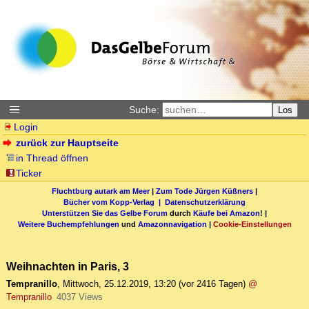
Suche:
Los
Login
zurück zur Hauptseite
in Thread öffnen
Ticker
Fluchtburg autark am Meer
|
Zum Tode Jürgen Küßners
|
Bücher vom Kopp-Verlag |
Datenschutzerklärung
Unterstützen Sie das Gelbe Forum
durch
Käufe bei Amazon
! |
Weitere Buchempfehlungen
und
Amazonnavigation
|
Cookie-Einstellungen
Weihnachten in Paris, 3
Tempranillo
,
Mittwoch, 25.12.2019, 13:20
(vor 2416 Tagen)
@
Tempranillo
4037 Views