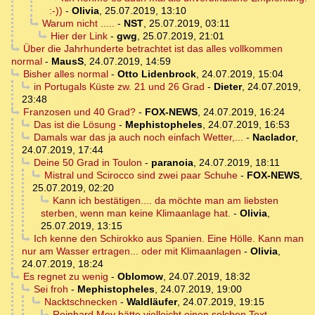
:-))
-
Olivia
,
25.07.2019, 13:10
Warum nicht .....
-
NST
,
25.07.2019, 03:11
Hier der Link
-
gwg
,
25.07.2019, 21:01
Über die Jahrhunderte betrachtet ist das alles vollkommen
normal
-
MausS
,
24.07.2019, 14:59
Bisher alles normal
-
Otto Lidenbrock
,
24.07.2019, 15:04
in Portugals Küste zw. 21 und 26 Grad
-
Dieter
,
24.07.2019,
23:48
Franzosen und 40 Grad?
-
FOX-NEWS
,
24.07.2019, 16:24
Das ist die Lösung
-
Mephistopheles
,
24.07.2019, 16:53
Damals war das ja auch noch einfach Wetter,...
-
Naclador
,
24.07.2019, 17:44
Deine 50 Grad in Toulon
-
paranoia
,
24.07.2019, 18:11
Mistral und Scirocco sind zwei paar Schuhe
-
FOX-NEWS
,
25.07.2019, 02:20
Kann ich bestätigen.... da möchte man am liebsten
sterben, wenn man keine Klimaanlage hat.
-
Olivia
,
25.07.2019, 13:15
Ich kenne den Schirokko aus Spanien. Eine Hölle. Kann man
nur am Wasser ertragen... oder mit Klimaanlagen
-
Olivia
,
24.07.2019, 18:24
Es regnet zu wenig
-
Oblomow
,
24.07.2019, 18:32
Sei froh
-
Mephistopheles
,
24.07.2019, 19:00
Nacktschnecken
-
Waldläufer
,
24.07.2019, 19:15
Reinhard Mey hätte vielleicht einen solchen Text