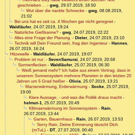
geschrieben ...
-
gwg
,
29.07.2019, 18:50
Wut über die nackte Schnecke
-
gwg
,
08.08.2019,
21:02
Bei uns hat es seit ca. 4 Wochen gar nicht geregnet
-
Waldläufer
,
24.07.2019, 19:24
Natürliche Gießkanne?
-
gwg
,
24.07.2019, 22:22
Alles eine Frage der Planung.
-
Dieter
,
24.07.2019, 23:10
Technik will Dein Freund sein, frag den Ingenieur
-
Hannes
,
26.07.2019, 16:24
Hitzewelle
-
Waldläufer
,
24.07.2019, 19:07
Problem ist nur:
-
SevenSamurai
,
24.07.2019, 20:58
Sonnenflecken
-
Waldläufer
,
25.07.2019, 06:30
Weiß jemand mehr? Ich habe aus einem Vortrag, dass in
unserem Sonnensystem mehrere Planeten in den letzten 20
Jahren um 5 Grad heißer
-
Olivia
,
25.07.2019, 13:21
Marserwärmung, Erderwärmung
-
Socke
,
25.07.2019,
19:00
Klare Aussage, - und was die Politik draus macht
-
helmut-1
,
25.07.2019, 20:49
Kllimaerwärmung im Sonnensystem
-
Rain
,
26.07.2019, 13:44
Garten, Bauernhaus
-
Rain
,
26.07.2019, 13:53
Sorry Rain, Deine Erinnerung täuscht Dich.
(mTuL)
-
DT
,
27.07.2019, 00:40