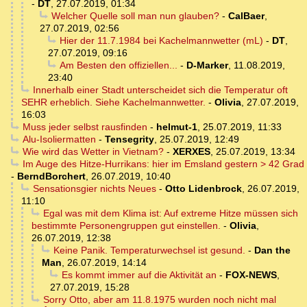
-
DT
,
27.07.2019, 01:34
Welcher Quelle soll man nun glauben?
-
CalBaer
,
27.07.2019, 02:56
Hier der 11.7.1984 bei Kachelmannwetter (mL)
-
DT
,
27.07.2019, 09:16
Am Besten den offiziellen...
-
D-Marker
,
11.08.2019,
23:40
Innerhalb einer Stadt unterscheidet sich die Temperatur oft
SEHR erheblich. Siehe Kachelmannwetter.
-
Olivia
,
27.07.2019,
16:03
Muss jeder selbst rausfinden
-
helmut-1
,
25.07.2019, 11:33
Alu-Isoliermatten
-
Tensegrity
,
25.07.2019, 12:49
Wie wird das Wetter in Vietnam?
-
XERXES
,
25.07.2019, 13:34
Im Auge des Hitze-Hurrikans: hier im Emsland gestern > 42 Grad
-
BerndBorchert
,
26.07.2019, 10:40
Sensationsgier nichts Neues
-
Otto Lidenbrock
,
26.07.2019,
11:10
Egal was mit dem Klima ist: Auf extreme Hitze müssen sich
bestimmte Personengruppen gut einstellen.
-
Olivia
,
26.07.2019, 12:38
Keine Panik. Temperaturwechsel ist gesund.
-
Dan the
Man
,
26.07.2019, 14:14
Es kommt immer auf die Aktivität an
-
FOX-NEWS
,
27.07.2019, 15:28
Sorry Otto, aber am 11.8.1975 wurden noch nicht mal