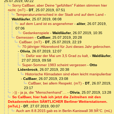
25.07.2019, 00:22
Sorry CalBaer, aber Deine "gefühlten" Fakten stimmen hier
nicht. (mT)
-
DT
,
25.07.2019, 07:51
Temperaturunterschied in der Stadt und auf dem Land
-
Waldläufer
,
25.07.2019, 08:08
auf dem Land ist es angenehmer
-
aliter
,
26.07.2019,
07:06
Gedankenspiele
-
Waldläufer
,
26.07.2019, 10:35
Gemessen
-
CalBaer
,
25.07.2019, 20:28
CalBaer. (mT)
-
DT
,
25.07.2019, 22:19
70-jähriger Hitzerekord für Juni dieses Jahr gebrochen.
-
Olivia
,
26.07.2019, 12:07
Dafür war der Mai um 3,5 Grad zu kalt,
-
Waldläufer
,
27.07.2019, 09:58
Super-Sommer 1983 scheint vergessen
-
Otto
Lidenbrock
,
26.07.2019, 20:38
Historische Klimadaten sind eben leicht manipulierbar
-
CalBaer
,
26.07.2019, 23:08
CalBaer, bei allem Respekt. (mT)
-
DT
,
26.07.2019,
23:17
:-)) - ja ja, die "Menschenhand"....
-
Olivia
,
25.07.2019, 13:28
So CalBaer, hier hab ich jetzt die Zeitreihen mit den
Dekadenrekorden SÄMTLICHER Berliner Wetterstationen.
(mTuL)
-
DT
,
27.07.2019, 00:07
Auch am 8.8.2015 gab es in Berlin-Kaniswall 38.9Â°C. (mL)