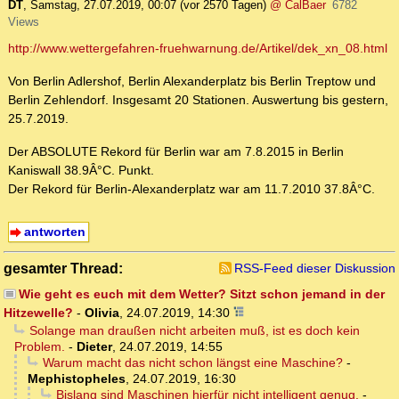
DT
,
Samstag, 27.07.2019, 00:07
(vor 2570 Tagen)
@ CalBaer
6782
Views
http://www.wettergefahren-fruehwarnung.de/Artikel/dek_xn_08.html
Von Berlin Adlershof, Berlin Alexanderplatz bis Berlin Treptow und
Berlin Zehlendorf. Insgesamt 20 Stationen. Auswertung bis gestern,
25.7.2019.
Der ABSOLUTE Rekord für Berlin war am 7.8.2015 in Berlin
Kaniswall 38.9Â°C. Punkt.
Der Rekord für Berlin-Alexanderplatz war am 11.7.2010 37.8Â°C.
antworten
gesamter Thread:
RSS-Feed dieser Diskussion
Wie geht es euch mit dem Wetter? Sitzt schon jemand in der
Hitzewelle?
-
Olivia
,
24.07.2019, 14:30
Solange man draußen nicht arbeiten muß, ist es doch kein
Problem.
-
Dieter
,
24.07.2019, 14:55
Warum macht das nicht schon längst eine Maschine?
-
Mephistopheles
,
24.07.2019, 16:30
Bislang sind Maschinen hierfür nicht intelligent genug.
-