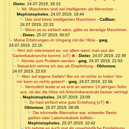
Dieter
,
24.07.2019, 18:13
Nö. Maschinen sind viel intelligenter als Menschen
-
Mephistopheles
,
24.07.2019, 18:44
Das sind keine intelligenten Maschinen
-
CalBaer
,
24.07.2019, 22:33
Wenn es so einfach wäre, gäbe es derartige Maschinen.
-
Dieter
,
25.07.2019, 00:57
Meine Erfahrungen im Umgang mit der Hitze
-
gwg
,
24.07.2019, 22:15
Hört sich interessant an, vor allem wenn man aus der
Gartenbaubranche kommt. (oT)
-
Dieter
,
24.07.2019, 22:39
Könnte zum Problem werden
-
gwg
,
24.07.2019, 22:53
Natuerlich nehme ich das als Empfehlung
-
Oblomow
,
24.07.2019, 22:53
Aber auf eigene Gefahr! Bei mir ist nichts zu holen! Von
mir kann es nichts geben!!
-
gwg
,
24.07.2019, 22:56
Vermutlich testet er es erst an seinem 13-jährigen Sohn
aus, ob der die Hitze mit Artischokenextrakt besser verträgt
-
Mephistopheles
,
24.07.2019, 23:09
Du hast einfach eine gute Erziehung (oT)
-
Oblomow
,
25.07.2019, 08:08
Die informelle Alternative war, entweder Beete
gießen oder Lateinvokabeln büffeln
-
Mephistopheles
,
25.07.2019, 10:42
Ich nehme es auch mal als unverbindliche Empfehlung.