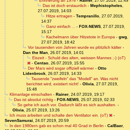
Erinnerung an 1976
-
Rainer
,
27.07.2019, 12:49
Das ist doch erstaunlich
-
Mephistopheles
,
27.07.2019, 14:03
Hitze ertragen
-
Tempranillo
,
27.07.2019,
14:37
Ganz einfach ...
-
FOX-NEWS
,
27.07.2019,
15:17
Kachelmann über Hitzetote in Europa
-
gwg
,
27.07.2019, 18:42
Vor tausenden von Jahren wurde es plötzlich kälter
-
Dan the Man
,
26.07.2019, 14:01
Eiszeit - Schuld des alten, weissen Mannes ;-) (oT)
-
Centao
,
26.07.2019, 15:55
Der Mars wird sogar offiziell wärmer
-
Otto
Lidenbrock
,
26.07.2019, 14:33
Tausende "zweifeln" das "Modell" an. Was nicht
berichtet wird, existiert nicht!
-
Olivia
,
27.07.2019,
15:48
Klimanlage einschalten
-
Rainer
,
24.07.2019, 19:17
Das ist absolut richtig
-
FOX-NEWS
,
25.07.2019, 02:33
So gehe ich auch vor. Dadurch läßt es sich aushalten.
-
Olivia
,
25.07.2019, 13:26
Ich muss arbeiten und schalte den Ventilator ein. (oT)
-
SevenSamurai
,
24.07.2019, 20:59
In den 1980ern gab es schon mal 40 Grad in Berlin
-
CalBaer
,