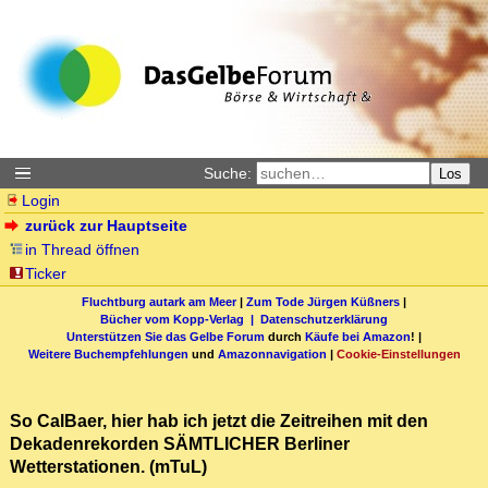
Suche:
Los
Login
zurück zur Hauptseite
in Thread öffnen
Ticker
Fluchtburg autark am Meer
|
Zum Tode Jürgen Küßners
|
Bücher vom Kopp-Verlag |
Datenschutzerklärung
Unterstützen Sie das Gelbe Forum
durch
Käufe bei Amazon
! |
Weitere Buchempfehlungen
und
Amazonnavigation
|
Cookie-Einstellungen
So CalBaer, hier hab ich jetzt die Zeitreihen mit den
Dekadenrekorden SÄMTLICHER Berliner
Wetterstationen. (mTuL)