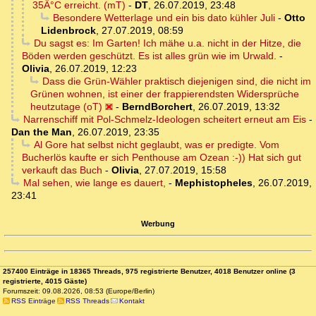
35Â°C erreicht. (mT)
-
DT
,
26.07.2019, 23:48
Besondere Wetterlage und ein bis dato kühler Juli
-
Otto
Lidenbrock
,
27.07.2019, 08:59
Du sagst es: Im Garten! Ich mähe u.a. nicht in der Hitze, die
Böden werden geschützt. Es ist alles grün wie im Urwald.
-
Olivia
,
26.07.2019, 12:23
Dass die Grün-Wähler praktisch diejenigen sind, die nicht im
Grünen wohnen, ist einer der frappierendsten Widersprüche
heutzutage (oT)
-
BerndBorchert
,
26.07.2019, 13:32
Narrenschiff mit Pol-Schmelz-Ideologen scheitert erneut am Eis
-
Dan the Man
,
26.07.2019, 23:35
Al Gore hat selbst nicht geglaubt, was er predigte. Vom
Bucherlös kaufte er sich Penthouse am Ozean :-)) Hat sich gut
verkauft das Buch
-
Olivia
,
27.07.2019, 15:58
Mal sehen, wie lange es dauert,
-
Mephistopheles
,
26.07.2019,
23:41
Werbung
257400 Einträge in 18365 Threads, 975 registrierte Benutzer, 4018 Benutzer online (3
registrierte, 4015 Gäste)
Forumszeit: 09.08.2026, 08:53 (Europe/Berlin)
RSS Einträge
RSS Threads
Kontakt