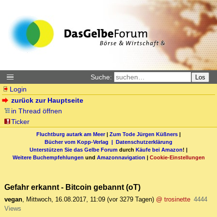
Suche:
Los
Login
zurück zur Hauptseite
in Thread öffnen
Ticker
Fluchtburg autark am Meer
|
Zum Tode Jürgen Küßners
|
Bücher vom Kopp-Verlag |
Datenschutzerklärung
Unterstützen Sie das Gelbe Forum
durch
Käufe bei Amazon
! |
Weitere Buchempfehlungen
und
Amazonnavigation
|
Cookie-Einstellungen
Gefahr erkannt - Bitcoin gebannt (oT)
vegan
,
Mittwoch, 16.08.2017, 11:09
(vor 3279 Tagen)
@ trosinette
4444
Views