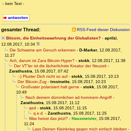
- kein Text -
antworten
gesamter Thread:
RSS-Feed dieser Diskussion
Bitcoin, die Einheitswaehrung der Globalisten?
-
aprilzi
,
12.08.2017, 10:34
Die Schweine am Geruch erkennen
-
D-Marker
,
12.08.2017,
11:27
Ach, darum ist Zara Bitcoin-Hyper?
-
stokk
,
12.08.2017, 11:38
Der VT'ler ist die lächerlichste Kreatur der Neuzeit
-
Zarathustra
,
15.08.2017, 07:42
:-) Pluster Dich nicht so auf
-
stokk
,
15.08.2017, 10:13
Der Bitcoin-Zug
-
trosinette
,
15.08.2017, 10:23
Großvater polarisiert halt gerne
-
stokk
,
15.08.2017,
10:49
Nach deinem dümmlichen ad-hominem-Angriff
-
Zarathustra
,
15.08.2017, 11:12
qed
-
stokk
,
15.08.2017, 11:15
q.e.d.
-
Zarathustra
,
15.08.2017, 11:25
Was heisst das jetzt?
-
Hausmeister
,
15.08.2017,
11:24
Lass Deinen Kleinkrieg gegen mich einfach bleiben
-