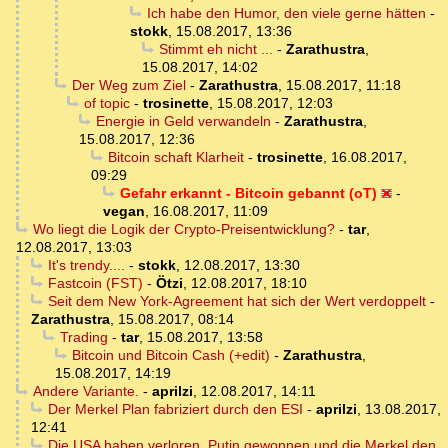
Ich habe den Humor, den viele gerne hätten
-
stokk
,
15.08.2017, 13:36
Stimmt eh nicht ...
-
Zarathustra
,
15.08.2017, 14:02
Der Weg zum Ziel
-
Zarathustra
,
15.08.2017, 11:18
of topic
-
trosinette
,
15.08.2017, 12:03
Energie in Geld verwandeln
-
Zarathustra
,
15.08.2017, 12:36
Bitcoin schaft Klarheit
-
trosinette
,
16.08.2017,
09:29
Gefahr erkannt - Bitcoin gebannt (oT)
-
vegan
,
16.08.2017, 11:09
Wo liegt die Logik der Crypto-Preisentwicklung?
-
tar
,
12.08.2017, 13:03
It's trendy....
-
stokk
,
12.08.2017, 13:30
Fastcoin (FST)
-
Ötzi
,
12.08.2017, 18:10
Seit dem New York-Agreement hat sich der Wert verdoppelt
-
Zarathustra
,
15.08.2017, 08:14
Trading
-
tar
,
15.08.2017, 13:58
Bitcoin und Bitcoin Cash (+edit)
-
Zarathustra
,
15.08.2017, 14:19
Andere Variante.
-
aprilzi
,
12.08.2017, 14:11
Der Merkel Plan fabriziert durch den ESI
-
aprilzi
,
13.08.2017,
12:41
Die USA haben verloren, Putin gewonnen und die Merkel den