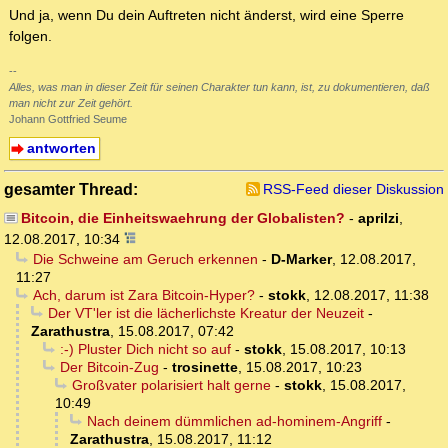
Und ja, wenn Du dein Auftreten nicht änderst, wird eine Sperre
folgen.
--
Alles, was man in dieser Zeit für seinen Charakter tun kann, ist, zu dokumentieren, daß
man nicht zur Zeit gehört.
Johann Gottfried Seume
antworten
gesamter Thread:
RSS-Feed dieser Diskussion
Bitcoin, die Einheitswaehrung der Globalisten?
-
aprilzi
,
12.08.2017, 10:34
Die Schweine am Geruch erkennen
-
D-Marker
,
12.08.2017,
11:27
Ach, darum ist Zara Bitcoin-Hyper?
-
stokk
,
12.08.2017, 11:38
Der VT'ler ist die lächerlichste Kreatur der Neuzeit
-
Zarathustra
,
15.08.2017, 07:42
:-) Pluster Dich nicht so auf
-
stokk
,
15.08.2017, 10:13
Der Bitcoin-Zug
-
trosinette
,
15.08.2017, 10:23
Großvater polarisiert halt gerne
-
stokk
,
15.08.2017,
10:49
Nach deinem dümmlichen ad-hominem-Angriff
-
Zarathustra
,
15.08.2017, 11:12