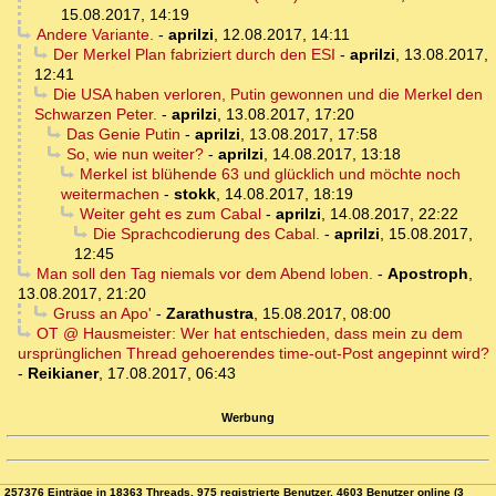
15.08.2017, 14:19
Andere Variante.
-
aprilzi
,
12.08.2017, 14:11
Der Merkel Plan fabriziert durch den ESI
-
aprilzi
,
13.08.2017,
12:41
Die USA haben verloren, Putin gewonnen und die Merkel den
Schwarzen Peter.
-
aprilzi
,
13.08.2017, 17:20
Das Genie Putin
-
aprilzi
,
13.08.2017, 17:58
So, wie nun weiter?
-
aprilzi
,
14.08.2017, 13:18
Merkel ist blühende 63 und glücklich und möchte noch
weitermachen
-
stokk
,
14.08.2017, 18:19
Weiter geht es zum Cabal
-
aprilzi
,
14.08.2017, 22:22
Die Sprachcodierung des Cabal.
-
aprilzi
,
15.08.2017,
12:45
Man soll den Tag niemals vor dem Abend loben.
-
Apostroph
,
13.08.2017, 21:20
Gruss an Apo'
-
Zarathustra
,
15.08.2017, 08:00
OT @ Hausmeister: Wer hat entschieden, dass mein zu dem
ursprünglichen Thread gehoerendes time-out-Post angepinnt wird?
-
Reikianer
,
17.08.2017, 06:43
Werbung
257376 Einträge in 18363 Threads, 975 registrierte Benutzer, 4603 Benutzer online (3