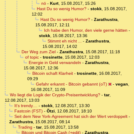
nö
-
Kurt
,
15.08.2017, 15:26
Hast Du so wenig Humor?
-
stokk
,
15.08.2017,
12:02
Hast Du so wenig Humor?
-
Zarathustra
,
15.08.2017, 12:11
Ich habe den Humor, den viele gerne hätten
-
stokk
,
15.08.2017, 13:36
Stimmt eh nicht ...
-
Zarathustra
,
15.08.2017, 14:02
Der Weg zum Ziel
-
Zarathustra
,
15.08.2017, 11:18
of topic
-
trosinette
,
15.08.2017, 12:03
Energie in Geld verwandeln
-
Zarathustra
,
15.08.2017, 12:36
Bitcoin schaft Klarheit
-
trosinette
,
16.08.2017,
09:29
Gefahr erkannt - Bitcoin gebannt (oT)
-
vegan
,
16.08.2017, 11:09
Wo liegt die Logik der Crypto-Preisentwicklung?
-
tar
,
12.08.2017, 13:03
It's trendy....
-
stokk
,
12.08.2017, 13:30
Fastcoin (FST)
-
Ötzi
,
12.08.2017, 18:10
Seit dem New York-Agreement hat sich der Wert verdoppelt
-
Zarathustra
,
15.08.2017, 08:14
Trading
-
tar
,
15.08.2017, 13:58
Bitcoin und Bitcoin Cash (+edit)
-
Zarathustra
,