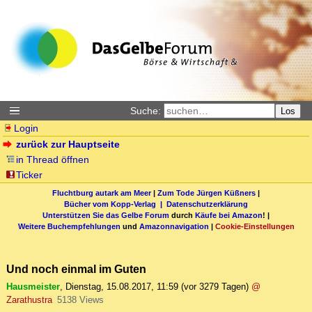
Suche:
Los
Login
zurück zur Hauptseite
in Thread öffnen
Ticker
Fluchtburg autark am Meer
|
Zum Tode Jürgen Küßners
|
Bücher vom Kopp-Verlag |
Datenschutzerklärung
Unterstützen Sie das Gelbe Forum
durch
Käufe bei Amazon
! |
Weitere Buchempfehlungen
und
Amazonnavigation
|
Cookie-Einstellungen
Und noch einmal im Guten
Hausmeister
,
Dienstag, 15.08.2017, 11:59
(vor 3279 Tagen)
@
Zarathustra
5138 Views