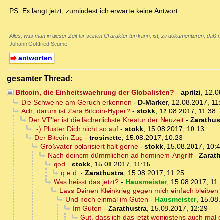
PS: Es langt jetzt, zumindest ich erwarte keine Antwort.
--
Alles, was man in dieser Zeit für seinen Charakter tun kann, ist, zu dokumentieren, daß m
Johann Gottfried Seume
antworten
gesamter Thread:
Bitcoin, die Einheitswaehrung der Globalisten?
-
aprilzi
,
12.0
Die Schweine am Geruch erkennen
-
D-Marker
,
12.08.2017, 11
Ach, darum ist Zara Bitcoin-Hyper?
-
stokk
,
12.08.2017, 11:38
Der VT'ler ist die lächerlichste Kreatur der Neuzeit
-
Zarathus
:-) Pluster Dich nicht so auf
-
stokk
,
15.08.2017, 10:13
Der Bitcoin-Zug
-
trosinette
,
15.08.2017, 10:23
Großvater polarisiert halt gerne
-
stokk
,
15.08.2017, 10:
Nach deinem dümmlichen ad-hominem-Angriff
-
Zarath
qed
-
stokk
,
15.08.2017, 11:15
q.e.d.
-
Zarathustra
,
15.08.2017, 11:25
Was heisst das jetzt?
-
Hausmeister
,
15.08.2017, 11
Lass Deinen Kleinkrieg gegen mich einfach bleiben
Und noch einmal im Guten
-
Hausmeister
,
15.08
Im Guten
-
Zarathustra
,
15.08.2017, 12:29
Gut, dass ich das jetzt wenigstens auch mal