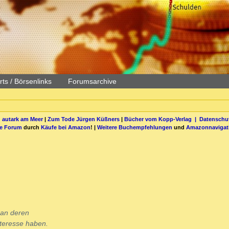
ts / Börsenlinks
Forumsarchive
 autark am Meer
|
Zum Tode Jürgen Küßners
|
Bücher vom Kopp-Verlag |
Datenschut
be Forum
durch
Käufe bei Amazon
! |
Weitere Buchempfehlungen
und
Amazonnavigat
 an deren
nteresse haben.