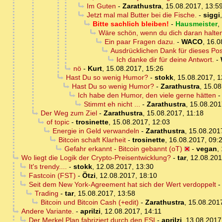
Im Guten
-
Zarathustra
,
15.08.2017, 13:5
Jetzt mal mal Butter bei die Fische.
-
siggi
Bitte sachlich bleiben!
-
Hausmeister
,
Wäre schön, wenn du dich daran halte
Ein paar Fragen dazu.
-
WACO
,
16.0
Ausdrücklichen Dank für dieses Pos
Ich danke dir für deine Antwort.
-
nö
-
Kurt
,
15.08.2017, 15:26
Hast Du so wenig Humor?
-
stokk
,
15.08.2017, 1
Hast Du so wenig Humor?
-
Zarathustra
,
15.08
Ich habe den Humor, den viele gerne hätten
Stimmt eh nicht ...
-
Zarathustra
,
15.08.201
Der Weg zum Ziel
-
Zarathustra
,
15.08.2017, 11:18
of topic
-
trosinette
,
15.08.2017, 12:03
Energie in Geld verwandeln
-
Zarathustra
,
15.08.201
Bitcoin schaft Klarheit
-
trosinette
,
16.08.2017, 09:
Gefahr erkannt - Bitcoin gebannt (oT)
-
vegan
,
Wo liegt die Logik der Crypto-Preisentwicklung?
-
tar
,
12.08.201
It's trendy....
-
stokk
,
12.08.2017, 13:30
Fastcoin (FST)
-
Ötzi
,
12.08.2017, 18:10
Seit dem New York-Agreement hat sich der Wert verdoppelt
Trading
-
tar
,
15.08.2017, 13:58
Bitcoin und Bitcoin Cash (+edit)
-
Zarathustra
,
15.08.201
Andere Variante.
-
aprilzi
,
12.08.2017, 14:11
Der Merkel Plan fabriziert durch den ESI
-
aprilzi
,
13.08.2017