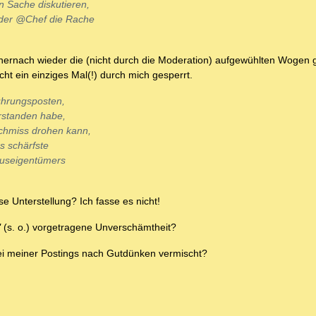
 Sache diskutieren,
oder @Chef die Rache
 hernach wieder die (nicht durch die Moderation) aufgewühlten Wogen gl
t ein einziges Mal(!) durch mich gesperrt.
Führungsposten,
erstanden habe,
schmiss drohen kann,
s schärfste
auseigentümers
e Unterstellung? Ich fasse es nicht!
"
(s. o.) vorgetragene Unverschämtheit?
wei meiner Postings nach Gutdünken vermischt?