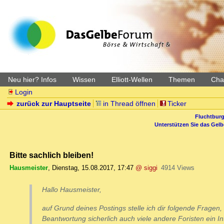
Neu hier? Infos
Wissen
Elliott-Wellen
Themen
Char
Login
zurück zur Hauptseite
in Thread öffnen
Ticker
Fluchtburg
Unterstützen Sie das Gel
Bitte sachlich bleiben!
Hausmeister
,
Dienstag, 15.08.2017, 17:47
@ siggi
4914 Views
Hallo Hausmeister,
auf Grund deines Postings stelle ich dir folgende Fragen,
Beantwortung sicherlich auch viele andere Foristen ein I