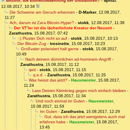
Bitcoin, die Einheitswaehrung der Globalisten?
-
aprilzi
,
12.08.2017, 10:34
Die Schweine am Geruch erkennen
-
D-Marker
,
12.08.2017,
11:27
Ach, darum ist Zara Bitcoin-Hyper?
-
stokk
,
12.08.2017, 11:38
Der VT'ler ist die lächerlichste Kreatur der Neuzeit
-
Zarathustra
,
15.08.2017, 07:42
:-) Pluster Dich nicht so auf
-
stokk
,
15.08.2017, 10:13
Der Bitcoin-Zug
-
trosinette
,
15.08.2017, 10:23
Großvater polarisiert halt gerne
-
stokk
,
15.08.2017,
10:49
Nach deinem dümmlichen ad-hominem-Angriff
-
Zarathustra
,
15.08.2017, 11:12
qed
-
stokk
,
15.08.2017, 11:15
q.e.d.
-
Zarathustra
,
15.08.2017, 11:25
Was heisst das jetzt?
-
Hausmeister
,
15.08.2017,
11:24
Lass Deinen Kleinkrieg gegen mich einfach bleiben
-
Zarathustra
,
15.08.2017, 11:34
Und noch einmal im Guten
-
Hausmeister
,
15.08.2017, 11:59
Im Guten
-
Zarathustra
,
15.08.2017, 12:29
Gut, dass ich das jetzt wenigstens auch mal
erfahren habe
-
Hausmeister
,
15.08.2017,
13:45