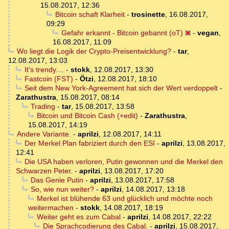
15.08.2017, 12:36
Bitcoin schaft Klarheit
-
trosinette
,
16.08.2017,
09:29
Gefahr erkannt - Bitcoin gebannt (oT)
-
vegan
,
16.08.2017, 11:09
Wo liegt die Logik der Crypto-Preisentwicklung?
-
tar
,
12.08.2017, 13:03
It's trendy....
-
stokk
,
12.08.2017, 13:30
Fastcoin (FST)
-
Ötzi
,
12.08.2017, 18:10
Seit dem New York-Agreement hat sich der Wert verdoppelt
-
Zarathustra
,
15.08.2017, 08:14
Trading
-
tar
,
15.08.2017, 13:58
Bitcoin und Bitcoin Cash (+edit)
-
Zarathustra
,
15.08.2017, 14:19
Andere Variante.
-
aprilzi
,
12.08.2017, 14:11
Der Merkel Plan fabriziert durch den ESI
-
aprilzi
,
13.08.2017,
12:41
Die USA haben verloren, Putin gewonnen und die Merkel den
Schwarzen Peter.
-
aprilzi
,
13.08.2017, 17:20
Das Genie Putin
-
aprilzi
,
13.08.2017, 17:58
So, wie nun weiter?
-
aprilzi
,
14.08.2017, 13:18
Merkel ist blühende 63 und glücklich und möchte noch
weitermachen
-
stokk
,
14.08.2017, 18:19
Weiter geht es zum Cabal
-
aprilzi
,
14.08.2017, 22:22
Die Sprachcodierung des Cabal.
-
aprilzi
,
15.08.2017,