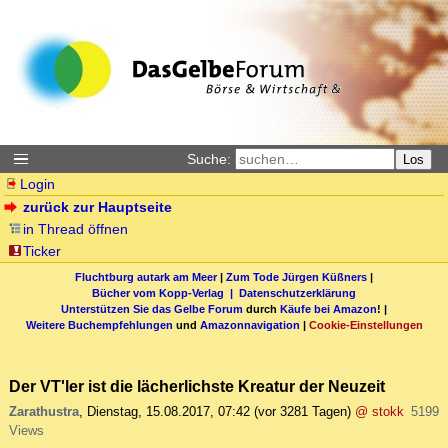
Suche:
Los
Login
zurück zur Hauptseite
in Thread öffnen
Ticker
Fluchtburg autark am Meer
|
Zum Tode Jürgen Küßners
|
Bücher vom Kopp-Verlag |
Datenschutzerklärung
Unterstützen Sie das Gelbe Forum
durch
Käufe bei Amazon
! |
Weitere Buchempfehlungen
und
Amazonnavigation
|
Cookie-Einstellungen
Der VT'ler ist die lächerlichste Kreatur der Neuzeit
Zarathustra
,
Dienstag, 15.08.2017, 07:42
(vor 3281 Tagen)
@ stokk
5199
Views