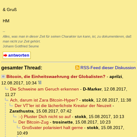
& Gruß
HM
--
Alles, was man in dieser Zeit für seinen Charakter tun kann, ist, zu dokumentieren, daß
man nicht zur Zeit gehört.
Johann Gottfried Seume
antworten
gesamter Thread:
RSS-Feed dieser Diskussion
Bitcoin, die Einheitswaehrung der Globalisten?
-
aprilzi
,
12.08.2017, 10:34
Die Schweine am Geruch erkennen
-
D-Marker
,
12.08.2017,
11:27
Ach, darum ist Zara Bitcoin-Hyper?
-
stokk
,
12.08.2017, 11:38
Der VT'ler ist die lächerlichste Kreatur der Neuzeit
-
Zarathustra
,
15.08.2017, 07:42
:-) Pluster Dich nicht so auf
-
stokk
,
15.08.2017, 10:13
Der Bitcoin-Zug
-
trosinette
,
15.08.2017, 10:23
Großvater polarisiert halt gerne
-
stokk
,
15.08.2017,
10:49