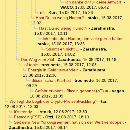
Ich danke dir für deine Antwort.
-
WACO
,
17.08.2017, 06:42
nö
-
Kurt
,
15.08.2017, 15:26
Hast Du so wenig Humor?
-
stokk
,
15.08.2017,
12:02
Hast Du so wenig Humor?
-
Zarathustra
,
15.08.2017, 12:11
Ich habe den Humor, den viele gerne hätten
-
stokk
,
15.08.2017, 13:36
Stimmt eh nicht ...
-
Zarathustra
,
15.08.2017, 14:02
Der Weg zum Ziel
-
Zarathustra
,
15.08.2017, 11:18
of topic
-
trosinette
,
15.08.2017, 12:03
Energie in Geld verwandeln
-
Zarathustra
,
15.08.2017, 12:36
Bitcoin schaft Klarheit
-
trosinette
,
16.08.2017,
09:29
Gefahr erkannt - Bitcoin gebannt (oT)
-
vegan
,
16.08.2017, 11:09
Wo liegt die Logik der Crypto-Preisentwicklung?
-
tar
,
12.08.2017, 13:03
It's trendy....
-
stokk
,
12.08.2017, 13:30
Fastcoin (FST)
-
Ötzi
,
12.08.2017, 18:10
Seit dem New York-Agreement hat sich der Wert verdoppelt
-
Zarathustra
,
15.08.2017, 08:14