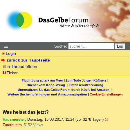
Suche:
Los
Login
zurück zur Hauptseite
in Thread öffnen
Ticker
Fluchtburg autark am Meer
|
Zum Tode Jürgen Küßners
|
Bücher vom Kopp-Verlag |
Datenschutzerklärung
Unterstützen Sie das Gelbe Forum
durch
Käufe bei Amazon
! |
Weitere Buchempfehlungen
und
Amazonnavigation
|
Cookie-Einstellungen
Was heisst das jetzt?
Hausmeister
,
Dienstag, 15.08.2017, 11:24
(vor 3278 Tagen)
@
Zarathustra
5152 Views