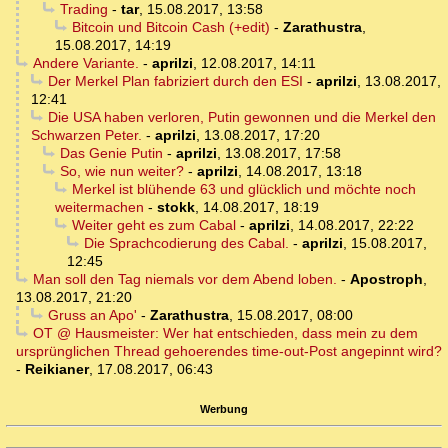
Trading
-
tar
,
15.08.2017, 13:58
Bitcoin und Bitcoin Cash (+edit)
-
Zarathustra
,
15.08.2017, 14:19
Andere Variante.
-
aprilzi
,
12.08.2017, 14:11
Der Merkel Plan fabriziert durch den ESI
-
aprilzi
,
13.08.2017,
12:41
Die USA haben verloren, Putin gewonnen und die Merkel den
Schwarzen Peter.
-
aprilzi
,
13.08.2017, 17:20
Das Genie Putin
-
aprilzi
,
13.08.2017, 17:58
So, wie nun weiter?
-
aprilzi
,
14.08.2017, 13:18
Merkel ist blühende 63 und glücklich und möchte noch
weitermachen
-
stokk
,
14.08.2017, 18:19
Weiter geht es zum Cabal
-
aprilzi
,
14.08.2017, 22:22
Die Sprachcodierung des Cabal.
-
aprilzi
,
15.08.2017,
12:45
Man soll den Tag niemals vor dem Abend loben.
-
Apostroph
,
13.08.2017, 21:20
Gruss an Apo'
-
Zarathustra
,
15.08.2017, 08:00
OT @ Hausmeister: Wer hat entschieden, dass mein zu dem
ursprünglichen Thread gehoerendes time-out-Post angepinnt wird?
-
Reikianer
,
17.08.2017, 06:43
Werbung