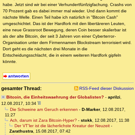
habe. Jetzt sind wir bei einer Verhundertfünfzigfachung. Crashs von
70 Prozent gab es dabei immer mal wieder. Und dann kommt die
nächste Welle. Einen Teil habe ich natürlich in "Bitcoin Cash"
umgeschichtet. Das ist der Hardfork mit den libertäreren Leuten,
eine neue Grassroot Bewegung, deren Coin besser skalierbar ist
als der alte Bitcoin, der seit 3 Jahren von einer Cyberterror-
Organisation unter dem Firmennamen Blockstream terrorisiert wird.
Dort geht es die nächsten drei Monate in die
Entscheidungsschlacht, die in einem weiteren Hardfork gipfeln
könnte.
antworten
gesamter Thread:
RSS-Feed dieser Diskussion
Bitcoin, die Einheitswaehrung der Globalisten?
-
aprilzi
,
12.08.2017, 10:34
Die Schweine am Geruch erkennen
-
D-Marker
,
12.08.2017,
11:27
Ach, darum ist Zara Bitcoin-Hyper?
-
stokk
,
12.08.2017, 11:38
Der VT'ler ist die lächerlichste Kreatur der Neuzeit
-
Zarathustra
,
15.08.2017, 07:42