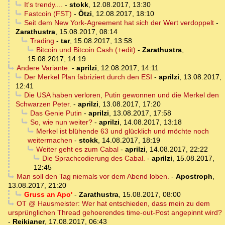
It's trendy....
-
stokk
,
12.08.2017, 13:30
Fastcoin (FST)
-
Ötzi
,
12.08.2017, 18:10
Seit dem New York-Agreement hat sich der Wert verdoppelt
-
Zarathustra
,
15.08.2017, 08:14
Trading
-
tar
,
15.08.2017, 13:58
Bitcoin und Bitcoin Cash (+edit)
-
Zarathustra
,
15.08.2017, 14:19
Andere Variante.
-
aprilzi
,
12.08.2017, 14:11
Der Merkel Plan fabriziert durch den ESI
-
aprilzi
,
13.08.2017,
12:41
Die USA haben verloren, Putin gewonnen und die Merkel den
Schwarzen Peter.
-
aprilzi
,
13.08.2017, 17:20
Das Genie Putin
-
aprilzi
,
13.08.2017, 17:58
So, wie nun weiter?
-
aprilzi
,
14.08.2017, 13:18
Merkel ist blühende 63 und glücklich und möchte noch
weitermachen
-
stokk
,
14.08.2017, 18:19
Weiter geht es zum Cabal
-
aprilzi
,
14.08.2017, 22:22
Die Sprachcodierung des Cabal.
-
aprilzi
,
15.08.2017,
12:45
Man soll den Tag niemals vor dem Abend loben.
-
Apostroph
,
13.08.2017, 21:20
Gruss an Apo'
-
Zarathustra
,
15.08.2017, 08:00
OT @ Hausmeister: Wer hat entschieden, dass mein zu dem
ursprünglichen Thread gehoerendes time-out-Post angepinnt wird?
-
Reikianer
,
17.08.2017, 06:43