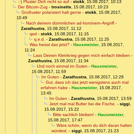
:-) Pluster Dich nicht so auf
-
stokk
,
15.08.2017, 10:13
Der Bitcoin-Zug
-
trosinette
,
15.08.2017, 10:23
Großvater polarisiert halt gerne
-
stokk
,
15.08.2017,
10:49
Nach deinem dümmlichen ad-hominem-Angriff
-
Zarathustra
,
15.08.2017, 11:12
qed
-
stokk
,
15.08.2017, 11:15
q.e.d.
-
Zarathustra
,
15.08.2017, 11:25
Was heisst das jetzt?
-
Hausmeister
,
15.08.2017,
11:24
Lass Deinen Kleinkrieg gegen mich einfach bleiben
-
Zarathustra
,
15.08.2017, 11:34
Und noch einmal im Guten
-
Hausmeister
,
15.08.2017, 11:59
Im Guten
-
Zarathustra
,
15.08.2017, 12:29
Gut, dass ich das jetzt wenigstens auch mal
erfahren habe
-
Hausmeister
,
15.08.2017,
13:45
Im Guten
-
Zarathustra
,
15.08.2017, 13:59
Jetzt mal mal Butter bei die Fische.
-
siggi
,
15.08.2017, 15:22
Bitte sachlich bleiben!
-
Hausmeister
,
15.08.2017, 17:47
Wäre schön, wenn du dich daran halten
würdest.
-
siggi
,
15.08.2017, 21:23