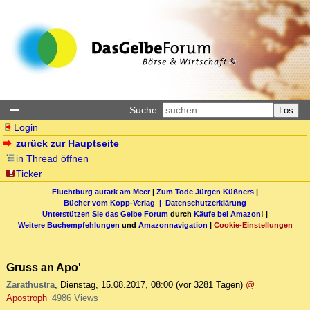
Suche:
Los
Login
zurück zur Hauptseite
in Thread öffnen
Ticker
Fluchtburg autark am Meer
|
Zum Tode Jürgen Küßners
|
Bücher vom Kopp-Verlag |
Datenschutzerklärung
Unterstützen Sie das Gelbe Forum
durch
Käufe bei Amazon
! |
Weitere Buchempfehlungen
und
Amazonnavigation
|
Cookie-Einstellungen
Gruss an Apo'
Zarathustra
,
Dienstag, 15.08.2017, 08:00
(vor 3281 Tagen)
@
Apostroph
4986 Views