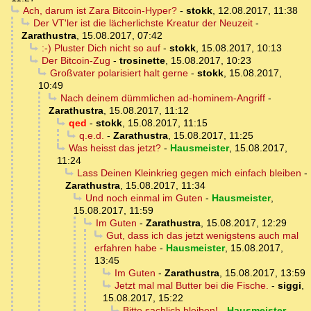
Ach, darum ist Zara Bitcoin-Hyper?
-
stokk
,
12.08.2017, 11:38
Der VT'ler ist die lächerlichste Kreatur der Neuzeit
-
Zarathustra
,
15.08.2017, 07:42
:-) Pluster Dich nicht so auf
-
stokk
,
15.08.2017, 10:13
Der Bitcoin-Zug
-
trosinette
,
15.08.2017, 10:23
Großvater polarisiert halt gerne
-
stokk
,
15.08.2017,
10:49
Nach deinem dümmlichen ad-hominem-Angriff
-
Zarathustra
,
15.08.2017, 11:12
qed
-
stokk
,
15.08.2017, 11:15
q.e.d.
-
Zarathustra
,
15.08.2017, 11:25
Was heisst das jetzt?
-
Hausmeister
,
15.08.2017,
11:24
Lass Deinen Kleinkrieg gegen mich einfach bleiben
-
Zarathustra
,
15.08.2017, 11:34
Und noch einmal im Guten
-
Hausmeister
,
15.08.2017, 11:59
Im Guten
-
Zarathustra
,
15.08.2017, 12:29
Gut, dass ich das jetzt wenigstens auch mal
erfahren habe
-
Hausmeister
,
15.08.2017,
13:45
Im Guten
-
Zarathustra
,
15.08.2017, 13:59
Jetzt mal mal Butter bei die Fische.
-
siggi
,
15.08.2017, 15:22
Bitte sachlich bleiben!
-
Hausmeister
,