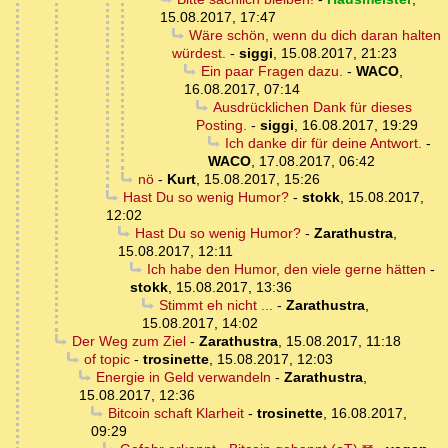
15.08.2017, 17:47
Wäre schön, wenn du dich daran halten
würdest.
-
siggi
,
15.08.2017, 21:23
Ein paar Fragen dazu.
-
WACO
,
16.08.2017, 07:14
Ausdrücklichen Dank für dieses
Posting.
-
siggi
,
16.08.2017, 19:29
Ich danke dir für deine Antwort.
-
WACO
,
17.08.2017, 06:42
nö
-
Kurt
,
15.08.2017, 15:26
Hast Du so wenig Humor?
-
stokk
,
15.08.2017,
12:02
Hast Du so wenig Humor?
-
Zarathustra
,
15.08.2017, 12:11
Ich habe den Humor, den viele gerne hätten
-
stokk
,
15.08.2017, 13:36
Stimmt eh nicht ...
-
Zarathustra
,
15.08.2017, 14:02
Der Weg zum Ziel
-
Zarathustra
,
15.08.2017, 11:18
of topic
-
trosinette
,
15.08.2017, 12:03
Energie in Geld verwandeln
-
Zarathustra
,
15.08.2017, 12:36
Bitcoin schaft Klarheit
-
trosinette
,
16.08.2017,
09:29