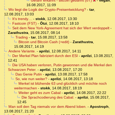
Gefahr erkannt - Bitcoin gebannt (oT)
-
vegan
,
16.08.2017, 11:09
Wo liegt die Logik der Crypto-Preisentwicklung?
-
tar
,
12.08.2017, 13:03
It's trendy....
-
stokk
,
12.08.2017, 13:30
Fastcoin (FST)
-
Ötzi
,
12.08.2017, 18:10
Seit dem New York-Agreement hat sich der Wert verdoppelt
-
Zarathustra
,
15.08.2017, 08:14
Trading
-
tar
,
15.08.2017, 13:58
Bitcoin und Bitcoin Cash (+edit)
-
Zarathustra
,
15.08.2017, 14:19
Andere Variante.
-
aprilzi
,
12.08.2017, 14:11
Der Merkel Plan fabriziert durch den ESI
-
aprilzi
,
13.08.2017,
12:41
Die USA haben verloren, Putin gewonnen und die Merkel den
Schwarzen Peter.
-
aprilzi
,
13.08.2017, 17:20
Das Genie Putin
-
aprilzi
,
13.08.2017, 17:58
So, wie nun weiter?
-
aprilzi
,
14.08.2017, 13:18
Merkel ist blühende 63 und glücklich und möchte noch
weitermachen
-
stokk
,
14.08.2017, 18:19
Weiter geht es zum Cabal
-
aprilzi
,
14.08.2017, 22:22
Die Sprachcodierung des Cabal.
-
aprilzi
,
15.08.2017,
12:45
Man soll den Tag niemals vor dem Abend loben.
-
Apostroph
,
13.08.2017, 21:20