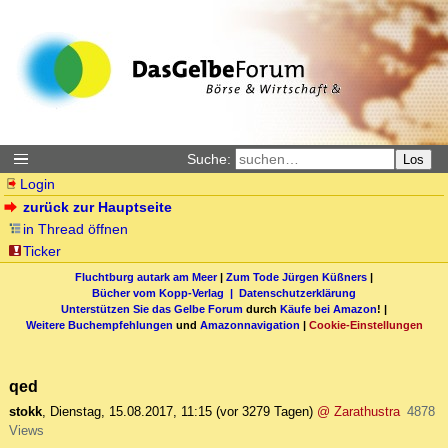
Suche:
Los
Login
zurück zur Hauptseite
in Thread öffnen
Ticker
Fluchtburg autark am Meer
|
Zum Tode Jürgen Küßners
|
Bücher vom Kopp-Verlag |
Datenschutzerklärung
Unterstützen Sie das Gelbe Forum
durch
Käufe bei Amazon
! |
Weitere Buchempfehlungen
und
Amazonnavigation
|
Cookie-Einstellungen
qed
stokk
,
Dienstag, 15.08.2017, 11:15
(vor 3279 Tagen)
@ Zarathustra
4878
Views