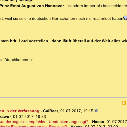
Prinz Ernst August von Hannover
... sondern immer als bescheidene
rrt, weil sie solche deutschen Herrschaften noch nie real erlebt haben
en brit. Lord vorstellen.. dann läuft überall auf der Welt alles w
mlos "durchkommen".
en in der Verfassung
-
CalBaer
,
01.07.2017, 19:15
kawor
,
01.07.2017, 19:53
Auswanderungsziel empfohlen. Umdenken angesagt?
-
Hasso
,
01.07.2017
sthafte Einwände gegen die Slowakei?
-
Hasso
,
01.07.2017, 22:00