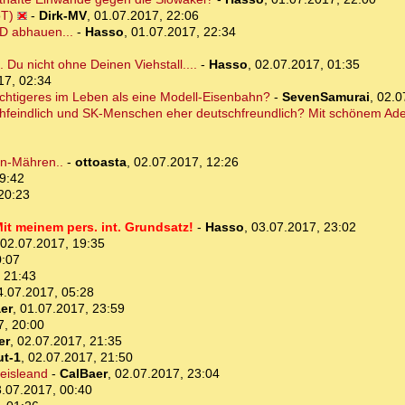
oT)
-
Dirk-MV
,
01.07.2017, 22:06
 D abhauen...
-
Hasso
,
01.07.2017, 22:34
 Du nicht ohne Deinen Viehstall....
-
Hasso
,
02.07.2017, 01:35
17, 02:34
ichtigeres im Leben als eine Modell-Eisenbahn?
-
SevenSamurai
,
02.0
feindlich und SK-Menschen eher deutschfreundlich? Mit schönem Ade
en-Mähren..
-
ottoasta
,
02.07.2017, 12:26
9:42
20:23
it meinem pers. int. Grundsatz!
-
Hasso
,
03.07.2017, 23:02
02.07.2017, 19:35
0:07
 21:43
4.07.2017, 05:28
er
,
01.07.2017, 23:59
7, 20:00
er
,
02.07.2017, 21:35
ut-1
,
02.07.2017, 21:50
eisleand
-
CalBaer
,
02.07.2017, 23:04
.07.2017, 00:40