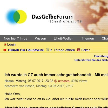
Neu hier? Infos
Wissen
Elliott-Wellen
Themen
Char
Login
zurück zur Hauptseite
in Thread öffnen
Ticker
Fluchtburg
Unterstützen Sie das Gel
Ich wurde in CZ auch immer sehr gut behandelt... Mit mei
Hasso
,
Montag, 03.07.2017, 23:02
@ ottoasta
4976 Views
bearbeitet von Hasso, Montag, 03.07.2017, 23:17
Hallo Otto,
ich war zwar nicht so oft in CZ, aber ich fühlte mich immer sehr 
Aber ich habe immer einen persönlichen Grundsatz (gilt für all