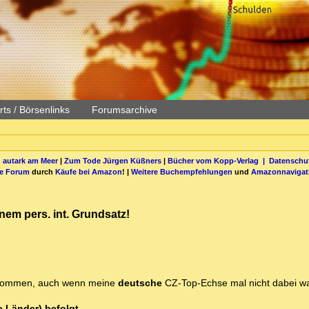
ts / Börsenlinks
Forumsarchive
 autark am Meer
|
Zum Tode Jürgen Küßners
|
Bücher vom Kopp-Verlag |
Datenschut
be Forum
durch
Käufe bei Amazon
! |
Weitere Buchempfehlungen
und
Amazonnavigat
nem pers. int. Grundsatz!
willkommen, auch wenn meine
deutsche
CZ-Top-Echse mal nicht dabei w
e Länder) befolgt.