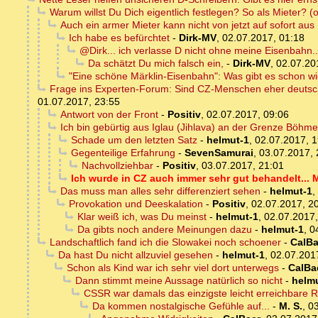
Warum willst Du Dich eigentlich festlegen? So als Mieter? (
Auch ein armer Mieter kann nicht von jetzt auf sofort aus
Ich habe es befürchtet
-
Dirk-MV
,
02.07.2017, 01:18
@Dirk... ich verlasse D nicht ohne meine Eisenbahn...
Da schätzt Du mich falsch ein,
-
Dirk-MV
,
02.07.20
"Eine schöne Märklin-Eisenbahn": Was gibt es schon w
Frage ins Experten-Forum: Sind CZ-Menschen eher deutsch
01.07.2017, 23:55
Antwort von der Front
-
Positiv
,
02.07.2017, 09:06
Ich bin gebürtig aus Iglau (Jihlava) an der Grenze Böhm
Schade um den letzten Satz
-
helmut-1
,
02.07.2017, 1
Gegenteilige Erfahrung
-
SevenSamurai
,
03.07.2017, 
Nachvollziehbar
-
Positiv
,
03.07.2017, 21:01
Ich wurde in CZ auch immer sehr gut behandelt... M
Das muss man alles sehr differenziert sehen
-
helmut-1
,
Provokation und Deeskalation
-
Positiv
,
02.07.2017, 2
Klar weiß ich, was Du meinst
-
helmut-1
,
02.07.2017,
Da gibts noch andere Meinungen dazu
-
helmut-1
,
0
Landschaftlich fand ich die Slowakei noch schoener
-
CalBa
Da hast Du nicht allzuviel gesehen
-
helmut-1
,
02.07.201
Schon als Kind war ich sehr viel dort unterwegs
-
CalBa
Dann stimmt meine Aussage natürlich so nicht
-
helm
CSSR war damals das einzigste leicht erreichbare R
Da kommen nostalgische Gefühle auf...
-
M. S.
,
03