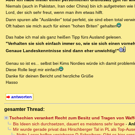
Niemals (auch in Pakistan, Iran oder China) bin ich aufgetreten wie
Lord, der sich sehr freut, wenn man ihm etwas hilft.
Dann spuren alle "Ausländer" total perfekt, sie sind eben total verwi
Oft haben sie mich auch für einen "hohen Briten" gehalten
Das habe ich mal als ganz heißen Tipp fürs Ausland gelesen.
"Verhalten sie sich einfach immer so, wie sie sich einen vornehm
Genaue Landeskenntnisse sind dann eher unwichtig!"
Genau so ist es... selbst bei Kims Nordies würde ich damit proble
Diese Rolle liegt mir einfach
Danke für deinen Bericht und herzliche Grüße
Hasso
antworten
gesamter Thread:
Tschechien verankert Recht zum Besitz und Tragen von Waff
Bis Ideen sich durchsetzen, dauert es meistens sehr lange
-
An
Mir wurde gerade privat das Hirschberger Tal in PL als Top-
Nette Leser helfen unsicheren D-Schreibern: Gibt es hier ern