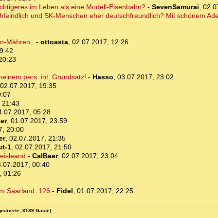
ichtigeres im Leben als eine Modell-Eisenbahn?
-
SevenSamurai
,
02.0
feindlich und SK-Menschen eher deutschfreundlich? Mit schönem Ade
en-Mähren..
-
ottoasta
,
02.07.2017, 12:26
9:42
20:23
meinem pers. int. Grundsatz!
-
Hasso
,
03.07.2017, 23:02
02.07.2017, 19:35
0:07
 21:43
4.07.2017, 05:28
er
,
01.07.2017, 23:59
7, 20:00
er
,
02.07.2017, 21:35
ut-1
,
02.07.2017, 21:50
eisleand
-
CalBaer
,
02.07.2017, 23:04
.07.2017, 00:40
, 01:26
 im Saarland: 126
-
Fidel
,
01.07.2017, 22:25
istrierte, 3189 Gäste)