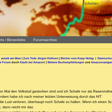
ts / Börsenlinks
Forumsarchive
 autark am Meer
|
Zum Tode Jürgen Küßners
|
Bücher vom Kopp-Verlag |
Datenschut
be Forum
durch
Käufe bei Amazon
! |
Weitere Buchempfehlungen
und
Amazonnavigat
en Mal den Volkstod gestorben sind und ich Schafe nur als Rasenmähe
erdem habe ich nach meiner letzten Unterweisung durch das HIT
die Lust verloren, überhaupt noch Schafe zu halten. Wenn ich einen Sc
, dann reicht mir das.