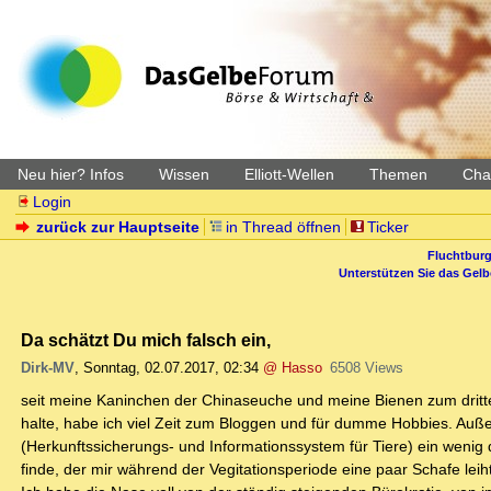
Neu hier? Infos
Wissen
Elliott-Wellen
Themen
Char
Login
zurück zur Hauptseite
in Thread öffnen
Ticker
Fluchtburg
Unterstützen Sie das Gel
Da schätzt Du mich falsch ein,
Dirk-MV
,
Sonntag, 02.07.2017, 02:34
@ Hasso
6508 Views
seit meine Kaninchen der Chinaseuche und meine Bienen zum dritt
halte, habe ich viel Zeit zum Bloggen und für dumme Hobbies. Auß
(Herkunftssicherungs- und Informationssystem für Tiere) ein wenig 
finde, der mir während der Vegitationsperiode eine paar Schafe leiht