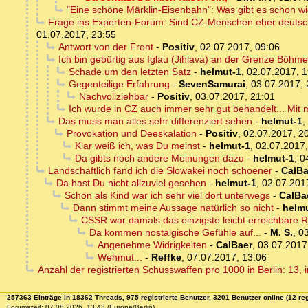
"Eine schöne Märklin-Eisenbahn": Was gibt es schon w
Frage ins Experten-Forum: Sind CZ-Menschen eher deutsch
01.07.2017, 23:55
Antwort von der Front
-
Positiv
,
02.07.2017, 09:06
Ich bin gebürtig aus Iglau (Jihlava) an der Grenze Böhm
Schade um den letzten Satz
-
helmut-1
,
02.07.2017, 1
Gegenteilige Erfahrung
-
SevenSamurai
,
03.07.2017, 
Nachvollziehbar
-
Positiv
,
03.07.2017, 21:01
Ich wurde in CZ auch immer sehr gut behandelt... Mit 
Das muss man alles sehr differenziert sehen
-
helmut-1
,
Provokation und Deeskalation
-
Positiv
,
02.07.2017, 2
Klar weiß ich, was Du meinst
-
helmut-1
,
02.07.2017,
Da gibts noch andere Meinungen dazu
-
helmut-1
,
0
Landschaftlich fand ich die Slowakei noch schoener
-
CalBa
Da hast Du nicht allzuviel gesehen
-
helmut-1
,
02.07.201
Schon als Kind war ich sehr viel dort unterwegs
-
CalBa
Dann stimmt meine Aussage natürlich so nicht
-
helm
CSSR war damals das einzigste leicht erreichbare R
Da kommen nostalgische Gefühle auf...
-
M. S.
,
03
Angenehme Widrigkeiten
-
CalBaer
,
03.07.2017
Wehmut...
-
Reffke
,
07.07.2017, 13:06
Anzahl der registrierten Schusswaffen pro 1000 in Berlin: 13,
257363 Einträge in 18362 Threads, 975 registrierte Benutzer, 3201 Benutzer online (12 reg
Forumszeit: 07.08.2026, 13:43 (Europe/Berlin)