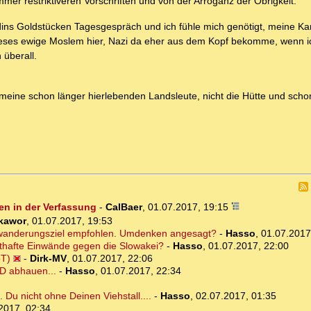
mmer restriktiveren Vorschriften und von der Arroganz der Obrigkeit.
dins Goldstücken Tagesgespräch und ich fühle mich genötigt, meine Ka
dieses ewige Moslem hier, Nazi da eher aus dem Kopf bekomme, wenn 
 überall.
ht meine schon länger hierlebenden Landsleute, nicht die Hütte und scho
en in der Verfassung
-
CalBaer
,
01.07.2017, 19:15
kawor
,
01.07.2017, 19:53
Auswanderungsziel empfohlen. Umdenken angesagt?
-
Hasso
,
01.07.2017
sthafte Einwände gegen die Slowakei?
-
Hasso
,
01.07.2017, 22:00
oT)
-
Dirk-MV
,
01.07.2017, 22:06
 D abhauen...
-
Hasso
,
01.07.2017, 22:34
 Du nicht ohne Deinen Viehstall....
-
Hasso
,
02.07.2017, 01:35
2017, 02:34