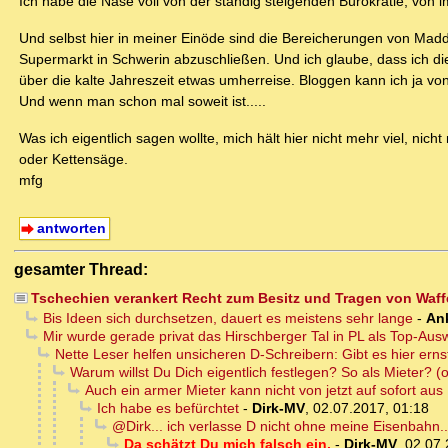
Ich habe die Nase voll von der ständig steigenden Bürokratie, von i
Und selbst hier in meiner Einöde sind die Bereicherungen von Mad
Supermarkt in Schwerin abzuschließen. Und ich glaube, dass ich 
über die kalte Jahreszeit etwas umherreise. Bloggen kann ich ja von
Und wenn man schon mal soweit ist.....
Was ich eigentlich sagen wollte, mich hält hier nicht mehr viel, nic
oder Kettensäge.
mfg
antworten
gesamter Thread:
Tschechien verankert Recht zum Besitz und Tragen von Waff
Bis Ideen sich durchsetzen, dauert es meistens sehr lange
-
An
Mir wurde gerade privat das Hirschberger Tal in PL als Top-
Nette Leser helfen unsicheren D-Schreibern: Gibt es hier ern
Warum willst Du Dich eigentlich festlegen? So als Mieter? (
Auch ein armer Mieter kann nicht von jetzt auf sofort aus
Ich habe es befürchtet
-
Dirk-MV
,
02.07.2017, 01:18
@Dirk... ich verlasse D nicht ohne meine Eisenbahn...
Da schätzt Du mich falsch ein,
-
Dirk-MV
,
02.07.