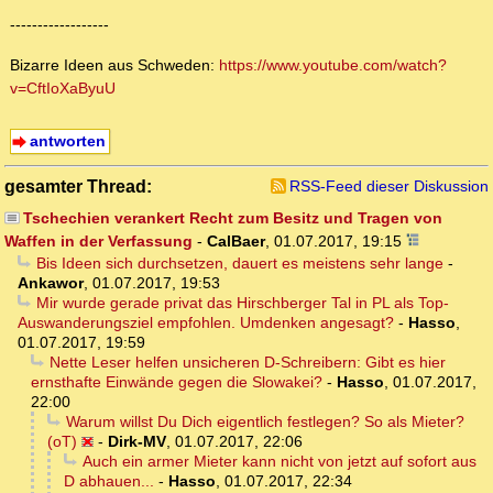
------------------
Bizarre Ideen aus Schweden:
https://www.youtube.com/watch?
v=CftIoXaByuU
antworten
gesamter Thread:
RSS-Feed dieser Diskussion
Tschechien verankert Recht zum Besitz und Tragen von
Waffen in der Verfassung
-
CalBaer
,
01.07.2017, 19:15
Bis Ideen sich durchsetzen, dauert es meistens sehr lange
-
Ankawor
,
01.07.2017, 19:53
Mir wurde gerade privat das Hirschberger Tal in PL als Top-
Auswanderungsziel empfohlen. Umdenken angesagt?
-
Hasso
,
01.07.2017, 19:59
Nette Leser helfen unsicheren D-Schreibern: Gibt es hier
ernsthafte Einwände gegen die Slowakei?
-
Hasso
,
01.07.2017,
22:00
Warum willst Du Dich eigentlich festlegen? So als Mieter?
(oT)
-
Dirk-MV
,
01.07.2017, 22:06
Auch ein armer Mieter kann nicht von jetzt auf sofort aus
D abhauen...
-
Hasso
,
01.07.2017, 22:34