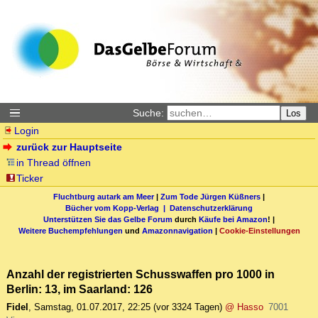
Suche:
Los
Login
zurück zur Hauptseite
in Thread öffnen
Ticker
Fluchtburg autark am Meer
|
Zum Tode Jürgen Küßners
|
Bücher vom Kopp-Verlag |
Datenschutzerklärung
Unterstützen Sie das Gelbe Forum
durch
Käufe bei Amazon
! |
Weitere Buchempfehlungen
und
Amazonnavigation
|
Cookie-Einstellungen
Anzahl der registrierten Schusswaffen pro 1000 in
Berlin: 13, im Saarland: 126
Fidel
,
Samstag, 01.07.2017, 22:25
(vor 3324 Tagen)
@ Hasso
7001