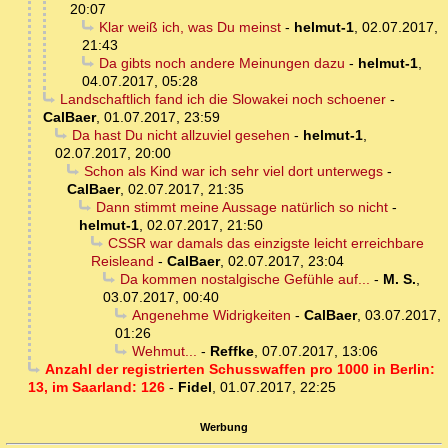
20:07
Klar weiß ich, was Du meinst
-
helmut-1
,
02.07.2017,
21:43
Da gibts noch andere Meinungen dazu
-
helmut-1
,
04.07.2017, 05:28
Landschaftlich fand ich die Slowakei noch schoener
-
CalBaer
,
01.07.2017, 23:59
Da hast Du nicht allzuviel gesehen
-
helmut-1
,
02.07.2017, 20:00
Schon als Kind war ich sehr viel dort unterwegs
-
CalBaer
,
02.07.2017, 21:35
Dann stimmt meine Aussage natürlich so nicht
-
helmut-1
,
02.07.2017, 21:50
CSSR war damals das einzigste leicht erreichbare
Reisleand
-
CalBaer
,
02.07.2017, 23:04
Da kommen nostalgische Gefühle auf...
-
M. S.
,
03.07.2017, 00:40
Angenehme Widrigkeiten
-
CalBaer
,
03.07.2017,
01:26
Wehmut...
-
Reffke
,
07.07.2017, 13:06
Anzahl der registrierten Schusswaffen pro 1000 in Berlin:
13, im Saarland: 126
-
Fidel
,
01.07.2017, 22:25
Werbung