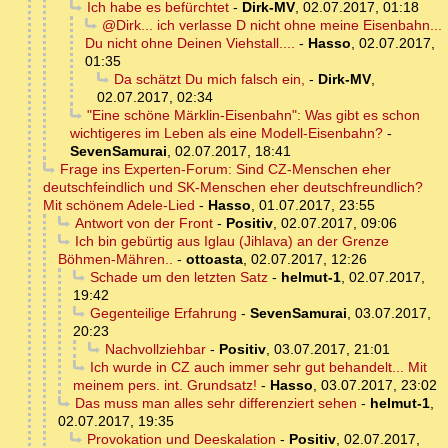
Ich habe es befürchtet
-
Dirk-MV
,
02.07.2017, 01:18
@Dirk... ich verlasse D nicht ohne meine Eisenbahn...
Du nicht ohne Deinen Viehstall....
-
Hasso
,
02.07.2017,
01:35
Da schätzt Du mich falsch ein,
-
Dirk-MV
,
02.07.2017, 02:34
"Eine schöne Märklin-Eisenbahn": Was gibt es schon
wichtigeres im Leben als eine Modell-Eisenbahn?
-
SevenSamurai
,
02.07.2017, 18:41
Frage ins Experten-Forum: Sind CZ-Menschen eher
deutschfeindlich und SK-Menschen eher deutschfreundlich?
Mit schönem Adele-Lied
-
Hasso
,
01.07.2017, 23:55
Antwort von der Front
-
Positiv
,
02.07.2017, 09:06
Ich bin gebürtig aus Iglau (Jihlava) an der Grenze
Böhmen-Mähren..
-
ottoasta
,
02.07.2017, 12:26
Schade um den letzten Satz
-
helmut-1
,
02.07.2017,
19:42
Gegenteilige Erfahrung
-
SevenSamurai
,
03.07.2017,
20:23
Nachvollziehbar
-
Positiv
,
03.07.2017, 21:01
Ich wurde in CZ auch immer sehr gut behandelt... Mit
meinem pers. int. Grundsatz!
-
Hasso
,
03.07.2017, 23:02
Das muss man alles sehr differenziert sehen
-
helmut-1
,
02.07.2017, 19:35
Provokation und Deeskalation
-
Positiv
,
02.07.2017,