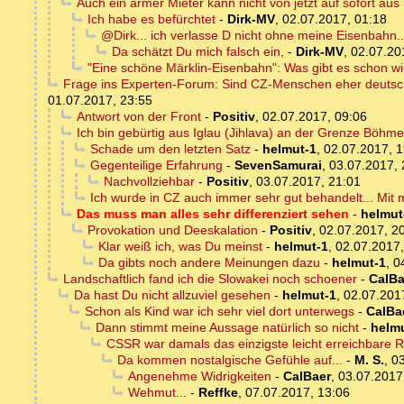
Auch ein armer Mieter kann nicht von jetzt auf sofort aus
Ich habe es befürchtet
-
Dirk-MV
,
02.07.2017, 01:18
@Dirk... ich verlasse D nicht ohne meine Eisenbahn...
Da schätzt Du mich falsch ein,
-
Dirk-MV
,
02.07.20
"Eine schöne Märklin-Eisenbahn": Was gibt es schon w
Frage ins Experten-Forum: Sind CZ-Menschen eher deutsch
01.07.2017, 23:55
Antwort von der Front
-
Positiv
,
02.07.2017, 09:06
Ich bin gebürtig aus Iglau (Jihlava) an der Grenze Böhm
Schade um den letzten Satz
-
helmut-1
,
02.07.2017, 1
Gegenteilige Erfahrung
-
SevenSamurai
,
03.07.2017, 
Nachvollziehbar
-
Positiv
,
03.07.2017, 21:01
Ich wurde in CZ auch immer sehr gut behandelt... Mit 
Das muss man alles sehr differenziert sehen
-
helmut
Provokation und Deeskalation
-
Positiv
,
02.07.2017, 2
Klar weiß ich, was Du meinst
-
helmut-1
,
02.07.2017,
Da gibts noch andere Meinungen dazu
-
helmut-1
,
0
Landschaftlich fand ich die Slowakei noch schoener
-
CalBa
Da hast Du nicht allzuviel gesehen
-
helmut-1
,
02.07.201
Schon als Kind war ich sehr viel dort unterwegs
-
CalBa
Dann stimmt meine Aussage natürlich so nicht
-
helm
CSSR war damals das einzigste leicht erreichbare R
Da kommen nostalgische Gefühle auf...
-
M. S.
,
03
Angenehme Widrigkeiten
-
CalBaer
,
03.07.2017
Wehmut...
-
Reffke
,
07.07.2017, 13:06