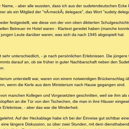
der Name, - aber alle wussten, dass ich aus der sudetendeutschen Eck
mer als ein Mitglied der "nÄ›meckÃ¡ delegace", das Wort "sudety deleg
er festgestellt, wie diese von der von oben diktierten Schulgeschich
ellen Betreuer im Hotel waren - Klartext geredet haben (manche konnt
e jungen Leute darüber waren, was sich da nach 1945 abgespielt hat.
sehr unterschiedlich, - je nach persönlichen Erlebnissen. Die jüngere 
ommts darauf an, ob sie früher in guter Nachbarschaft neben den Sud
en.
nisterium unterstellt war, waren von einem notwendigen Brückenschlag ü
nn, wenn die Kerle aus dem Ministerium nach Hause gegangen sind.
r von manchen Kollegen und Vorgesetzten geschnitten, weil sie ihm als
opften an die Tür von den Tschechen, die man in ihre Häuser eingewi
Erlebnisse, - aber das war die Minderheit.
elehnt. Auf der Heckablage habe ich bei der Einreise gut sichtbar eine
eine längere Diskussion, so über zwei Stunden, mit dem diensthabende