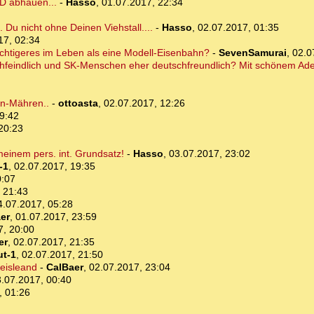
 D abhauen...
-
Hasso
,
01.07.2017, 22:34
 Du nicht ohne Deinen Viehstall....
-
Hasso
,
02.07.2017, 01:35
17, 02:34
ichtigeres im Leben als eine Modell-Eisenbahn?
-
SevenSamurai
,
02.0
feindlich und SK-Menschen eher deutschfreundlich? Mit schönem Ade
en-Mähren..
-
ottoasta
,
02.07.2017, 12:26
9:42
20:23
meinem pers. int. Grundsatz!
-
Hasso
,
03.07.2017, 23:02
-1
,
02.07.2017, 19:35
0:07
 21:43
4.07.2017, 05:28
er
,
01.07.2017, 23:59
7, 20:00
er
,
02.07.2017, 21:35
ut-1
,
02.07.2017, 21:50
eisleand
-
CalBaer
,
02.07.2017, 23:04
.07.2017, 00:40
, 01:26