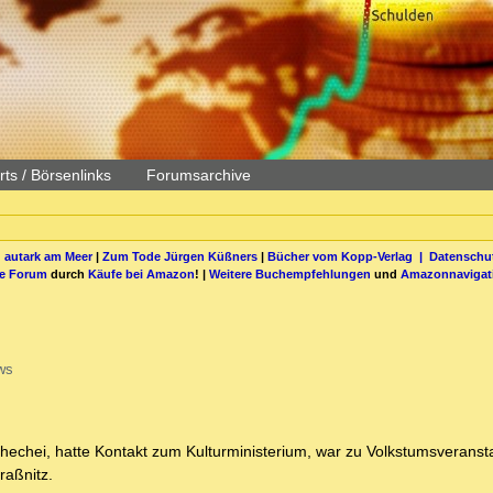
ts / Börsenlinks
Forumsarchive
 autark am Meer
|
Zum Tode Jürgen Küßners
|
Bücher vom Kopp-Verlag |
Datenschut
be Forum
durch
Käufe bei Amazon
! |
Weitere Buchempfehlungen
und
Amazonnavigat
ws
echei, hatte Kontakt zum Kulturministerium, war zu Volkstumsveranst
raßnitz.