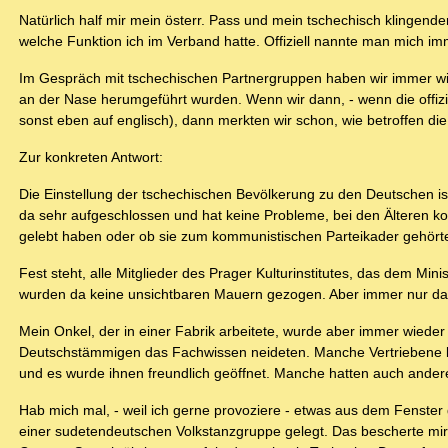
Natürlich half mir mein österr. Pass und mein tschechisch klingen
welche Funktion ich im Verband hatte. Offiziell nannte man mich im
Im Gespräch mit tschechischen Partnergruppen haben wir immer wied
an der Nase herumgeführt wurden. Wenn wir dann, - wenn die offizi
sonst eben auf englisch), dann merkten wir schon, wie betroffen di
Zur konkreten Antwort:
Die Einstellung der tschechischen Bevölkerung zu den Deutschen ist 
da sehr aufgeschlossen und hat keine Probleme, bei den Älteren k
gelebt haben oder ob sie zum kommunistischen Parteikader gehört
Fest steht, alle Mitglieder des Prager Kulturinstitutes, das dem Mi
wurden da keine unsichtbaren Mauern gezogen. Aber immer nur da
Mein Onkel, der in einer Fabrik arbeitete, wurde aber immer wiede
Deutschstämmigen das Fachwissen neideten. Manche Vertriebene kl
und es wurde ihnen freundlich geöffnet. Manche hatten auch andere 
Hab mich mal, - weil ich gerne provoziere - etwas aus dem Fenster g
einer sudetendeutschen Volkstanzgruppe gelegt. Das bescherte mir 