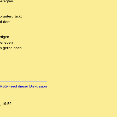
geregten
o unterdrückt
nd dem
rtigen
 erleben
ben gerne nach
RSS-Feed dieser Diskussion
, 19:59