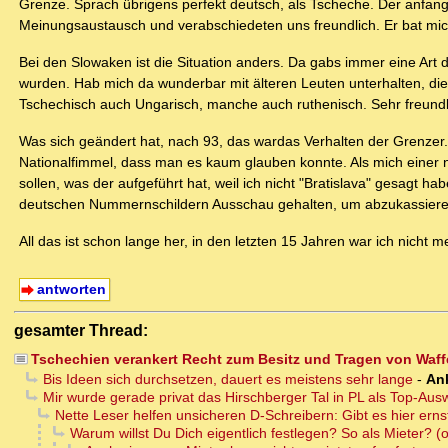
Grenze. Sprach übrigens perfekt deutsch, als Tscheche. Der anfangs
Meinungsaustausch und verabschiedeten uns freundlich. Er bat mich 
Bei den Slowaken ist die Situation anders. Da gabs immer eine Art 
wurden. Hab mich da wunderbar mit älteren Leuten unterhalten, d
Tschechisch auch Ungarisch, manche auch ruthenisch. Sehr freundli
Was sich geändert hat, nach 93, das wardas Verhalten der Grenzer
Nationalfimmel, dass man es kaum glauben konnte. Als mich einer 
sollen, was der aufgeführt hat, weil ich nicht "Bratislava" gesagt h
deutschen Nummernschildern Ausschau gehalten, um abzukassiere
All das ist schon lange her, in den letzten 15 Jahren war ich nicht 
antworten
gesamter Thread:
Tschechien verankert Recht zum Besitz und Tragen von Waff
Bis Ideen sich durchsetzen, dauert es meistens sehr lange
-
An
Mir wurde gerade privat das Hirschberger Tal in PL als Top-
Nette Leser helfen unsicheren D-Schreibern: Gibt es hier ern
Warum willst Du Dich eigentlich festlegen? So als Mieter? (