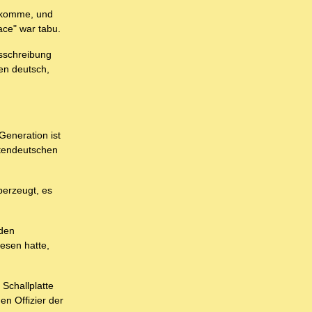
e komme, und
ace" war tabu.
tsschreibung
en deutsch,
Generation ist
etendeutschen
berzeugt, es
 den
esen hatte,
 Schallplatte
n Offizier der