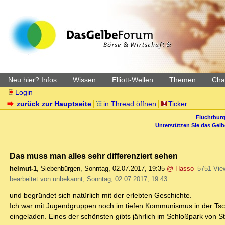
Neu hier? Infos
Wissen
Elliott-Wellen
Themen
Char
Login
zurück zur Hauptseite
in Thread öffnen
Ticker
Fluchtburg
Unterstützen Sie das Gel
Das muss man alles sehr differenziert sehen
helmut-1
,
Siebenbürgen
,
Sonntag, 02.07.2017, 19:35
@ Hasso
5751 Vie
bearbeitet von unbekannt, Sonntag, 02.07.2017, 19:43
und begründet sich natürlich mit der erlebten Geschichte.
Ich war mit Jugendgruppen noch im tiefen Kommunismus in der Tsch
eingeladen. Eines der schönsten gibts jährlich im Schloßpark von St