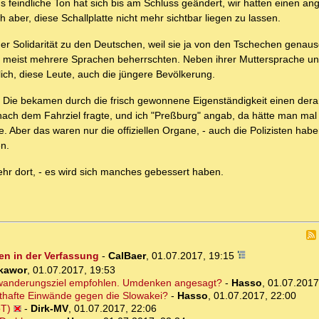
 feindliche Ton hat sich bis am Schluss geändert, wir hatten einen an
aber, diese Schallplatte nicht mehr sichtbar liegen zu lassen.
der Solidarität zu den Deutschen, weil sie ja von den Tschechen genaus
ie meist mehrere Sprachen beherrschten. Neben ihrer Muttersprache u
ch, diese Leute, auch die jüngere Bevölkerung.
. Die bekamen durch die frisch gewonnene Eigenständigkeit einen dera
nach dem Fahrziel fragte, und ich "Preßburg" angab, da hätte man mal
abe. Aber das waren nur die offiziellen Organe, - auch die Polizisten ha
n.
mehr dort, - es wird sich manches gebessert haben.
en in der Verfassung
-
CalBaer
,
01.07.2017, 19:15
kawor
,
01.07.2017, 19:53
Auswanderungsziel empfohlen. Umdenken angesagt?
-
Hasso
,
01.07.2017
sthafte Einwände gegen die Slowakei?
-
Hasso
,
01.07.2017, 22:00
oT)
-
Dirk-MV
,
01.07.2017, 22:06