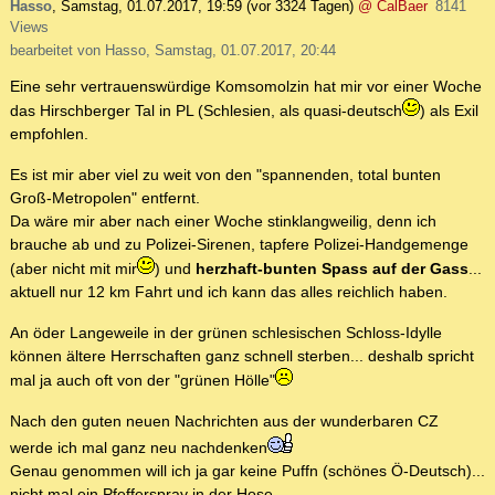
Hasso
,
Samstag, 01.07.2017, 19:59
(vor 3324 Tagen)
@ CalBaer
8141
Views
bearbeitet von Hasso, Samstag, 01.07.2017, 20:44
Eine sehr vertrauenswürdige Komsomolzin hat mir vor einer Woche
das Hirschberger Tal in PL (Schlesien, als quasi-deutsch
) als Exil
empfohlen.
Es ist mir aber viel zu weit von den "spannenden, total bunten
Groß-Metropolen" entfernt.
Da wäre mir aber nach einer Woche stinklangweilig, denn ich
brauche ab und zu Polizei-Sirenen, tapfere Polizei-Handgemenge
(aber nicht mit mir
) und
herzhaft-bunten Spass auf der Gass
...
aktuell nur 12 km Fahrt und ich kann das alles reichlich haben.
An öder Langeweile in der grünen schlesischen Schloss-Idylle
können ältere Herrschaften ganz schnell sterben... deshalb spricht
mal ja auch oft von der "grünen Hölle"
Nach den guten neuen Nachrichten aus der wunderbaren CZ
werde ich mal ganz neu nachdenken
Genau genommen will ich ja gar keine Puffn (schönes Ö-Deutsch)...
nicht mal ein Pfefferspray in der Hose.