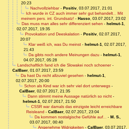
20:23
Nachvollziehbar
-
Positiv
,
03.07.2017, 21:01
Ich wurde in CZ auch immer sehr gut behandelt... Mit
meinem pers. int. Grundsatz!
-
Hasso
,
03.07.2017, 23:02
Das muss man alles sehr differenziert sehen
-
helmut-1
,
02.07.2017, 19:35
Provokation und Deeskalation
-
Positiv
,
02.07.2017,
20:07
Klar weiß ich, was Du meinst
-
helmut-1
,
02.07.2017,
21:43
Da gibts noch andere Meinungen dazu
-
helmut-1
,
04.07.2017, 05:28
Landschaftlich fand ich die Slowakei noch schoener
-
CalBaer
,
01.07.2017, 23:59
Da hast Du nicht allzuviel gesehen
-
helmut-1
,
02.07.2017, 20:00
Schon als Kind war ich sehr viel dort unterwegs
-
CalBaer
,
02.07.2017, 21:35
Dann stimmt meine Aussage natürlich so nicht
-
helmut-1
,
02.07.2017, 21:50
CSSR war damals das einzigste leicht erreichbare
Reisleand
-
CalBaer
,
02.07.2017, 23:04
Da kommen nostalgische Gefühle auf...
-
M. S.
,
03.07.2017, 00:40
Angenehme Widrigkeiten
-
CalBaer
,
03.07.2017,