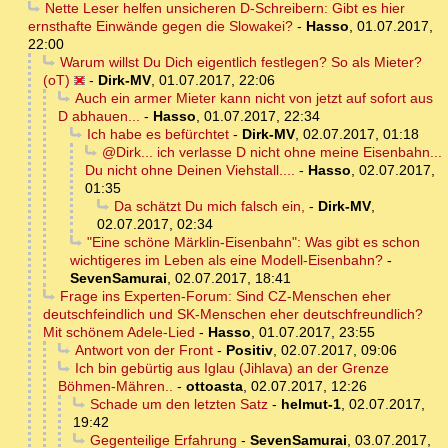
Nette Leser helfen unsicheren D-Schreibern: Gibt es hier
ernsthafte Einwände gegen die Slowakei?
-
Hasso
,
01.07.2017,
22:00
Warum willst Du Dich eigentlich festlegen? So als Mieter?
(oT)
-
Dirk-MV
,
01.07.2017, 22:06
Auch ein armer Mieter kann nicht von jetzt auf sofort aus
D abhauen...
-
Hasso
,
01.07.2017, 22:34
Ich habe es befürchtet
-
Dirk-MV
,
02.07.2017, 01:18
@Dirk... ich verlasse D nicht ohne meine Eisenbahn...
Du nicht ohne Deinen Viehstall....
-
Hasso
,
02.07.2017,
01:35
Da schätzt Du mich falsch ein,
-
Dirk-MV
,
02.07.2017, 02:34
"Eine schöne Märklin-Eisenbahn": Was gibt es schon
wichtigeres im Leben als eine Modell-Eisenbahn?
-
SevenSamurai
,
02.07.2017, 18:41
Frage ins Experten-Forum: Sind CZ-Menschen eher
deutschfeindlich und SK-Menschen eher deutschfreundlich?
Mit schönem Adele-Lied
-
Hasso
,
01.07.2017, 23:55
Antwort von der Front
-
Positiv
,
02.07.2017, 09:06
Ich bin gebürtig aus Iglau (Jihlava) an der Grenze
Böhmen-Mähren..
-
ottoasta
,
02.07.2017, 12:26
Schade um den letzten Satz
-
helmut-1
,
02.07.2017,
19:42
Gegenteilige Erfahrung
-
SevenSamurai
,
03.07.2017,