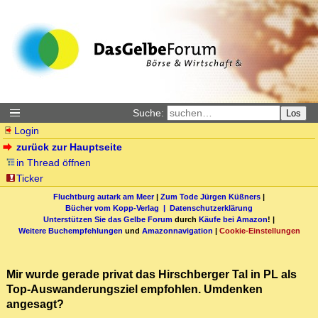
Suche:
Los
Login
zurück zur Hauptseite
in Thread öffnen
Ticker
Fluchtburg autark am Meer
|
Zum Tode Jürgen Küßners
|
Bücher vom Kopp-Verlag |
Datenschutzerklärung
Unterstützen Sie das Gelbe Forum
durch
Käufe bei Amazon
! |
Weitere Buchempfehlungen
und
Amazonnavigation
|
Cookie-Einstellungen
Mir wurde gerade privat das Hirschberger Tal in PL als
Top-Auswanderungsziel empfohlen. Umdenken
angesagt?