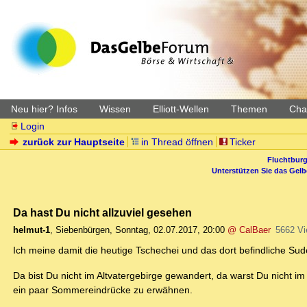
Neu hier? Infos
Wissen
Elliott-Wellen
Themen
Char
Login
zurück zur Hauptseite
in Thread öffnen
Ticker
Fluchtburg
Unterstützen Sie das Gel
Da hast Du nicht allzuviel gesehen
helmut-1
,
Siebenbürgen
,
Sonntag, 02.07.2017, 20:00
@ CalBaer
5662 V
Ich meine damit die heutige Tschechei und das dort befindliche Sud
Da bist Du nicht im Altvatergebirge gewandert, da warst Du nicht 
ein paar Sommereindrücke zu erwähnen.