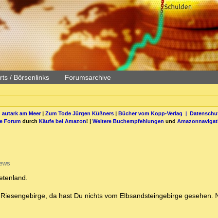
ts / Börsenlinks
Forumsarchive
 autark am Meer
|
Zum Tode Jürgen Küßners
|
Bücher vom Kopp-Verlag |
Datenschut
be Forum
durch
Käufe bei Amazon
! |
Weitere Buchempfehlungen
und
Amazonnavigat
iews
etenland.
im Riesengebirge, da hast Du nichts vom Elbsandsteingebirge gesehen. 