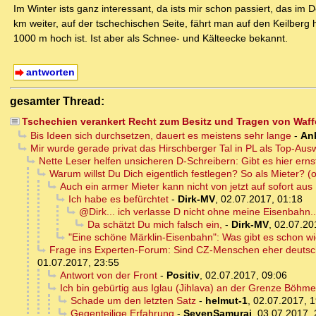
Im Winter ists ganz interessant, da ists mir schon passiert, das i
km weiter, auf der tschechischen Seite, fährt man auf den Keilberg h
1000 m hoch ist. Ist aber als Schnee- und Kälteecke bekannt.
antworten
gesamter Thread:
Tschechien verankert Recht zum Besitz und Tragen von Waff
Bis Ideen sich durchsetzen, dauert es meistens sehr lange
-
An
Mir wurde gerade privat das Hirschberger Tal in PL als Top-
Nette Leser helfen unsicheren D-Schreibern: Gibt es hier ern
Warum willst Du Dich eigentlich festlegen? So als Mieter? (
Auch ein armer Mieter kann nicht von jetzt auf sofort aus
Ich habe es befürchtet
-
Dirk-MV
,
02.07.2017, 01:18
@Dirk... ich verlasse D nicht ohne meine Eisenbahn...
Da schätzt Du mich falsch ein,
-
Dirk-MV
,
02.07.20
"Eine schöne Märklin-Eisenbahn": Was gibt es schon w
Frage ins Experten-Forum: Sind CZ-Menschen eher deutsch
01.07.2017, 23:55
Antwort von der Front
-
Positiv
,
02.07.2017, 09:06
Ich bin gebürtig aus Iglau (Jihlava) an der Grenze Böhm
Schade um den letzten Satz
-
helmut-1
,
02.07.2017, 1
Gegenteilige Erfahrung
-
SevenSamurai
,
03.07.2017, 