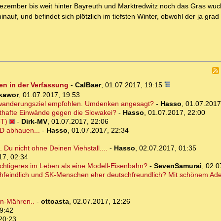
m Dezember bis weit hinter Bayreuth und Marktredwitz noch das Gras wuc
inauf, und befindet sich plötzlich im tiefsten Winter, obwohl der ja gra
en in der Verfassung
-
CalBaer
,
01.07.2017, 19:15
kawor
,
01.07.2017, 19:53
Auswanderungsziel empfohlen. Umdenken angesagt?
-
Hasso
,
01.07.2017
sthafte Einwände gegen die Slowakei?
-
Hasso
,
01.07.2017, 22:00
oT)
-
Dirk-MV
,
01.07.2017, 22:06
 D abhauen...
-
Hasso
,
01.07.2017, 22:34
 Du nicht ohne Deinen Viehstall....
-
Hasso
,
02.07.2017, 01:35
17, 02:34
ichtigeres im Leben als eine Modell-Eisenbahn?
-
SevenSamurai
,
02.0
feindlich und SK-Menschen eher deutschfreundlich? Mit schönem Ade
en-Mähren..
-
ottoasta
,
02.07.2017, 12:26
9:42
20:23