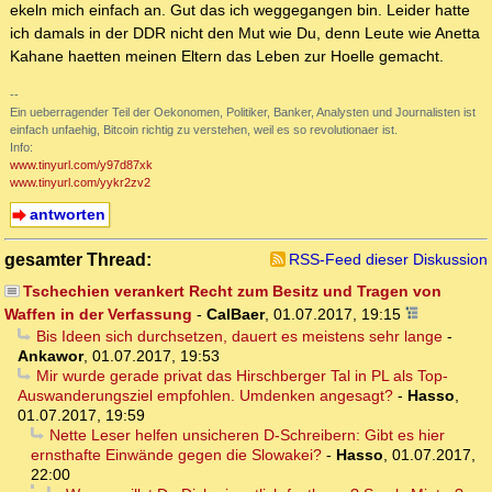
ekeln mich einfach an. Gut das ich weggegangen bin. Leider hatte
ich damals in der DDR nicht den Mut wie Du, denn Leute wie Anetta
Kahane haetten meinen Eltern das Leben zur Hoelle gemacht.
--
Ein ueberragender Teil der Oekonomen, Politiker, Banker, Analysten und Journalisten ist
einfach unfaehig, Bitcoin richtig zu verstehen, weil es so revolutionaer ist.
Info:
www.tinyurl.com/y97d87xk
www.tinyurl.com/yykr2zv2
antworten
gesamter Thread:
RSS-Feed dieser Diskussion
Tschechien verankert Recht zum Besitz und Tragen von
Waffen in der Verfassung
-
CalBaer
,
01.07.2017, 19:15
Bis Ideen sich durchsetzen, dauert es meistens sehr lange
-
Ankawor
,
01.07.2017, 19:53
Mir wurde gerade privat das Hirschberger Tal in PL als Top-
Auswanderungsziel empfohlen. Umdenken angesagt?
-
Hasso
,
01.07.2017, 19:59
Nette Leser helfen unsicheren D-Schreibern: Gibt es hier
ernsthafte Einwände gegen die Slowakei?
-
Hasso
,
01.07.2017,
22:00