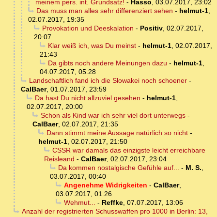
meinem pers. int. Grundsatz!
-
Hasso
,
03.07.2017, 23:02
Das muss man alles sehr differenziert sehen
-
helmut-1
,
02.07.2017, 19:35
Provokation und Deeskalation
-
Positiv
,
02.07.2017,
20:07
Klar weiß ich, was Du meinst
-
helmut-1
,
02.07.2017,
21:43
Da gibts noch andere Meinungen dazu
-
helmut-1
,
04.07.2017, 05:28
Landschaftlich fand ich die Slowakei noch schoener
-
CalBaer
,
01.07.2017, 23:59
Da hast Du nicht allzuviel gesehen
-
helmut-1
,
02.07.2017, 20:00
Schon als Kind war ich sehr viel dort unterwegs
-
CalBaer
,
02.07.2017, 21:35
Dann stimmt meine Aussage natürlich so nicht
-
helmut-1
,
02.07.2017, 21:50
CSSR war damals das einzigste leicht erreichbare
Reisleand
-
CalBaer
,
02.07.2017, 23:04
Da kommen nostalgische Gefühle auf...
-
M. S.
,
03.07.2017, 00:40
Angenehme Widrigkeiten
-
CalBaer
,
03.07.2017, 01:26
Wehmut...
-
Reffke
,
07.07.2017, 13:06
Anzahl der registrierten Schusswaffen pro 1000 in Berlin: 13,