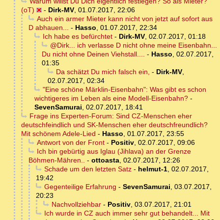
Warum willst Du Dich eigentlich festlegen? So als Mieter?
(oT)
-
Dirk-MV
,
01.07.2017, 22:06
Auch ein armer Mieter kann nicht von jetzt auf sofort aus
D abhauen...
-
Hasso
,
01.07.2017, 22:34
Ich habe es befürchtet
-
Dirk-MV
,
02.07.2017, 01:18
@Dirk... ich verlasse D nicht ohne meine Eisenbahn...
Du nicht ohne Deinen Viehstall....
-
Hasso
,
02.07.2017,
01:35
Da schätzt Du mich falsch ein,
-
Dirk-MV
,
02.07.2017, 02:34
"Eine schöne Märklin-Eisenbahn": Was gibt es schon
wichtigeres im Leben als eine Modell-Eisenbahn?
-
SevenSamurai
,
02.07.2017, 18:41
Frage ins Experten-Forum: Sind CZ-Menschen eher
deutschfeindlich und SK-Menschen eher deutschfreundlich?
Mit schönem Adele-Lied
-
Hasso
,
01.07.2017, 23:55
Antwort von der Front
-
Positiv
,
02.07.2017, 09:06
Ich bin gebürtig aus Iglau (Jihlava) an der Grenze
Böhmen-Mähren..
-
ottoasta
,
02.07.2017, 12:26
Schade um den letzten Satz
-
helmut-1
,
02.07.2017,
19:42
Gegenteilige Erfahrung
-
SevenSamurai
,
03.07.2017,
20:23
Nachvollziehbar
-
Positiv
,
03.07.2017, 21:01
Ich wurde in CZ auch immer sehr gut behandelt... Mit