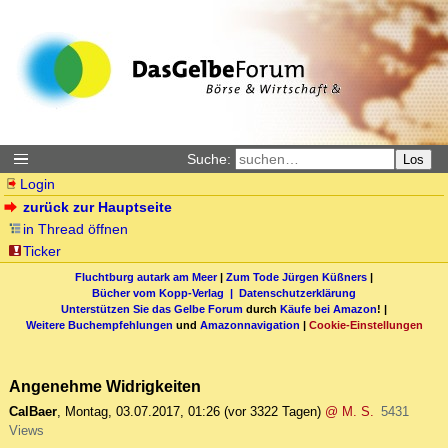
Suche:
Los
Login
zurück zur Hauptseite
in Thread öffnen
Ticker
Fluchtburg autark am Meer
|
Zum Tode Jürgen Küßners
|
Bücher vom Kopp-Verlag |
Datenschutzerklärung
Unterstützen Sie das Gelbe Forum
durch
Käufe bei Amazon
! |
Weitere Buchempfehlungen
und
Amazonnavigation
|
Cookie-Einstellungen
Angenehme Widrigkeiten
CalBaer
,
Montag, 03.07.2017, 01:26
(vor 3322 Tagen)
@ M. S.
5431
Views