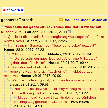
antworten
gesamter Thread:
RSS-Feed dieser Diskussion
Was sollte der ganze Zirkus? Trump und Merkel wieder auf
Kuschelkurs
-
CalBaer
,
28.01.2017, 22:11
Quelle ist die aktuelle Bundesregierung=Aussagekraft auf Fake
News Niveau
-
Albert
,
28.01.2017, 22:25
Hat Trump im Gespräch den "Josef-Joffe-Joker" gezückt?
-
Hasso
,
28.01.2017, 22:28
Milliardäre unter sich
-
D-Marker
,
29.01.2017, 00:34
Die Selbsthilfegruppe "Deutsche Anonyme Milliardäre"
gehört doch "ins Heim"
-
Hasso
,
29.01.2017, 00:44
Und wieder mal ist alles klar...
-
manni meier
,
28.01.2017, 23:56
Trump und Putin sind sich "auch einig"... meldet gerade
mmnews
-
Hasso
,
29.01.2017, 00:00
Wenn sich alle einig sind, zahlt mindestens einer drauf
-
nereus
,
29.01.2017, 09:51
Nebenbei schließt Appeaser May Vertrag mit der Türkei ab.
Und die Kurve jubelt.
-
Prikopa
,
29.01.2017, 13:22
Mit dem dipl. Forstwirt hast du deinen persönlichen
Running Gag gefunden. Gratuliere!
-
FOX-NEWS
,
29.01.2017, 14:53