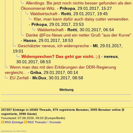
Allerdings. Bis jetzt noch nichts besser gefunden als den
Ökonomierat-Witz.
-
Prikopa
,
29.01.2017, 15:27
Waldwirtschaft
-
Rotti
,
29.01.2017, 19:45
Klar, man kann dafür auch daisy cutter verwenden.
-
Prikopa
,
29.01.2017, 23:53
Waldwrtschaft
-
Rotti
,
30.01.2017, 06:54
Danke @Fox-News und ein netter Gruß "aus der Kurve"
-
Hasso
,
29.01.2017, 18:53
Geschätzter nereus, ich widerspreche
-
MI
,
29.01.2017,
19:01
Widersprechen? Das geht gar nicht. ;-)
-
nereus
,
30.01.2017, 08:53
Wenn man das mit den Erklärungen der DDR-Regierung
vergleicht...
-
Griba
,
29.01.2017, 00:14
EU Zerfall
-
Mr.Dux
,
30.01.2017, 08:58
Werbung
257357 Einträge in 18360 Threads, 975 registrierte Benutzer, 3595 Benutzer online (5
registrierte, 3590 Gäste)
Forumszeit: 07.08.2026, 09:03 (Europe/Berlin)
RSS Einträge
RSS Threads
Kontakt
powered by my little forum