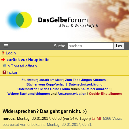
Suche:
Los
Login
zurück zur Hauptseite
in Thread öffnen
Ticker
Fluchtburg autark am Meer
|
Zum Tode Jürgen Küßners
|
Bücher vom Kopp-Verlag |
Datenschutzerklärung
Unterstützen Sie das Gelbe Forum
durch
Käufe bei Amazon
! |
Weitere Buchempfehlungen
und
Amazonnavigation
|
Cookie-Einstellungen
Widersprechen? Das geht gar nicht. ;-)
nereus
,
Montag, 30.01.2017, 08:53
(vor 3476 Tagen)
@ MI
5366 Views
bearbeitet von unbekannt, Montag, 30.01.2017, 09:21