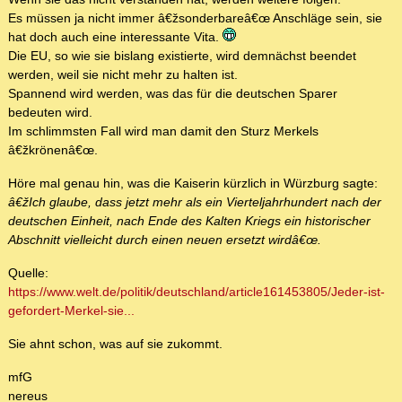
Es müssen ja nicht immer â€žsonderbareâ€œ Anschläge sein, sie
hat doch auch eine interessante Vita.
Die EU, so wie sie bislang existierte, wird demnächst beendet
werden, weil sie nicht mehr zu halten ist.
Spannend wird werden, was das für die deutschen Sparer
bedeuten wird.
Im schlimmsten Fall wird man damit den Sturz Merkels
â€žkrönenâ€œ.
Höre mal genau hin, was die Kaiserin kürzlich in Würzburg sagte:
â€žIch glaube, dass jetzt mehr als ein Vierteljahrhundert nach der
deutschen Einheit, nach Ende des Kalten Kriegs ein historischer
Abschnitt vielleicht durch einen neuen ersetzt wirdâ€œ.
Quelle:
https://www.welt.de/politik/deutschland/article161453805/Jeder-ist-
gefordert-Merkel-sie...
Sie ahnt schon, was auf sie zukommt.
mfG
nereus