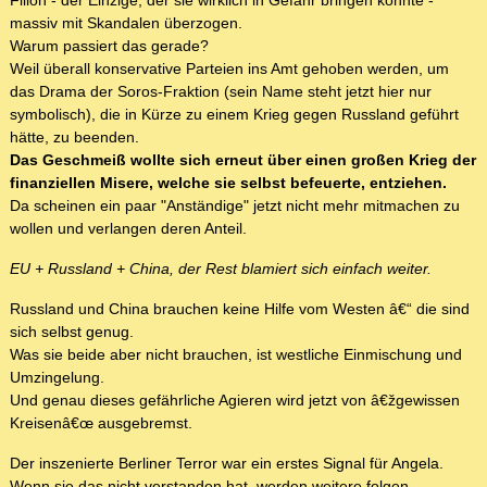
Fillon - der Einzige, der sie wirklich in Gefahr bringen könnte -
massiv mit Skandalen überzogen.
Warum passiert das gerade?
Weil überall konservative Parteien ins Amt gehoben werden, um
das Drama der Soros-Fraktion (sein Name steht jetzt hier nur
symbolisch), die in Kürze zu einem Krieg gegen Russland geführt
hätte, zu beenden.
Das Geschmeiß wollte sich erneut über einen großen Krieg der
finanziellen Misere, welche sie selbst befeuerte, entziehen.
Da scheinen ein paar "Anständige" jetzt nicht mehr mitmachen zu
wollen und verlangen deren Anteil.
EU + Russland + China, der Rest blamiert sich einfach weiter.
Russland und China brauchen keine Hilfe vom Westen â€“ die sind
sich selbst genug.
Was sie beide aber nicht brauchen, ist westliche Einmischung und
Umzingelung.
Und genau dieses gefährliche Agieren wird jetzt von â€žgewissen
Kreisenâ€œ ausgebremst.
Der inszenierte Berliner Terror war ein erstes Signal für Angela.
Wenn sie das nicht verstanden hat, werden weitere folgen.