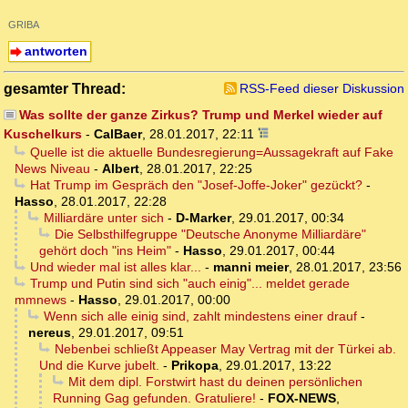
GRIBA
antworten
gesamter Thread:
RSS-Feed dieser Diskussion
Was sollte der ganze Zirkus? Trump und Merkel wieder auf
Kuschelkurs
-
CalBaer
,
28.01.2017, 22:11
Quelle ist die aktuelle Bundesregierung=Aussagekraft auf Fake
News Niveau
-
Albert
,
28.01.2017, 22:25
Hat Trump im Gespräch den "Josef-Joffe-Joker" gezückt?
-
Hasso
,
28.01.2017, 22:28
Milliardäre unter sich
-
D-Marker
,
29.01.2017, 00:34
Die Selbsthilfegruppe "Deutsche Anonyme Milliardäre"
gehört doch "ins Heim"
-
Hasso
,
29.01.2017, 00:44
Und wieder mal ist alles klar...
-
manni meier
,
28.01.2017, 23:56
Trump und Putin sind sich "auch einig"... meldet gerade
mmnews
-
Hasso
,
29.01.2017, 00:00
Wenn sich alle einig sind, zahlt mindestens einer drauf
-
nereus
,
29.01.2017, 09:51
Nebenbei schließt Appeaser May Vertrag mit der Türkei ab.
Und die Kurve jubelt.
-
Prikopa
,
29.01.2017, 13:22
Mit dem dipl. Forstwirt hast du deinen persönlichen
Running Gag gefunden. Gratuliere!
-
FOX-NEWS
,