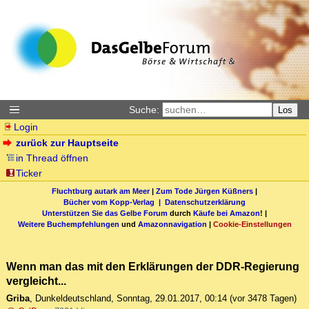
Suche:
Los
Login
zurück zur Hauptseite
in Thread öffnen
Ticker
Fluchtburg autark am Meer
|
Zum Tode Jürgen Küßners
|
Bücher vom Kopp-Verlag |
Datenschutzerklärung
Unterstützen Sie das Gelbe Forum
durch
Käufe bei Amazon
! |
Weitere Buchempfehlungen
und
Amazonnavigation
|
Cookie-Einstellungen
Wenn man das mit den Erklärungen der DDR-Regierung
vergleicht...
Griba
,
Dunkeldeutschland
,
Sonntag, 29.01.2017, 00:14
(vor 3478 Tagen)