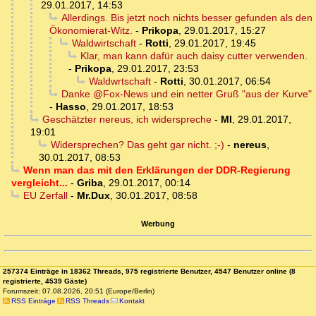
29.01.2017, 14:53
Allerdings. Bis jetzt noch nichts besser gefunden als den
Ökonomierat-Witz.
-
Prikopa
,
29.01.2017, 15:27
Waldwirtschaft
-
Rotti
,
29.01.2017, 19:45
Klar, man kann dafür auch daisy cutter verwenden.
-
Prikopa
,
29.01.2017, 23:53
Waldwrtschaft
-
Rotti
,
30.01.2017, 06:54
Danke @Fox-News und ein netter Gruß "aus der Kurve"
-
Hasso
,
29.01.2017, 18:53
Geschätzter nereus, ich widerspreche
-
MI
,
29.01.2017,
19:01
Widersprechen? Das geht gar nicht. ;-)
-
nereus
,
30.01.2017, 08:53
Wenn man das mit den Erklärungen der DDR-Regierung
vergleicht...
-
Griba
,
29.01.2017, 00:14
EU Zerfall
-
Mr.Dux
,
30.01.2017, 08:58
Werbung
257374 Einträge in 18362 Threads, 975 registrierte Benutzer, 4547 Benutzer online (8
registrierte, 4539 Gäste)
Forumszeit: 07.08.2026, 20:51 (Europe/Berlin)
RSS Einträge
RSS Threads
Kontakt