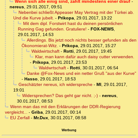
Wenn sich alle einig sind, zahlt mindestens einer drauf
-
nereus
,
29.01.2017, 09:51
Nebenbei schließt Appeaser May Vertrag mit der Türkei ab.
Und die Kurve jubelt.
-
Prikopa
,
29.01.2017, 13:22
Mit dem dipl. Forstwirt hast du deinen persönlichen
Running Gag gefunden. Gratuliere!
-
FOX-NEWS
,
29.01.2017, 14:53
Allerdings. Bis jetzt noch nichts besser gefunden als den
Ökonomierat-Witz.
-
Prikopa
,
29.01.2017, 15:27
Waldwirtschaft
-
Rotti
,
29.01.2017, 19:45
Klar, man kann dafür auch daisy cutter verwenden.
-
Prikopa
,
29.01.2017, 23:53
Waldwrtschaft
-
Rotti
,
30.01.2017, 06:54
Danke @Fox-News und ein netter Gruß "aus der Kurve"
-
Hasso
,
29.01.2017, 18:53
Geschätzter nereus, ich widerspreche
-
MI
,
29.01.2017,
19:01
Widersprechen? Das geht gar nicht. ;-)
-
nereus
,
30.01.2017, 08:53
Wenn man das mit den Erklärungen der DDR-Regierung
vergleicht...
-
Griba
,
29.01.2017, 00:14
EU Zerfall
-
Mr.Dux
,
30.01.2017, 08:58
Werbung