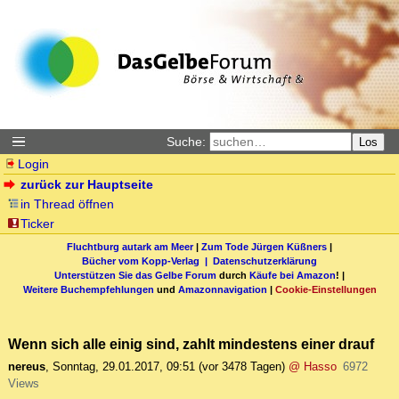
Suche:
Los
Login
zurück zur Hauptseite
in Thread öffnen
Ticker
Fluchtburg autark am Meer
|
Zum Tode Jürgen Küßners
|
Bücher vom Kopp-Verlag |
Datenschutzerklärung
Unterstützen Sie das Gelbe Forum
durch
Käufe bei Amazon
! |
Weitere Buchempfehlungen
und
Amazonnavigation
|
Cookie-Einstellungen
Wenn sich alle einig sind, zahlt mindestens einer drauf
nereus
,
Sonntag, 29.01.2017, 09:51
(vor 3478 Tagen)
@ Hasso
6972
Views