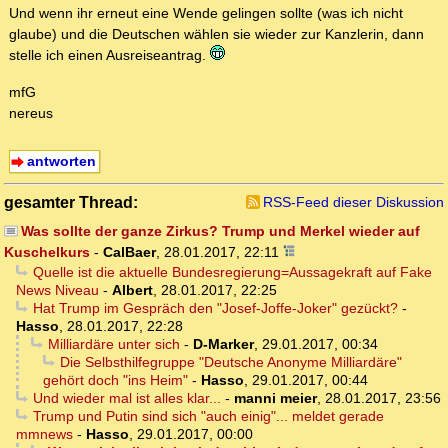
Und wenn ihr erneut eine Wende gelingen sollte (was ich nicht
glaube) und die Deutschen wählen sie wieder zur Kanzlerin, dann
stelle ich einen Ausreiseantrag.
mfG
nereus
antworten
gesamter Thread:
RSS-Feed dieser Diskussion
Was sollte der ganze Zirkus? Trump und Merkel wieder auf
Kuschelkurs
-
CalBaer
,
28.01.2017, 22:11
Quelle ist die aktuelle Bundesregierung=Aussagekraft auf Fake
News Niveau
-
Albert
,
28.01.2017, 22:25
Hat Trump im Gespräch den "Josef-Joffe-Joker" gezückt?
-
Hasso
,
28.01.2017, 22:28
Milliardäre unter sich
-
D-Marker
,
29.01.2017, 00:34
Die Selbsthilfegruppe "Deutsche Anonyme Milliardäre"
gehört doch "ins Heim"
-
Hasso
,
29.01.2017, 00:44
Und wieder mal ist alles klar...
-
manni meier
,
28.01.2017, 23:56
Trump und Putin sind sich "auch einig"... meldet gerade
mmnews
-
Hasso
,
29.01.2017, 00:00