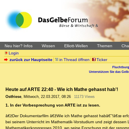
Neu hier? Infos
Wissen
Elliott-Wellen
Themen
Char
Login
zurück zur Hauptseite
in Thread öffnen
Ticker
Fluchtburg
Unterstützen Sie das Gel
Heute auf ARTE 22:40 - Wie ich Mathe gehasst hab'!
Ostfriese
,
Mittwoch, 22.03.2017, 08:26
11173 Views
1. In der Vorbesprechung von ARTE ist zu lesen.
â€žDer Dokumentarfilm â€žWie ich Mathe gehasst habâ€˜!â€œ erfors
bei seinem Unterricht im Mathematik-Vorstudium und zeigt dessen 
Mathematikerkongresses 2010, wo seine Forschung mit der renommier