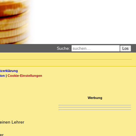
Suche:
Los
zerklärung
ion
|
Cookie-Einstellungen
Werbung
 einen Lehrer
n
er