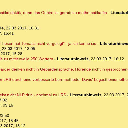
matikdidaktik, denn das Gehirn ist geradezu mathematikaffin
-
Literatu
de
,
22.03.2017, 16:31
7, 16:41
hesen hat Tomatis nicht vorgelegt" - ja ich kenne sie
-
Literaturhinwe
,
23.03.2017, 13:05
.2017, 15:28
s zu mittlerweile 250 Wörtern
-
Literaturhinweis
,
23.03.2017, 16:12
ebärder denken nicht in Gebärdensprache, Hörende nicht in gesprochen
 LRS durch eine verbesserte Lernmethode- Davis' Legastheniemetho
 meist nicht NLP drin - nochmal zu LRS
-
Literaturhinweis
,
22.03.2017, 
7:02
, 09:16
23:50
017, 15:45
03.2017, 18:12