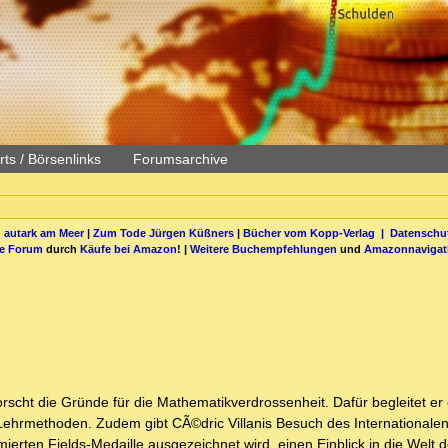
ts / Börsenlinks
Forumsarchive
 autark am Meer
|
Zum Tode Jürgen Küßners
|
Bücher vom Kopp-Verlag |
Datenschut
be Forum
durch
Käufe bei Amazon
! |
Weitere Buchempfehlungen
und
Amazonnavigat
cht die Gründe für die Mathematikverdrossenheit. Dafür begleitet er
Lehrmethoden. Zudem gibt CÃ©dric Villanis Besuch des Internationale
ten Fields-Medaille ausgezeichnet wird, einen Einblick in die Welt d