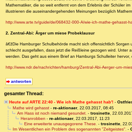
Mathematiker, die so weit entfernt von dem Erlebnis der Schüler im
illustrieren die auseinandergehenden Meinungen bezüglich Mathem
http://www.arte.tv/guide/de/068432-000-A/wie-ich-mathe-gehasst-h
2. Zentral-Abi: Ärger um miese Probeklausur
â€žDie Hamburger Schulbehörde macht sich offensichtlich Sorgen um
schlecht ausgefallen, dass jetzt die Reißleine gezogen wird. Unter
werden. Das geht aus einem Brief an Hamburgs Schulleiter hervor
http://www.ndr.de/nachrichten/hamburg/Zentral-Abi-Aerger-um-miese
antworten
gesamter Thread:
Heute auf ARTE 22:40 - Wie ich Mathe gehasst hab'!
-
Ostfrie
Mathe wird gehasst
-
re-aktionaer
,
22.03.2017, 08:45
Am Hass ist noch niemand gesundet.
-
trosinette
,
22.03.201
Heranrobben
-
re-aktionaer
,
22.03.2017, 11:23
Eine erweiterte unausgegorene These.
-
trosinette
,
22.0
Im Wesentlichen ein Problem des sogenannten "Zeitgeistes".
-