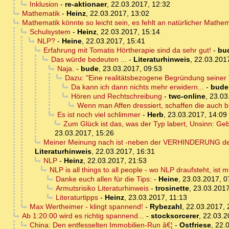
Inklusion
-
re-aktionaer
,
22.03.2017, 12:32
Mathematik
-
Heinz
,
22.03.2017, 13:02
Mathematik könnte so leicht sein, es fehlt an natürlicher Mathe
Schulsystem
-
Heinz
,
22.03.2017, 15:14
NLP?
-
Heine
,
22.03.2017, 15:41
Erfahrung mit Tomatis Hörtherapie sind da sehr gut!
-
bu
Das würde bedeuten ...
-
Literaturhinweis
,
22.03.201
Naja.
-
bude
,
23.03.2017, 09:53
Dazu: "Eine realitätsbezogene Begründung seiner T
Da kann ich dann nichts mehr erwidern...
-
bude
Hören und Rechtschreibung
-
twc-online
,
23.03
Wenn man Affen dressiert, schaffen die auch bi
Es ist noch viel schlimmer
-
Herb
,
23.03.2017, 14:09
Zum Glück ist das, was der Typ labert, Unsinn: G
23.03.2017, 15:26
Meiner Meinung nach ist -neben der VERHINDERUNG der
Literaturhinweis
,
22.03.2017, 16:31
NLP
-
Heinz
,
22.03.2017, 21:53
NLP is all things to all people - wo NLP draufsteht, ist
Danke euch allen für die Tips:
-
Heine
,
23.03.2017, 0
Armutsrisiko Literaturhinweis
-
trosinette
,
23.03.2017
Literaturtipps
-
Heinz
,
23.03.2017, 11:13
Max Wertheimer - klingt spannend!
-
Rybezahl
,
22.03.2017, 
Ab 1:20:00 wird es richtig spannend...
-
stocksorcerer
,
22.03.2
China: Den entfesselten Immobilien-Run â€¦
-
Ostfriese
,
22.