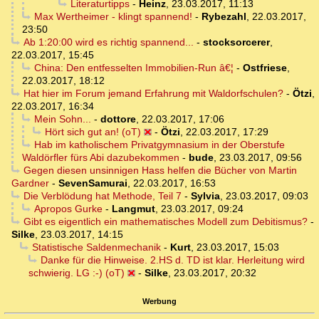
Literaturtipps
-
Heinz
,
23.03.2017, 11:13
Max Wertheimer - klingt spannend!
-
Rybezahl
,
22.03.2017,
23:50
Ab 1:20:00 wird es richtig spannend...
-
stocksorcerer
,
22.03.2017, 15:45
China: Den entfesselten Immobilien-Run â€¦
-
Ostfriese
,
22.03.2017, 18:12
Hat hier im Forum jemand Erfahrung mit Waldorfschulen?
-
Ötzi
,
22.03.2017, 16:34
Mein Sohn...
-
dottore
,
22.03.2017, 17:06
Hört sich gut an! (oT)
-
Ötzi
,
22.03.2017, 17:29
Hab im katholischem Privatgymnasium in der Oberstufe
Waldörfler fürs Abi dazubekommen
-
bude
,
23.03.2017, 09:56
Gegen diesen unsinnigen Hass helfen die Bücher von Martin
Gardner
-
SevenSamurai
,
22.03.2017, 16:53
Die Verblödung hat Methode, Teil 7
-
Sylvia
,
23.03.2017, 09:03
Apropos Gurke
-
Langmut
,
23.03.2017, 09:24
Gibt es eigentlich ein mathematisches Modell zum Debitismus?
-
Silke
,
23.03.2017, 14:15
Statistische Saldenmechanik
-
Kurt
,
23.03.2017, 15:03
Danke für die Hinweise. 2.HS d. TD ist klar. Herleitung wird
schwierig. LG :-) (oT)
-
Silke
,
23.03.2017, 20:32
Werbung