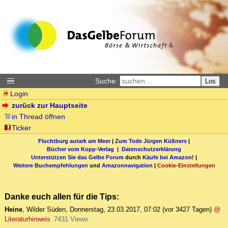
Suche:
Los
Login
zurück zur Hauptseite
in Thread öffnen
Ticker
Fluchtburg autark am Meer
|
Zum Tode Jürgen Küßners
|
Bücher vom Kopp-Verlag |
Datenschutzerklärung
Unterstützen Sie das Gelbe Forum
durch
Käufe bei Amazon
! |
Weitere Buchempfehlungen
und
Amazonnavigation
|
Cookie-Einstellungen
Danke euch allen für die Tips:
Heine
,
Wilder Süden
,
Donnerstag, 23.03.2017, 07:02
(vor 3427 Tagen)
@
Literaturhinweis
7431 Views