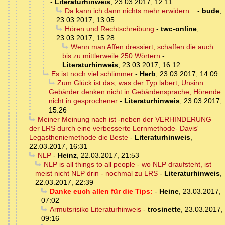
-
Literaturhinweis
,
23.03.2017, 12:11
Da kann ich dann nichts mehr erwidern...
-
bude
,
23.03.2017, 13:05
Hören und Rechtschreibung
-
twc-online
,
23.03.2017, 15:28
Wenn man Affen dressiert, schaffen die auch
bis zu mittlerweile 250 Wörtern
-
Literaturhinweis
,
23.03.2017, 16:12
Es ist noch viel schlimmer
-
Herb
,
23.03.2017, 14:09
Zum Glück ist das, was der Typ labert, Unsinn:
Gebärder denken nicht in Gebärdensprache, Hörende
nicht in gesprochener
-
Literaturhinweis
,
23.03.2017,
15:26
Meiner Meinung nach ist -neben der VERHINDERUNG
der LRS durch eine verbesserte Lernmethode- Davis'
Legastheniemethode die Beste
-
Literaturhinweis
,
22.03.2017, 16:31
NLP
-
Heinz
,
22.03.2017, 21:53
NLP is all things to all people - wo NLP draufsteht, ist
meist nicht NLP drin - nochmal zu LRS
-
Literaturhinweis
,
22.03.2017, 22:39
Danke euch allen für die Tips:
-
Heine
,
23.03.2017,
07:02
Armutsrisiko Literaturhinweis
-
trosinette
,
23.03.2017,
09:16