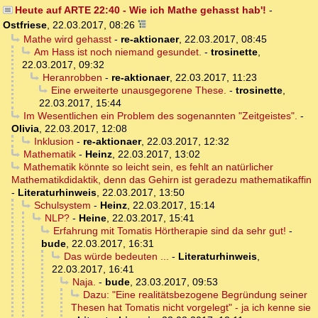
Heute auf ARTE 22:40 - Wie ich Mathe gehasst hab'!
-
Ostfriese
,
22.03.2017, 08:26
Mathe wird gehasst
-
re-aktionaer
,
22.03.2017, 08:45
Am Hass ist noch niemand gesundet.
-
trosinette
,
22.03.2017, 09:32
Heranrobben
-
re-aktionaer
,
22.03.2017, 11:23
Eine erweiterte unausgegorene These.
-
trosinette
,
22.03.2017, 15:44
Im Wesentlichen ein Problem des sogenannten "Zeitgeistes".
-
Olivia
,
22.03.2017, 12:08
Inklusion
-
re-aktionaer
,
22.03.2017, 12:32
Mathematik
-
Heinz
,
22.03.2017, 13:02
Mathematik könnte so leicht sein, es fehlt an natürlicher
Mathematikdidaktik, denn das Gehirn ist geradezu mathematikaffin
-
Literaturhinweis
,
22.03.2017, 13:50
Schulsystem
-
Heinz
,
22.03.2017, 15:14
NLP?
-
Heine
,
22.03.2017, 15:41
Erfahrung mit Tomatis Hörtherapie sind da sehr gut!
-
bude
,
22.03.2017, 16:31
Das würde bedeuten ...
-
Literaturhinweis
,
22.03.2017, 16:41
Naja.
-
bude
,
23.03.2017, 09:53
Dazu: "Eine realitätsbezogene Begründung seiner
Thesen hat Tomatis nicht vorgelegt" - ja ich kenne sie