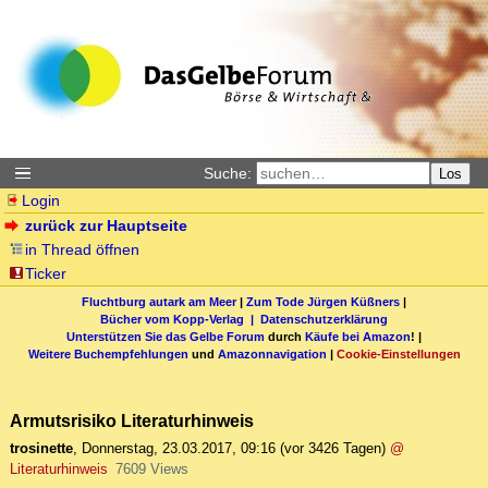
Suche:
Los
Login
zurück zur Hauptseite
in Thread öffnen
Ticker
Fluchtburg autark am Meer
|
Zum Tode Jürgen Küßners
|
Bücher vom Kopp-Verlag |
Datenschutzerklärung
Unterstützen Sie das Gelbe Forum
durch
Käufe bei Amazon
! |
Weitere Buchempfehlungen
und
Amazonnavigation
|
Cookie-Einstellungen
Armutsrisiko Literaturhinweis
trosinette
,
Donnerstag, 23.03.2017, 09:16
(vor 3426 Tagen)
@
Literaturhinweis
7609 Views