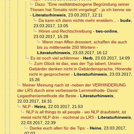
Dazu: "Eine realitätsbezogene Begründung seiner
Thesen hat Tomatis nicht vorgelegt" - ja ich kenne sie
-
Literaturhinweis
,
23.03.2017, 12:11
Da kann ich dann nichts mehr erwidern...
-
bude
,
23.03.2017, 13:05
Hören und Rechtschreibung
-
twc-online
,
23.03.2017, 15:28
Wenn man Affen dressiert, schaffen die auch
bis zu mittlerweile 250 Wörtern
-
Literaturhinweis
,
23.03.2017, 16:12
Es ist noch viel schlimmer
-
Herb
,
23.03.2017, 14:09
Zum Glück ist das, was der Typ labert, Unsinn:
Gebärder denken nicht in Gebärdensprache, Hörende
nicht in gesprochener
-
Literaturhinweis
,
23.03.2017,
15:26
Meiner Meinung nach ist -neben der VERHINDERUNG
der LRS durch eine verbesserte Lernmethode- Davis'
Legastheniemethode die Beste
-
Literaturhinweis
,
22.03.2017, 16:31
NLP
-
Heinz
,
22.03.2017, 21:53
NLP is all things to all people - wo NLP draufsteht, ist
meist nicht NLP drin - nochmal zu LRS
-
Literaturhinweis
,
22.03.2017, 22:39
Danke euch allen für die Tips:
-
Heine
,
23.03.2017,
07:02