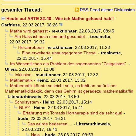
gesamter Thread:
RSS-Feed dieser Diskussion
Heute auf ARTE 22:40 - Wie ich Mathe gehasst hab'!
-
Ostfriese
,
22.03.2017, 08:26
Mathe wird gehasst
-
re-aktionaer
,
22.03.2017, 08:45
Am Hass ist noch niemand gesundet.
-
trosinette
,
22.03.2017, 09:32
Heranrobben
-
re-aktionaer
,
22.03.2017, 11:23
Eine erweiterte unausgegorene These.
-
trosinette
,
22.03.2017, 15:44
Im Wesentlichen ein Problem des sogenannten "Zeitgeistes".
-
Olivia
,
22.03.2017, 12:08
Inklusion
-
re-aktionaer
,
22.03.2017, 12:32
Mathematik
-
Heinz
,
22.03.2017, 13:02
Mathematik könnte so leicht sein, es fehlt an natürlicher
Mathematikdidaktik, denn das Gehirn ist geradezu mathematikaffin
-
Literaturhinweis
,
22.03.2017, 13:50
Schulsystem
-
Heinz
,
22.03.2017, 15:14
NLP?
-
Heine
,
22.03.2017, 15:41
Erfahrung mit Tomatis Hörtherapie sind da sehr gut!
-
bude
,
22.03.2017, 16:31
Das würde bedeuten ...
-
Literaturhinweis
,
22.03.2017, 16:41
Naja.
-
bude
,
23.03.2017, 09:53