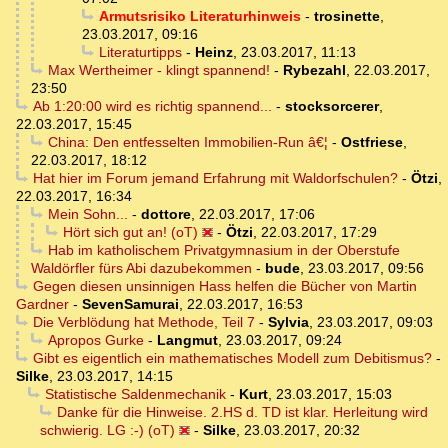
Armutsrisiko Literaturhinweis
-
trosinette
,
23.03.2017, 09:16
Literaturtipps
-
Heinz
,
23.03.2017, 11:13
Max Wertheimer - klingt spannend!
-
Rybezahl
,
22.03.2017,
23:50
Ab 1:20:00 wird es richtig spannend...
-
stocksorcerer
,
22.03.2017, 15:45
China: Den entfesselten Immobilien-Run â€¦
-
Ostfriese
,
22.03.2017, 18:12
Hat hier im Forum jemand Erfahrung mit Waldorfschulen?
-
Ötzi
,
22.03.2017, 16:34
Mein Sohn...
-
dottore
,
22.03.2017, 17:06
Hört sich gut an! (oT)
-
Ötzi
,
22.03.2017, 17:29
Hab im katholischem Privatgymnasium in der Oberstufe
Waldörfler fürs Abi dazubekommen
-
bude
,
23.03.2017, 09:56
Gegen diesen unsinnigen Hass helfen die Bücher von Martin
Gardner
-
SevenSamurai
,
22.03.2017, 16:53
Die Verblödung hat Methode, Teil 7
-
Sylvia
,
23.03.2017, 09:03
Apropos Gurke
-
Langmut
,
23.03.2017, 09:24
Gibt es eigentlich ein mathematisches Modell zum Debitismus?
-
Silke
,
23.03.2017, 14:15
Statistische Saldenmechanik
-
Kurt
,
23.03.2017, 15:03
Danke für die Hinweise. 2.HS d. TD ist klar. Herleitung wird
schwierig. LG :-) (oT)
-
Silke
,
23.03.2017, 20:32