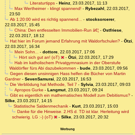
Literaturtipps
-
Heinz
,
23.03.2017, 11:13
Max Wertheimer - klingt spannend!
-
Rybezahl
,
22.03.2017,
23:50
Ab 1:20:00 wird es richtig spannend...
-
stocksorcerer
,
22.03.2017, 15:45
China: Den entfesselten Immobilien-Run â€¦
-
Ostfriese
,
22.03.2017, 18:12
Hat hier im Forum jemand Erfahrung mit Waldorfschulen?
-
Ötzi
,
22.03.2017, 16:34
Mein Sohn...
-
dottore
,
22.03.2017, 17:06
Hört sich gut an! (oT)
-
Ötzi
,
22.03.2017, 17:29
Hab im katholischem Privatgymnasium in der Oberstufe
Waldörfler fürs Abi dazubekommen
-
bude
,
23.03.2017, 09:56
Gegen diesen unsinnigen Hass helfen die Bücher von Martin
Gardner
-
SevenSamurai
,
22.03.2017, 16:53
Die Verblödung hat Methode, Teil 7
-
Sylvia
,
23.03.2017, 09:03
Apropos Gurke
-
Langmut
,
23.03.2017, 09:24
Gibt es eigentlich ein mathematisches Modell zum Debitismus?
-
Silke
,
23.03.2017, 14:15
Statistische Saldenmechanik
-
Kurt
,
23.03.2017, 15:03
Danke für die Hinweise. 2.HS d. TD ist klar. Herleitung wird
schwierig. LG :-) (oT)
-
Silke
,
23.03.2017, 20:32
Werbung