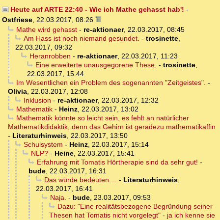
Heute auf ARTE 22:40 - Wie ich Mathe gehasst hab'!
-
Ostfriese
,
22.03.2017, 08:26
Mathe wird gehasst
-
re-aktionaer
,
22.03.2017, 08:45
Am Hass ist noch niemand gesundet.
-
trosinette
,
22.03.2017, 09:32
Heranrobben
-
re-aktionaer
,
22.03.2017, 11:23
Eine erweiterte unausgegorene These.
-
trosinette
,
22.03.2017, 15:44
Im Wesentlichen ein Problem des sogenannten "Zeitgeistes".
-
Olivia
,
22.03.2017, 12:08
Inklusion
-
re-aktionaer
,
22.03.2017, 12:32
Mathematik
-
Heinz
,
22.03.2017, 13:02
Mathematik könnte so leicht sein, es fehlt an natürlicher
Mathematikdidaktik, denn das Gehirn ist geradezu mathematikaffin
-
Literaturhinweis
,
22.03.2017, 13:50
Schulsystem
-
Heinz
,
22.03.2017, 15:14
NLP?
-
Heine
,
22.03.2017, 15:41
Erfahrung mit Tomatis Hörtherapie sind da sehr gut!
-
bude
,
22.03.2017, 16:31
Das würde bedeuten ...
-
Literaturhinweis
,
22.03.2017, 16:41
Naja.
-
bude
,
23.03.2017, 09:53
Dazu: "Eine realitätsbezogene Begründung seiner
Thesen hat Tomatis nicht vorgelegt" - ja ich kenne sie