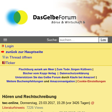
Suche:
Los
Login
zurück zur Hauptseite
in Thread öffnen
Ticker
Fluchtburg autark am Meer
|
Zum Tode Jürgen Küßners
|
Bücher vom Kopp-Verlag |
Datenschutzerklärung
Unterstützen Sie das Gelbe Forum
durch
Käufe bei Amazon
! |
Weitere Buchempfehlungen
und
Amazonnavigation
|
Cookie-Einstellungen
Hören und Rechtschreibung
twc-online
,
Donnerstag, 23.03.2017, 15:28
(vor 3426 Tagen)
@
Literaturhinweis
7226 Views