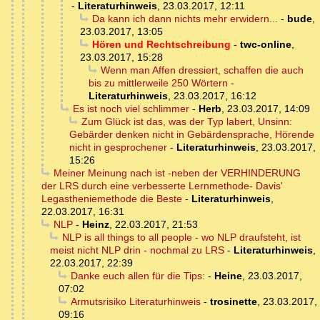
-
Literaturhinweis
,
23.03.2017, 12:11
Da kann ich dann nichts mehr erwidern...
-
bude
,
23.03.2017, 13:05
Hören und Rechtschreibung
-
twc-online
,
23.03.2017, 15:28
Wenn man Affen dressiert, schaffen die auch
bis zu mittlerweile 250 Wörtern
-
Literaturhinweis
,
23.03.2017, 16:12
Es ist noch viel schlimmer
-
Herb
,
23.03.2017, 14:09
Zum Glück ist das, was der Typ labert, Unsinn:
Gebärder denken nicht in Gebärdensprache, Hörende
nicht in gesprochener
-
Literaturhinweis
,
23.03.2017,
15:26
Meiner Meinung nach ist -neben der VERHINDERUNG
der LRS durch eine verbesserte Lernmethode- Davis'
Legastheniemethode die Beste
-
Literaturhinweis
,
22.03.2017, 16:31
NLP
-
Heinz
,
22.03.2017, 21:53
NLP is all things to all people - wo NLP draufsteht, ist
meist nicht NLP drin - nochmal zu LRS
-
Literaturhinweis
,
22.03.2017, 22:39
Danke euch allen für die Tips:
-
Heine
,
23.03.2017,
07:02
Armutsrisiko Literaturhinweis
-
trosinette
,
23.03.2017,
09:16