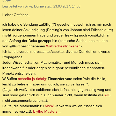
Views
bearbeitet von Silke, Donnerstag, 23.03.2017, 14:53
Lieber Ostfriese,
ich habe die Sendung zufällig (?) gesehen, obwohl ich es mir nach
lesen deiner Ankündigung (Posting's von Johann sind Pflichtlektüre)
nicht
vorgenommen habe und weder freiwillig noch vorsätzlich in
den Anfang der Doku gezappt bin (komische Sache, das mit den
von @Kurt beschriebenen
Wahrscheinlichkeiten
).
Ich fand diverse interessante Aspekte, diverse Denkfehler, diverse
Propaganda.
Jeder Wissenschaftler, Mathematiker und Mensch muss sich
irgendwann für oder gegen sein ganz persönliches Manhatten-
Projekt entscheiden.
W.Buffett
schreibt ja richtig
: Finanzderivate seien "wie die Hölle,
leicht zu betreten, aber unmöglich, sie zu verlassen".
(Ja,ja, ich weiß - die saldieren sich ja fast alle gegenseitig weg und
sind sooo gefährlich nun auch wieder nicht, wenn Institute wie
AIG
nicht zusammenbrechen...).
Leute, die Mathematik zu
MVW
verwerten wollen, finden sich
immer, so wie z.B.
Blythe Masters
...