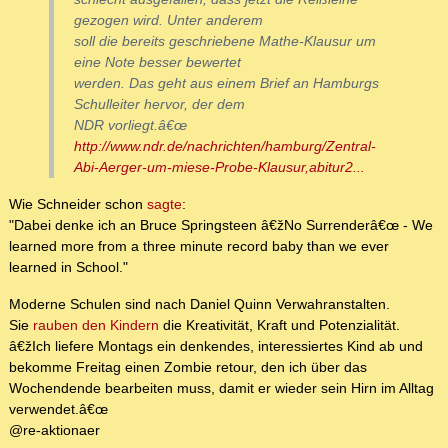
gezogen wird. Unter anderem
soll die bereits geschriebene Mathe-Klausur um
eine Note besser bewertet
werden. Das geht aus einem Brief an Hamburgs
Schulleiter hervor, der dem
NDR vorliegt.â€œ
http://www.ndr.de/nachrichten/hamburg/Zentral-
Abi-Aerger-um-miese-Probe-Klausur,abitur2...
Wie Schneider schon
sagte
:
"Dabei denke ich an Bruce Springsteen â€žNo Surrenderâ€œ - We
learned more from a three minute record baby than we ever
learned in School."
Moderne Schulen sind nach Daniel Quinn Verwahranstalten.
Sie
rauben den Kindern
die Kreativität, Kraft und Potenzialität.
â€žIch liefere Montags ein denkendes, interessiertes Kind ab und
bekomme Freitag einen Zombie retour, den ich über das
Wochendende bearbeiten muss, damit er wieder sein Hirn im Alltag
verwendet.â€œ
@re-aktionaer