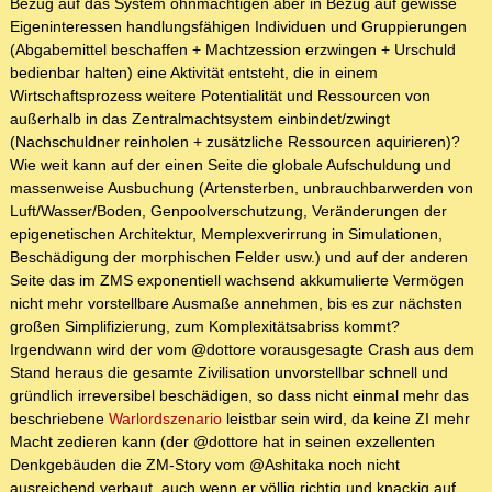
Bezug auf das System ohnmächtigen aber in Bezug auf gewisse
Eigeninteressen handlungsfähigen Individuen und Gruppierungen
(Abgabemittel beschaffen + Machtzession erzwingen + Urschuld
bedienbar halten) eine Aktivität entsteht, die in einem
Wirtschaftsprozess weitere Potentialität und Ressourcen von
außerhalb in das Zentralmachtsystem einbindet/zwingt
(Nachschuldner reinholen + zusätzliche Ressourcen aquirieren)?
Wie weit kann auf der einen Seite die globale Aufschuldung und
massenweise Ausbuchung (Artensterben, unbrauchbarwerden von
Luft/Wasser/Boden, Genpoolverschutzung, Veränderungen der
epigenetischen Architektur, Memplexverirrung in Simulationen,
Beschädigung der morphischen Felder usw.) und auf der anderen
Seite das im ZMS exponentiell wachsend akkumulierte Vermögen
nicht mehr vorstellbare Ausmaße annehmen, bis es zur nächsten
großen Simplifizierung, zum Komplexitätsabriss kommt?
Irgendwann wird der vom @dottore vorausgesagte Crash aus dem
Stand heraus die gesamte Zivilisation unvorstellbar schnell und
gründlich irreversibel beschädigen, so dass nicht einmal mehr das
beschriebene
Warlordszenario
leistbar sein wird, da keine ZI mehr
Macht zedieren kann (der @dottore hat in seinen exzellenten
Denkgebäuden die ZM-Story vom @Ashitaka noch nicht
ausreichend verbaut, auch wenn er völlig richtig und knackig auf