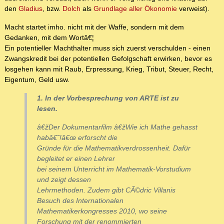
den
Gladius
, bzw.
Dolch
als
Grundlage aller Ökonomie
verweist).
Macht startet imho. nicht mit der Waffe, sondern mit dem
Gedanken, mit dem Wortâ€¦
Ein potentieller Machthalter muss sich zuerst verschulden - einen
Zwangskredit bei der potentiellen Gefolgschaft erwirken, bevor es
losgehen kann mit Raub, Erpressung, Krieg, Tribut, Steuer, Recht,
Eigentum, Geld usw.
1. In der Vorbesprechung von ARTE ist zu
lesen.
â€žDer Dokumentarfilm â€žWie ich Mathe gehasst
habâ€˜!â€œ erforscht die
Gründe für die Mathematikverdrossenheit. Dafür
begleitet er einen Lehrer
bei seinem Unterricht im Mathematik-Vorstudium
und zeigt dessen
Lehrmethoden. Zudem gibt CÃ©dric Villanis
Besuch des Internationalen
Mathematikerkongresses 2010, wo seine
Forschung mit der renommierten