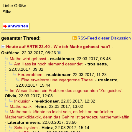
Liebe Grüße
Silke
antworten
gesamter Thread:
RSS-Feed dieser Diskussion
Heute auf ARTE 22:40 - Wie ich Mathe gehasst hab'!
-
Ostfriese
,
22.03.2017, 08:26
Mathe wird gehasst
-
re-aktionaer
,
22.03.2017, 08:45
Am Hass ist noch niemand gesundet.
-
trosinette
,
22.03.2017, 09:32
Heranrobben
-
re-aktionaer
,
22.03.2017, 11:23
Eine erweiterte unausgegorene These.
-
trosinette
,
22.03.2017, 15:44
Im Wesentlichen ein Problem des sogenannten "Zeitgeistes".
-
Olivia
,
22.03.2017, 12:08
Inklusion
-
re-aktionaer
,
22.03.2017, 12:32
Mathematik
-
Heinz
,
22.03.2017, 13:02
Mathematik könnte so leicht sein, es fehlt an natürlicher
Mathematikdidaktik, denn das Gehirn ist geradezu mathematikaffin
-
Literaturhinweis
,
22.03.2017, 13:50
Schulsystem
-
Heinz
,
22.03.2017, 15:14