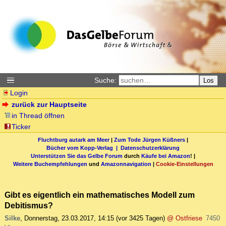
Suche:
Los
Login
zurück zur Hauptseite
in Thread öffnen
Ticker
Fluchtburg autark am Meer
|
Zum Tode Jürgen Küßners
|
Bücher vom Kopp-Verlag |
Datenschutzerklärung
Unterstützen Sie das Gelbe Forum
durch
Käufe bei Amazon
! |
Weitere Buchempfehlungen
und
Amazonnavigation
|
Cookie-Einstellungen
Gibt es eigentlich ein mathematisches Modell zum
Debitismus?
Silke
,
Donnerstag, 23.03.2017, 14:15
(vor 3425 Tagen)
@ Ostfriese
7450