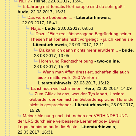
NLP?
-
Heine
,
22.03.2017, 15:41
Erfahrung mit Tomatis Hörtherapie sind da sehr gut!
-
bude
,
22.03.2017, 16:31
Das würde bedeuten ...
-
Literaturhinweis
,
22.03.2017, 16:41
Naja.
-
bude
,
23.03.2017, 09:53
Dazu: "Eine realitätsbezogene Begründung seiner
Thesen hat Tomatis nicht vorgelegt" - ja ich kenne sie
-
Literaturhinweis
,
23.03.2017, 12:11
Da kann ich dann nichts mehr erwidern...
-
bude
,
23.03.2017, 13:05
Hören und Rechtschreibung
-
twc-online
,
23.03.2017, 15:28
Wenn man Affen dressiert, schaffen die auch
bis zu mittlerweile 250 Wörtern
-
Literaturhinweis
,
23.03.2017, 16:12
Es ist noch viel schlimmer
-
Herb
,
23.03.2017, 14:09
Zum Glück ist das, was der Typ labert, Unsinn:
Gebärder denken nicht in Gebärdensprache, Hörende
nicht in gesprochener
-
Literaturhinweis
,
23.03.2017,
15:26
Meiner Meinung nach ist -neben der VERHINDERUNG
der LRS durch eine verbesserte Lernmethode- Davis'
Legastheniemethode die Beste
-
Literaturhinweis
,
22.03.2017, 16:31