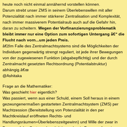
heute noch nicht einmal annähernd vorstellen können.
Darum strebt unser ZMS in seinem Überlebenswillen mit aller
Potenzialität nach immer stärkerer Zentralisation und Komplexität,
nach immer massiverem Potentialraub auch auf die Gefahr hin,
daran zu scheitern.
Wegen der Vorfinanzierungsproblematik
bleibt immer nur eine Option zum sofortigen Untergang â€“ die
Flucht nach vorn...um jeden Preis.
â€žIm Falle des Zentralmachtsystems sind die Möglichkeiten der
Individuen gegenwärtig strengt reguliert, ist jede ihrer Bewegungen
von der zugewiesenen Funktion (abgabepflichtig) und der durch
Zentralmacht gesetzten Rechtsordnung (Potentialstruktur)
abhängig.â€œ
@Ashitaka
Frage an die Mathematiker:
Was geschieht
hier
eigentlich?
Was passiert, wenn aus einer Schuld, einem Soll heraus in einem
gezwungenermaßen gestarteten Zentralmachtsystem (ZMS) per
Machtzession (Bereitstellung von Potenzialität in den per
Machtkreislauf eröffneten Rechts- und
Handlungsräumen=Überlebenszeitgewinn) und Wille der zwar in