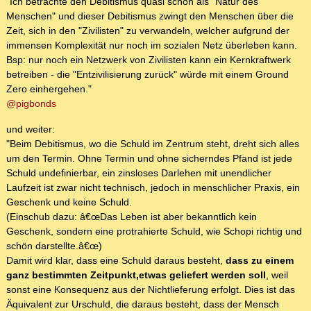
"Ich betrachte den Debitismus quasi schon als "Natur des
Menschen" und dieser Debitismus zwingt den Menschen über die
Zeit, sich in den "Zivilisten" zu verwandeln, welcher aufgrund der
immensen Komplexität nur noch im sozialen Netz überleben kann.
Bsp: nur noch ein Netzwerk von Zivilisten kann ein Kernkraftwerk
betreiben - die "Entzivilisierung zurück" würde mit einem Ground
Zero einhergehen."
@pigbonds
und weiter:
"Beim Debitismus, wo die Schuld im Zentrum steht, dreht sich alles
um den Termin. Ohne Termin und ohne sicherndes Pfand ist jede
Schuld undefinierbar, ein zinsloses Darlehen mit unendlicher
Laufzeit ist zwar nicht technisch, jedoch in menschlicher Praxis, ein
Geschenk und keine Schuld.
(Einschub dazu: â€œDas Leben ist aber bekanntlich kein
Geschenk, sondern eine protrahierte Schuld, wie Schopi richtig und
schön darstellte.â€œ)
Damit wird klar, dass eine Schuld daraus besteht,
dass zu einem
ganz bestimmten Zeitpunkt,etwas geliefert werden soll
, weil
sonst eine Konsequenz aus der Nichtlieferung erfolgt. Dies ist das
Äquivalent zur Urschuld, die daraus besteht, dass der Mensch