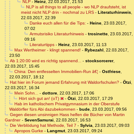
NLP
-
Heinz
,
22.03.2017, 21:53
NLP is all things to all people - wo NLP draufsteht, ist
meist nicht NLP drin - nochmal zu LRS
-
Literaturhinweis
,
22.03.2017, 22:39
Danke euch allen für die Tips:
-
Heine
,
23.03.2017,
07:02
Armutsrisiko Literaturhinweis
-
trosinette
,
23.03.2017,
09:16
Literaturtipps
-
Heinz
,
23.03.2017, 11:13
Max Wertheimer - klingt spannend!
-
Rybezahl
,
22.03.2017,
23:50
Ab 1:20:00 wird es richtig spannend...
-
stocksorcerer
,
22.03.2017, 15:45
China: Den entfesselten Immobilien-Run â€¦
-
Ostfriese
,
22.03.2017, 18:12
Hat hier im Forum jemand Erfahrung mit Waldorfschulen?
-
Ötzi
,
22.03.2017, 16:34
Mein Sohn...
-
dottore
,
22.03.2017, 17:06
Hört sich gut an! (oT)
-
Ötzi
,
22.03.2017, 17:29
Hab im katholischem Privatgymnasium in der Oberstufe
Waldörfler fürs Abi dazubekommen
-
bude
,
23.03.2017, 09:56
Gegen diesen unsinnigen Hass helfen die Bücher von Martin
Gardner
-
SevenSamurai
,
22.03.2017, 16:53
Die Verblödung hat Methode, Teil 7
-
Sylvia
,
23.03.2017, 09:03
Apropos Gurke
-
Langmut
,
23.03.2017, 09:24