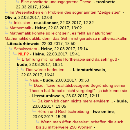
Eine erweiterte unausgegorene These.
-
trosinette
,
22.03.2017, 15:44
Im Wesentlichen ein Problem des sogenannten "Zeitgeistes".
-
Olivia
,
22.03.2017, 12:08
Inklusion
-
re-aktionaer
,
22.03.2017, 12:32
Mathematik
-
Heinz
,
22.03.2017, 13:02
Mathematik könnte so leicht sein, es fehlt an natürlicher
Mathematikdidaktik, denn das Gehirn ist geradezu mathematikaffin
-
Literaturhinweis
,
22.03.2017, 13:50
Schulsystem
-
Heinz
,
22.03.2017, 15:14
NLP?
-
Heine
,
22.03.2017, 15:41
Erfahrung mit Tomatis Hörtherapie sind da sehr gut!
-
bude
,
22.03.2017, 16:31
Das würde bedeuten ...
-
Literaturhinweis
,
22.03.2017, 16:41
Naja.
-
bude
,
23.03.2017, 09:53
Dazu: "Eine realitätsbezogene Begründung seiner
Thesen hat Tomatis nicht vorgelegt" - ja ich kenne sie
-
Literaturhinweis
,
23.03.2017, 12:11
Da kann ich dann nichts mehr erwidern...
-
bude
,
23.03.2017, 13:05
Hören und Rechtschreibung
-
twc-online
,
23.03.2017, 15:28
Wenn man Affen dressiert, schaffen die auch
bis zu mittlerweile 250 Wörtern
-