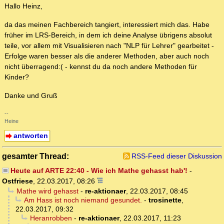
Hallo Heinz,
da das meinen Fachbereich tangiert, interessiert mich das. Habe
früher im LRS-Bereich, in dem ich deine Analyse übrigens absolut
teile, vor allem mit Visualisieren nach "NLP für Lehrer" gearbeitet -
Erfolge waren besser als die anderer Methoden, aber auch noch
nicht überragend:( - kennst du da noch andere Methoden für
Kinder?
Danke und Gruß
--
Heine
antworten
gesamter Thread:
RSS-Feed dieser Diskussion
Heute auf ARTE 22:40 - Wie ich Mathe gehasst hab'!
-
Ostfriese
,
22.03.2017, 08:26
Mathe wird gehasst
-
re-aktionaer
,
22.03.2017, 08:45
Am Hass ist noch niemand gesundet.
-
trosinette
,
22.03.2017, 09:32
Heranrobben
-
re-aktionaer
,
22.03.2017, 11:23