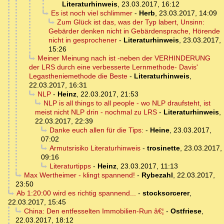
Literaturhinweis
,
23.03.2017, 16:12
Es ist noch viel schlimmer
-
Herb
,
23.03.2017, 14:09
Zum Glück ist das, was der Typ labert, Unsinn:
Gebärder denken nicht in Gebärdensprache, Hörende
nicht in gesprochener
-
Literaturhinweis
,
23.03.2017,
15:26
Meiner Meinung nach ist -neben der VERHINDERUNG
der LRS durch eine verbesserte Lernmethode- Davis'
Legastheniemethode die Beste
-
Literaturhinweis
,
22.03.2017, 16:31
NLP
-
Heinz
,
22.03.2017, 21:53
NLP is all things to all people - wo NLP draufsteht, ist
meist nicht NLP drin - nochmal zu LRS
-
Literaturhinweis
,
22.03.2017, 22:39
Danke euch allen für die Tips:
-
Heine
,
23.03.2017,
07:02
Armutsrisiko Literaturhinweis
-
trosinette
,
23.03.2017,
09:16
Literaturtipps
-
Heinz
,
23.03.2017, 11:13
Max Wertheimer - klingt spannend!
-
Rybezahl
,
22.03.2017,
23:50
Ab 1:20:00 wird es richtig spannend...
-
stocksorcerer
,
22.03.2017, 15:45
China: Den entfesselten Immobilien-Run â€¦
-
Ostfriese
,
22.03.2017, 18:12