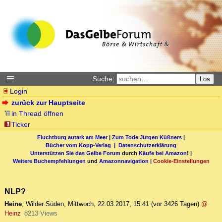
Suche:
Los
Login
zurück zur Hauptseite
in Thread öffnen
Ticker
Fluchtburg autark am Meer
|
Zum Tode Jürgen Küßners
|
Bücher vom Kopp-Verlag |
Datenschutzerklärung
Unterstützen Sie das Gelbe Forum
durch
Käufe bei Amazon
! |
Weitere Buchempfehlungen
und
Amazonnavigation
|
Cookie-Einstellungen
NLP?
Heine
,
Wilder Süden
,
Mittwoch, 22.03.2017, 15:41
(vor 3426 Tagen)
@
Heinz
8213 Views