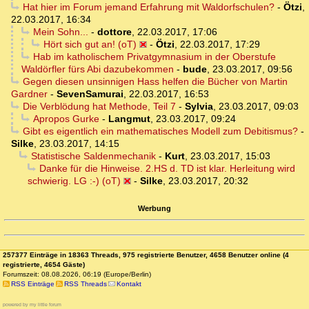
Hat hier im Forum jemand Erfahrung mit Waldorfschulen?
-
Ötzi
,
22.03.2017, 16:34
Mein Sohn...
-
dottore
,
22.03.2017, 17:06
Hört sich gut an! (oT)
-
Ötzi
,
22.03.2017, 17:29
Hab im katholischem Privatgymnasium in der Oberstufe
Waldörfler fürs Abi dazubekommen
-
bude
,
23.03.2017, 09:56
Gegen diesen unsinnigen Hass helfen die Bücher von Martin
Gardner
-
SevenSamurai
,
22.03.2017, 16:53
Die Verblödung hat Methode, Teil 7
-
Sylvia
,
23.03.2017, 09:03
Apropos Gurke
-
Langmut
,
23.03.2017, 09:24
Gibt es eigentlich ein mathematisches Modell zum Debitismus?
-
Silke
,
23.03.2017, 14:15
Statistische Saldenmechanik
-
Kurt
,
23.03.2017, 15:03
Danke für die Hinweise. 2.HS d. TD ist klar. Herleitung wird
schwierig. LG :-) (oT)
-
Silke
,
23.03.2017, 20:32
Werbung
257377 Einträge in 18363 Threads, 975 registrierte Benutzer, 4658 Benutzer online (4
registrierte, 4654 Gäste)
Forumszeit: 08.08.2026, 06:19 (Europe/Berlin)
RSS Einträge
RSS Threads
Kontakt
powered by my little forum