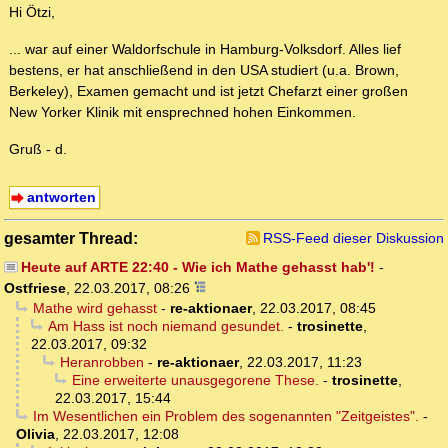
Hi Ötzi,
... war auf einer Waldorfschule in Hamburg-Volksdorf. Alles lief
bestens, er hat anschließend in den USA studiert (u.a. Brown,
Berkeley), Examen gemacht und ist jetzt Chefarzt einer großen
New Yorker Klinik mit ensprechned hohen Einkommen.
Gruß - d.
antworten
gesamter Thread:
RSS-Feed dieser Diskussion
Heute auf ARTE 22:40 - Wie ich Mathe gehasst hab'!
-
Ostfriese
,
22.03.2017, 08:26
Mathe wird gehasst
-
re-aktionaer
,
22.03.2017, 08:45
Am Hass ist noch niemand gesundet.
-
trosinette
,
22.03.2017, 09:32
Heranrobben
-
re-aktionaer
,
22.03.2017, 11:23
Eine erweiterte unausgegorene These.
-
trosinette
,
22.03.2017, 15:44
Im Wesentlichen ein Problem des sogenannten "Zeitgeistes".
-
Olivia
,
22.03.2017, 12:08