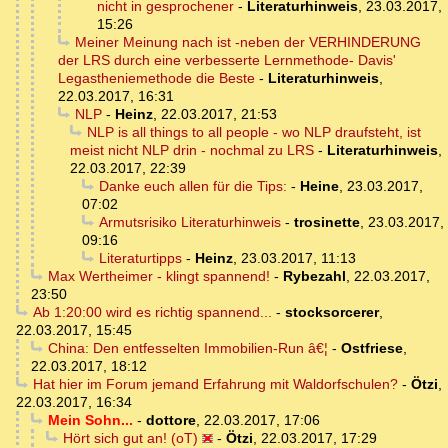
nicht in gesprochener
-
Literaturhinweis
,
23.03.2017,
15:26
Meiner Meinung nach ist -neben der VERHINDERUNG
der LRS durch eine verbesserte Lernmethode- Davis'
Legastheniemethode die Beste
-
Literaturhinweis
,
22.03.2017, 16:31
NLP
-
Heinz
,
22.03.2017, 21:53
NLP is all things to all people - wo NLP draufsteht, ist
meist nicht NLP drin - nochmal zu LRS
-
Literaturhinweis
,
22.03.2017, 22:39
Danke euch allen für die Tips:
-
Heine
,
23.03.2017,
07:02
Armutsrisiko Literaturhinweis
-
trosinette
,
23.03.2017,
09:16
Literaturtipps
-
Heinz
,
23.03.2017, 11:13
Max Wertheimer - klingt spannend!
-
Rybezahl
,
22.03.2017,
23:50
Ab 1:20:00 wird es richtig spannend...
-
stocksorcerer
,
22.03.2017, 15:45
China: Den entfesselten Immobilien-Run â€¦
-
Ostfriese
,
22.03.2017, 18:12
Hat hier im Forum jemand Erfahrung mit Waldorfschulen?
-
Ötzi
,
22.03.2017, 16:34
Mein Sohn...
-
dottore
,
22.03.2017, 17:06
Hört sich gut an! (oT)
-
Ötzi
,
22.03.2017, 17:29