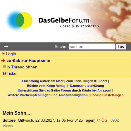
Suche:
Los
Login
zurück zur Hauptseite
in Thread öffnen
Ticker
Fluchtburg autark am Meer
|
Zum Tode Jürgen Küßners
|
Bücher vom Kopp-Verlag |
Datenschutzerklärung
Unterstützen Sie das Gelbe Forum
durch
Käufe bei Amazon
! |
Weitere Buchempfehlungen
und
Amazonnavigation
|
Cookie-Einstellungen
Mein Sohn...
dottore
,
Mittwoch, 22.03.2017, 17:06
(vor 3425 Tagen)
@ Ötzi
8902
Views