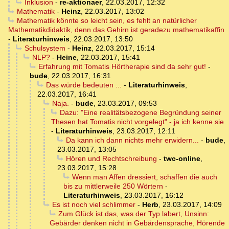
Inklusion
-
re-aktionaer
,
22.03.2017, 12:32
Mathematik
-
Heinz
,
22.03.2017, 13:02
Mathematik könnte so leicht sein, es fehlt an natürlicher
Mathematikdidaktik, denn das Gehirn ist geradezu mathematikaffin
-
Literaturhinweis
,
22.03.2017, 13:50
Schulsystem
-
Heinz
,
22.03.2017, 15:14
NLP?
-
Heine
,
22.03.2017, 15:41
Erfahrung mit Tomatis Hörtherapie sind da sehr gut!
-
bude
,
22.03.2017, 16:31
Das würde bedeuten ...
-
Literaturhinweis
,
22.03.2017, 16:41
Naja.
-
bude
,
23.03.2017, 09:53
Dazu: "Eine realitätsbezogene Begründung seiner
Thesen hat Tomatis nicht vorgelegt" - ja ich kenne sie
-
Literaturhinweis
,
23.03.2017, 12:11
Da kann ich dann nichts mehr erwidern...
-
bude
,
23.03.2017, 13:05
Hören und Rechtschreibung
-
twc-online
,
23.03.2017, 15:28
Wenn man Affen dressiert, schaffen die auch
bis zu mittlerweile 250 Wörtern
-
Literaturhinweis
,
23.03.2017, 16:12
Es ist noch viel schlimmer
-
Herb
,
23.03.2017, 14:09
Zum Glück ist das, was der Typ labert, Unsinn:
Gebärder denken nicht in Gebärdensprache, Hörende