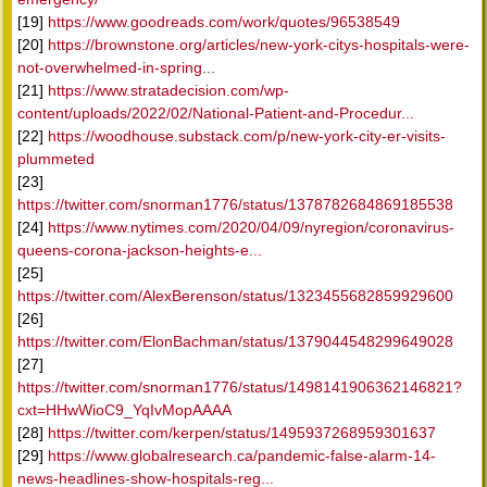
[19]
https://www.goodreads.com/work/quotes/96538549
[20]
https://brownstone.org/articles/new-york-citys-hospitals-were-
not-overwhelmed-in-spring...
[21]
https://www.stratadecision.com/wp-
content/uploads/2022/02/National-Patient-and-Procedur...
[22]
https://woodhouse.substack.com/p/new-york-city-er-visits-
plummeted
[23]
https://twitter.com/snorman1776/status/1378782684869185538
[24]
https://www.nytimes.com/2020/04/09/nyregion/coronavirus-
queens-corona-jackson-heights-e...
[25]
https://twitter.com/AlexBerenson/status/1323455682859929600
[26]
https://twitter.com/ElonBachman/status/1379044548299649028
[27]
https://twitter.com/snorman1776/status/1498141906362146821?
cxt=HHwWioC9_YqIvMopAAAA
[28]
https://twitter.com/kerpen/status/1495937268959301637
[29]
https://www.globalresearch.ca/pandemic-false-alarm-14-
news-headlines-show-hospitals-reg...