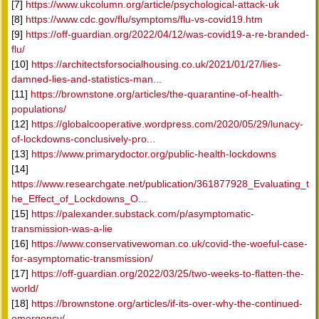
[7]
https://www.ukcolumn.org/article/psychological-attack-uk
[8]
https://www.cdc.gov/flu/symptoms/flu-vs-covid19.htm
[9]
https://off-guardian.org/2022/04/12/was-covid19-a-re-branded-
flu/
[10]
https://architectsforsocialhousing.co.uk/2021/01/27/lies-
damned-lies-and-statistics-man...
[11]
https://brownstone.org/articles/the-quarantine-of-health-
populations/
[12]
https://globalcooperative.wordpress.com/2020/05/29/lunacy-
of-lockdowns-conclusively-pro...
[13]
https://www.primarydoctor.org/public-health-lockdowns
[14]
https://www.researchgate.net/publication/361877928_Evaluating_t
he_Effect_of_Lockdowns_O...
[15]
https://palexander.substack.com/p/asymptomatic-
transmission-was-a-lie
[16]
https://www.conservativewoman.co.uk/covid-the-woeful-case-
for-asymptomatic-transmission/
[17]
https://off-guardian.org/2022/03/25/two-weeks-to-flatten-the-
world/
[18]
https://brownstone.org/articles/if-its-over-why-the-continued-
emergency/