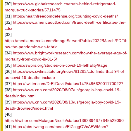
[30]
https://www.globalresearch.ca/truth-behind-refrigerated-
morgue-truck-stories/5711475
[31]
https://healthfreedomdefense.org/counting-covid-deaths/
[32]
https://www.americaoutloud.com/fraud-death-certificates-the-
cdc/
[33]
https://media.mercola.com/ImageServer/Public/2022/March/PDF/h
ow-the-pandemic-was-fabric...
[34]
https://www.brightworkresearch.com/how-the-average-age-of-
mortality-from-covid-is-81-5/
[35]
https://swprs.org/studies-on-covid-19-lethality/#age
[36]
https://www.swfinstitute.org/news/81293/cdc-finds-that-94-of-
us-covid-19-deaths-include...
[37]
https://twitter.com/DrEliDavid/status/1475496620011700227
[38]
https://www.cnn.com/2020/08/07/us/georgia-boy-covid-19-
death/index.html
[39]
https://www.cnn.com/2020/08/10/us/georgia-boy-covid-19-
death-drowned/index.html
[40]
https://twitter.com/MctagueNicole/status/1362894677645529090
[41]
https://pbs.twimg.com/media/EtZcggOVcAEWMsm?