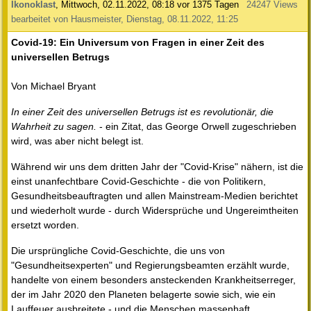
Ikonoklast
,
Mittwoch, 02.11.2022, 08:18
vor 1375 Tagen
24247 Views
bearbeitet von Hausmeister, Dienstag, 08.11.2022, 11:25
Covid-19: Ein Universum von Fragen in einer Zeit des
universellen Betrugs
Von Michael Bryant
In einer Zeit des universellen Betrugs ist es revolutionär, die
Wahrheit zu sagen.
- ein Zitat, das George Orwell zugeschrieben
wird, was aber nicht belegt ist.
Während wir uns dem dritten Jahr der "Covid-Krise" nähern, ist die
einst unanfechtbare Covid-Geschichte - die von Politikern,
Gesundheitsbeauftragten und allen Mainstream-Medien berichtet
und wiederholt wurde - durch Widersprüche und Ungereimtheiten
ersetzt worden.
Die ursprüngliche Covid-Geschichte, die uns von
"Gesundheitsexperten" und Regierungsbeamten erzählt wurde,
handelte von einem besonders ansteckenden Krankheitserreger,
der im Jahr 2020 den Planeten belagerte sowie sich, wie ein
Lauffeuer ausbreitete - und die Menschen massenhaft