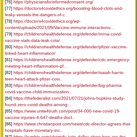
[76]
https://physiciansforinformedconsent.org/
[77]
https://doctors4covidethics.org/boosting-blood-clots-and-
leaky-vessels-the-dangers-of-c...
[78]
https://doctors4covidethics.org/wp-
content/uploads/2021/09/Vaccine-immune-interactions-...
[79]
https://childrenshealthdefense.org/defender/mrna-covid-
vaccine-vials-data-leak-cola/
[80]
https://childrenshealthdefense.org/defender/pfizer-vaccine-
linked-heart-inflammation/
[81]
https://childrenshealthdefense.org/defender/cdc-emergency-
meeting-heart-inflammation-pf...
[82]
https://childrenshealthdefense.org/defender/isaiah-harris-
teen-heart-attack-pfizer-covi...
[83]
https://childrenshealthdefense.org/defender/big-pharma-
covid-vaccine-child-immunization...
[84]
https://thefederalist.com/2021/07/21/johns-hopkins-study-
found-zero-covid-deaths-among-...
[85]
https://www.unite4truth.com/post/34-000-new-covid-19-
vaccine-injuries-4-647-deaths-doct...
[86]
https://www.christianpost.com/news/cdc-director-agrees-that-
hospitals-have-monetary-inc...
[87]
https://rumble.com/vkwmdy-kate-dalley-show-how-are-the-