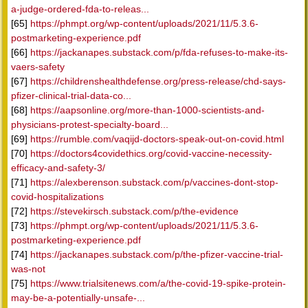
a-judge-ordered-fda-to-releas...
[65]
https://phmpt.org/wp-content/uploads/2021/11/5.3.6-
postmarketing-experience.pdf
[66]
https://jackanapes.substack.com/p/fda-refuses-to-make-its-
vaers-safety
[67]
https://childrenshealthdefense.org/press-release/chd-says-
pfizer-clinical-trial-data-co...
[68]
https://aapsonline.org/more-than-1000-scientists-and-
physicians-protest-specialty-board...
[69]
https://rumble.com/vaqijd-doctors-speak-out-on-covid.html
[70]
https://doctors4covidethics.org/covid-vaccine-necessity-
efficacy-and-safety-3/
[71]
https://alexberenson.substack.com/p/vaccines-dont-stop-
covid-hospitalizations
[72]
https://stevekirsch.substack.com/p/the-evidence
[73]
https://phmpt.org/wp-content/uploads/2021/11/5.3.6-
postmarketing-experience.pdf
[74]
https://jackanapes.substack.com/p/the-pfizer-vaccine-trial-
was-not
[75]
https://www.trialsitenews.com/a/the-covid-19-spike-protein-
may-be-a-potentially-unsafe-...