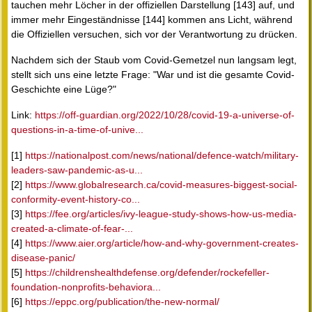
tauchen mehr Löcher in der offiziellen Darstellung [143] auf, und
immer mehr Eingeständnisse [144] kommen ans Licht, während
die Offiziellen versuchen, sich vor der Verantwortung zu drücken.
Nachdem sich der Staub vom Covid-Gemetzel nun langsam legt,
stellt sich uns eine letzte Frage: "War und ist die gesamte Covid-
Geschichte eine Lüge?"
Link:
https://off-guardian.org/2022/10/28/covid-19-a-universe-of-
questions-in-a-time-of-unive...
[1]
https://nationalpost.com/news/national/defence-watch/military-
leaders-saw-pandemic-as-u...
[2]
https://www.globalresearch.ca/covid-measures-biggest-social-
conformity-event-history-co...
[3]
https://fee.org/articles/ivy-league-study-shows-how-us-media-
created-a-climate-of-fear-...
[4]
https://www.aier.org/article/how-and-why-government-creates-
disease-panic/
[5]
https://childrenshealthdefense.org/defender/rockefeller-
foundation-nonprofits-behaviora...
[6]
https://eppc.org/publication/the-new-normal/