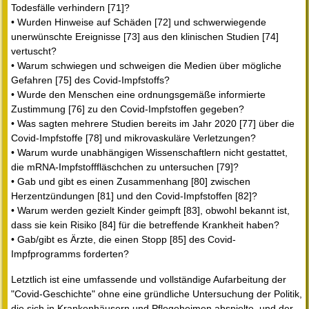
Todesfälle verhindern [71]?
• Wurden Hinweise auf Schäden [72] und schwerwiegende
unerwünschte Ereignisse [73] aus den klinischen Studien [74]
vertuscht?
• Warum schwiegen und schweigen die Medien über mögliche
Gefahren [75] des Covid-Impfstoffs?
• Wurde den Menschen eine ordnungsgemäße informierte
Zustimmung [76] zu den Covid-Impfstoffen gegeben?
• Was sagten mehrere Studien bereits im Jahr 2020 [77] über die
Covid-Impfstoffe [78] und mikrovaskuläre Verletzungen?
• Warum wurde unabhängigen Wissenschaftlern nicht gestattet,
die mRNA-Impfstofffläschchen zu untersuchen [79]?
• Gab und gibt es einen Zusammenhang [80] zwischen
Herzentzündungen [81] und den Covid-Impfstoffen [82]?
• Warum werden gezielt Kinder geimpft [83], obwohl bekannt ist,
dass sie kein Risiko [84] für die betreffende Krankheit haben?
• Gab/gibt es Ärzte, die einen Stopp [85] des Covid-
Impfprogramms forderten?
Letztlich ist eine umfassende und vollständige Aufarbeitung der
"Covid-Geschichte" ohne eine gründliche Untersuchung der Politik,
die sich in Krankenhäusern und Pflegeheimen abspielte, und der