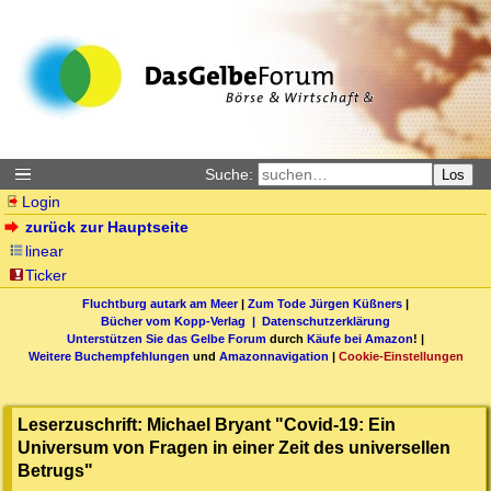
Suche:
Los
Login
zurück zur Hauptseite
linear
Ticker
Fluchtburg autark am Meer
|
Zum Tode Jürgen Küßners
|
Bücher vom Kopp-Verlag |
Datenschutzerklärung
Unterstützen Sie das Gelbe Forum
durch
Käufe bei Amazon
! |
Weitere Buchempfehlungen
und
Amazonnavigation
|
Cookie-Einstellungen
Leserzuschrift: Michael Bryant "Covid-19: Ein
Universum von Fragen in einer Zeit des universellen
Betrugs"