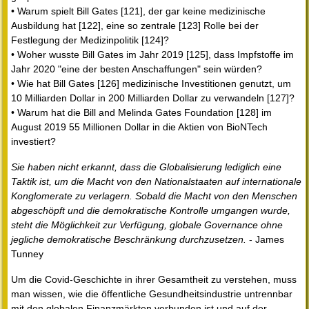
• Warum spielt Bill Gates [121], der gar keine medizinische
Ausbildung hat [122], eine so zentrale [123] Rolle bei der
Festlegung der Medizinpolitik [124]?
• Woher wusste Bill Gates im Jahr 2019 [125], dass Impfstoffe im
Jahr 2020 "eine der besten Anschaffungen" sein würden?
• Wie hat Bill Gates [126] medizinische Investitionen genutzt, um
10 Milliarden Dollar in 200 Milliarden Dollar zu verwandeln [127]?
• Warum hat die Bill and Melinda Gates Foundation [128] im
August 2019 55 Millionen Dollar in die Aktien von BioNTech
investiert?
Sie haben nicht erkannt, dass die Globalisierung lediglich eine
Taktik ist, um die Macht von den Nationalstaaten auf internationale
Konglomerate zu verlagern. Sobald die Macht von den Menschen
abgeschöpft und die demokratische Kontrolle umgangen wurde,
steht die Möglichkeit zur Verfügung, globale Governance ohne
jegliche demokratische Beschränkung durchzusetzen.
- James
Tunney
Um die Covid-Geschichte in ihrer Gesamtheit zu verstehen, muss
man wissen, wie die öffentliche Gesundheitsindustrie untrennbar
mit den globalen Finanzmärkten verbunden ist und auf der