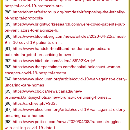
hospital-covid-19-protocols-are-...
[88]
https://formerfedsgroup.org/remdesivir/exposing-the-lethality-
of-hospital-protocols/
[89]
https://www.brightworkresearch.com/were-covid-patients-put-
on-ventilators-to-maximize-h...
[90]
https://www.bloomberg.com/news/articles/2020-04-22/almost-
9-in-10-covid-19-patients-on-...
[91]
https://www.handsforhealthandfreedom.org/medicare-
patients-targeted-prescribing-known-t...
[92]
https://www.bitchute.com/video/s55Vr2Xzrrjc/
[93]
https://www.theepochtimes.com/hospital-holocaust-woman-
escapes-covid-19-hospital-treatm...
[94]
https://www.ukcolumn.org/article/covid-19-war-against-elderly-
uncaring-care-homes
[95]
https://www.cbc.ca/news/canada/new-
brunswick/antipsychotics-new-brunswick-nursing-homes...
[96]
https://archive.ph/F9dSt
[97]
https://www.ukcolumn.org/article/covid-19-war-against-elderly-
uncaring-care-homes
[98]
https://www.politico.com/news/2020/04/08/france-struggles-
with-chilling-covid-19-data-f...