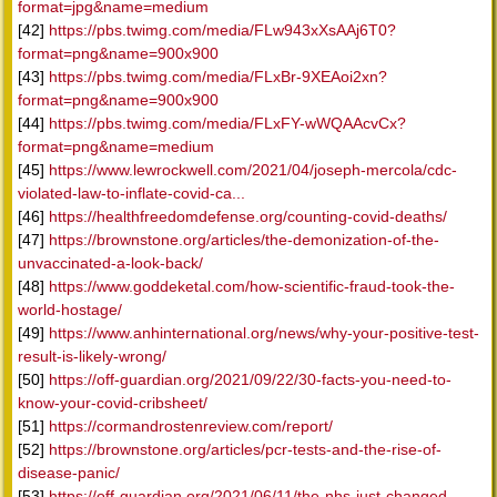
format=jpg&name=medium
[42]
https://pbs.twimg.com/media/FLw943xXsAAj6T0?
format=png&name=900x900
[43]
https://pbs.twimg.com/media/FLxBr-9XEAoi2xn?
format=png&name=900x900
[44]
https://pbs.twimg.com/media/FLxFY-wWQAAcvCx?
format=png&name=medium
[45]
https://www.lewrockwell.com/2021/04/joseph-mercola/cdc-
violated-law-to-inflate-covid-ca...
[46]
https://healthfreedomdefense.org/counting-covid-deaths/
[47]
https://brownstone.org/articles/the-demonization-of-the-
unvaccinated-a-look-back/
[48]
https://www.goddeketal.com/how-scientific-fraud-took-the-
world-hostage/
[49]
https://www.anhinternational.org/news/why-your-positive-test-
result-is-likely-wrong/
[50]
https://off-guardian.org/2021/09/22/30-facts-you-need-to-
know-your-covid-cribsheet/
[51]
https://cormandrostenreview.com/report/
[52]
https://brownstone.org/articles/pcr-tests-and-the-rise-of-
disease-panic/
[53]
https://off-guardian.org/2021/06/11/the-nhs-just-changed-