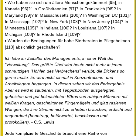
▪ Wie haben sie sich um ältere Menschen gekümmert [95], in
Kanada [96]?" In Großbritannien [97]? In Frankreich [98]? In
Maryland [99]? In Massachusetts [100]? In Washington DC [101]?
In Mississippi [102]? In New York [103]? In New Jersey [104]? In
Minnesota [105]? In Indiana [106]? In Louisiana [107]? In
Michigan [108]? In Rhode Island [109]?
▪ Wurden die Bedingungen für hohe Sterberaten in Pflegeheimen
[110] absichtlich geschaffen?
Ich lebe im Zeitalter des Managements, in einer Welt der
"Verwaltung". Das größte Übel wird heute nicht mehr in jenen
schmutzigen "Höhlen des Verbrechens" verübt, die Dickens so
gerne malte. Es wird nicht einmal in Konzentrations- und
Arbeitslagern begangen. In diesen sehen wir das Endergebnis.
Aber es wird in sauberen, mit Teppichboden ausgelegten,
geheizten und gut beleuchteten Büros von ruhigen Männern mit
weißen Kragen, geschnittenen Fingernägeln und glatt rasierten
Wangen, die ihre Stimme nicht zu erheben brauchen, erdacht und
angeordnet (beantragt, befürwortet, beschlossen und
protokolliert).
- C.S. Lewis
Jede komplizierte Geschichte braucht eine Reihe von