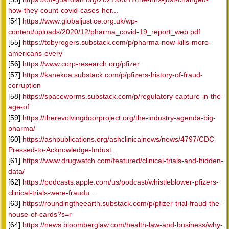
how-they-count-covid-cases-her...
[54]
https://www.globaljustice.org.uk/wp-
content/uploads/2020/12/pharma_covid-19_report_web.pdf
[55]
https://tobyrogers.substack.com/p/pharma-now-kills-more-
americans-every
[56]
https://www.corp-research.org/pfizer
[57]
https://kanekoa.substack.com/p/pfizers-history-of-fraud-
corruption
[58]
https://spaceworms.substack.com/p/regulatory-capture-in-the-
age-of
[59]
https://therevolvingdoorproject.org/the-industry-agenda-big-
pharma/
[60]
https://ashpublications.org/ashclinicalnews/news/4797/CDC-
Pressed-to-Acknowledge-Indust...
[61]
https://www.drugwatch.com/featured/clinical-trials-and-hidden-
data/
[62]
https://podcasts.apple.com/us/podcast/whistleblower-pfizers-
clinical-trials-were-fraudu...
[63]
https://roundingtheearth.substack.com/p/pfizer-trial-fraud-the-
house-of-cards?s=r
[64]
https://news.bloomberglaw.com/health-law-and-business/why-