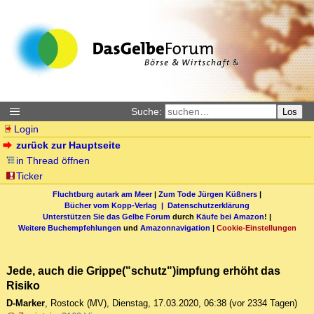
Suche:
Los
Login
zurück zur Hauptseite
in Thread öffnen
Ticker
Fluchtburg autark am Meer
|
Zum Tode Jürgen Küßners
|
Bücher vom Kopp-Verlag |
Datenschutzerklärung
Unterstützen Sie das Gelbe Forum
durch
Käufe bei Amazon
! |
Weitere Buchempfehlungen
und
Amazonnavigation
|
Cookie-Einstellungen
Jede, auch die Grippe("schutz")impfung erhöht das
Risiko
D-Marker
,
Rostock (MV)
,
Dienstag, 17.03.2020, 06:38
(vor 2334 Tagen)