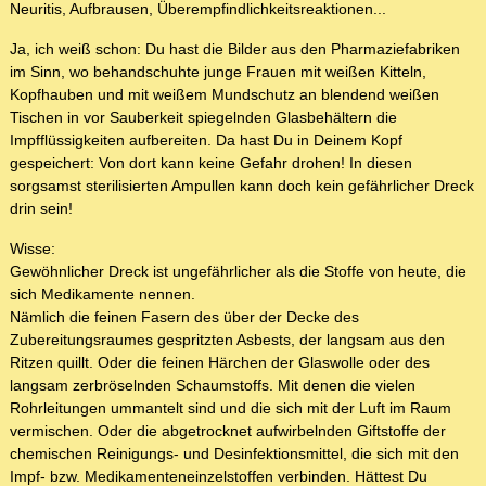
Neuritis, Aufbrausen, Überempfindlichkeitsreaktionen...
Ja, ich weiß schon: Du hast die Bilder aus den Pharmaziefabriken
im Sinn, wo behandschuhte junge Frauen mit weißen Kitteln,
Kopfhauben und mit weißem Mundschutz an blendend weißen
Tischen in vor Sauberkeit spiegelnden Glasbehältern die
Impfflüssigkeiten aufbereiten. Da hast Du in Deinem Kopf
gespeichert: Von dort kann keine Gefahr drohen! In diesen
sorgsamst sterilisierten Ampullen kann doch kein gefährlicher Dreck
drin sein!
Wisse:
Gewöhnlicher Dreck ist ungefährlicher als die Stoffe von heute, die
sich Medikamente nennen.
Nämlich die feinen Fasern des über der Decke des
Zubereitungsraumes gespritzten Asbests, der langsam aus den
Ritzen quillt. Oder die feinen Härchen der Glaswolle oder des
langsam zerbröselnden Schaumstoffs. Mit denen die vielen
Rohrleitungen ummantelt sind und die sich mit der Luft im Raum
vermischen. Oder die abgetrocknet aufwirbelnden Giftstoffe der
chemischen Reinigungs- und Desinfektionsmittel, die sich mit den
Impf- bzw. Medikamenteneinzelstoffen verbinden. Hättest Du