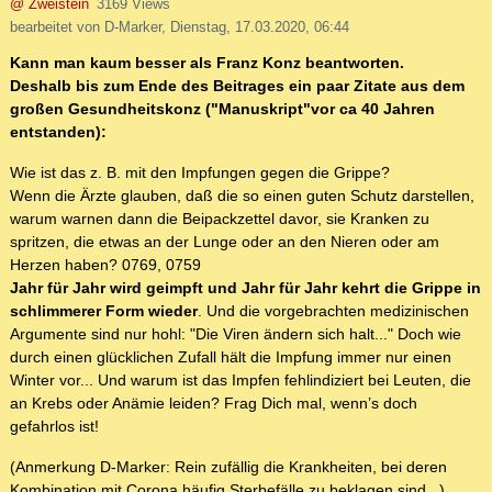
@ Zweistein
3169 Views
bearbeitet von D-Marker, Dienstag, 17.03.2020, 06:44
Kann man kaum besser als Franz Konz beantworten.
Deshalb bis zum Ende des Beitrages ein paar Zitate aus dem
großen Gesundheitskonz ("Manuskript"vor ca 40 Jahren
entstanden):
Wie ist das z. B. mit den Impfungen gegen die Grippe?
Wenn die Ärzte glauben, daß die so einen guten Schutz darstellen,
warum warnen dann die Beipackzettel davor, sie Kranken zu
spritzen, die etwas an der Lunge oder an den Nieren oder am
Herzen haben? 0769, 0759
Jahr für Jahr wird geimpft und Jahr für Jahr kehrt die Grippe in
schlimmerer Form wieder
. Und die vorgebrachten medizinischen
Argumente sind nur hohl: "Die Viren ändern sich halt..." Doch wie
durch einen glücklichen Zufall hält die Impfung immer nur einen
Winter vor... Und warum ist das Impfen fehlindiziert bei Leuten, die
an Krebs oder Anämie leiden? Frag Dich mal, wenn’s doch
gefahrlos ist!
(Anmerkung D-Marker: Rein zufällig die Krankheiten, bei deren
Kombination mit Corona häufig Sterbefälle zu beklagen sind...)