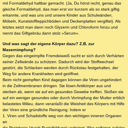
mit Formaldehyd haltbar gemacht. (Ja, Du hörst recht, genau das
gleiche Formaldehyd, das man erst vor kurzem als so stark giftig
erkannte, und was uns und unsere Kinder aus Schulwänden,
Möbeln, Kunststoffteppichböden und Deckenplatten vergiftet). Als
letztes setzt man dann noch Glyzerin und Chloroform hinzu und
nennt das Giftgebräu dann stolz »Serum«.
Und was sagt der eigene Körper dazu? Z.B. zur
Masernimpfung?
Gegen das eingeimpfte Fremdeiweiß sucht er sich durch Verhärten
seiner Zellwände zu schützen. Dadurch wird der Stoffwechsel
gestört, die Schlacken werden durch Rückstau festgehalten, der
Weg für andere Krankheiten wird geöffnet.
Beim nicht geimpften Kind dagegen können die Viren ungehindert
in die Zellmembranen dringen. Sie lösen Antikörper aus und
sterben ab, wenn sie auf ein gesundes Gewebe treffen. Stoßen sie
auf ein weniger gesundes oder durch Vorimpfung der Mutter erblich
belastetes Milieu, dann veranlaßt die Weisheit des Körpers mit Hilfe
der Viren eine gründliche Reinigung: Indem er
1. Viren und Schadstoffe weg von den wichtigen inneren Organen
an
die Peripherie (durch Pustelbildung) verbringt. Was selbigen zufolge