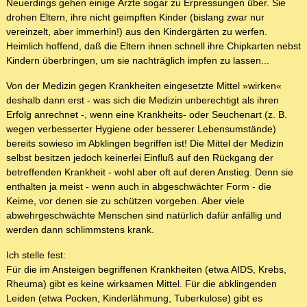
Neuerdings gehen einige Ärzte sogar zu Erpressungen über. Sie
drohen Eltern, ihre nicht geimpften Kinder (bislang zwar nur
vereinzelt, aber immerhin!) aus den Kindergärten zu werfen.
Heimlich hoffend, daß die Eltern ihnen schnell ihre Chipkarten nebst
Kindern überbringen, um sie nachträglich impfen zu lassen...
Von der Medizin gegen Krankheiten eingesetzte Mittel »wirken«
deshalb dann erst - was sich die Medizin unberechtigt als ihren
Erfolg anrechnet -, wenn eine Krankheits- oder Seuchenart (z. B.
wegen verbesserter Hygiene oder besserer Lebensumstände)
bereits sowieso im Abklingen begriffen ist! Die Mittel der Medizin
selbst besitzen jedoch keinerlei Einfluß auf den Rückgang der
betreffenden Krankheit - wohl aber oft auf deren Anstieg. Denn sie
enthalten ja meist - wenn auch in abgeschwächter Form - die
Keime, vor denen sie zu schützen vorgeben. Aber viele
abwehrgeschwächte Menschen sind natürlich dafür anfällig und
werden dann schlimmstens krank.
Ich stelle fest:
Für die im Ansteigen begriffenen Krankheiten (etwa AIDS, Krebs,
Rheuma) gibt es keine wirksamen Mittel. Für die abklingenden
Leiden (etwa Pocken, Kinderlähmung, Tuberkulose) gibt es