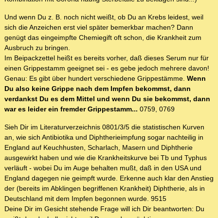
Und wenn Du z. B. noch nicht weißt, ob Du an Krebs leidest, weil
sich die Anzeichen erst viel später bemerkbar machen? Dann
genügt das eingeimpfte Chemiegift oft schon, die Krankheit zum
Ausbruch zu bringen.
Im Beipackzettel heißt es bereits vorher, daß dieses Serum nur für
einen Grippestamm geeignet sei - es gebe jedoch mehrere davon!
Genau: Es gibt über hundert verschiedene Grippestämme.
Wenn
Du also keine Grippe nach dem Impfen bekommst, dann
verdankst Du es dem Mittel und wenn Du sie bekommst, dann
war es leider ein fremder Grippestamm...
0759, 0769
Sieh Dir im Literaturverzeichnis 0801/3/5 die statistischen Kurven
an, wie sich Antibiotika und Diphtherieimpfung sogar nachteilig in
England auf Keuchhusten, Scharlach, Masern und Diphtherie
ausgewirkt haben und wie die Krankheitskurve bei Tb und Typhus
verläuft - wobei Du im Auge behalten mußt, daß in den USA und
England dagegen nie geimpft wurde. Erkenne auch klar den Anstieg
der (bereits im Abklingen begriffenen Krankheit) Diphtherie, als in
Deutschland mit dem Impfen begonnen wurde. 9515
Deine Dir im Gesicht stehende Frage will ich Dir beantworten: Du