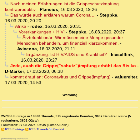
Nach meinen Erfahrungen ist die Grippeschutzimpfung
kontraproduktiv
-
Plancius
,
16.03.2020, 19:26
Das würde auch erklären warum Corona ...
-
Steppke
,
16.03.2020, 20:20
Afrika
-
rodex
,
16.03.2020, 20:31
Vorerkankungen + HIV!
-
Steppke
,
16.03.2020, 20:37
Ärztefunktionär: Wir müssen eine Menge gesunder
Menschen behandeln, um finanziell klarzukommen.
-
Avicenna
,
16.03.2020, 21:11
Ergänzung: Ist HIV/AIDS eine Krankheit?
-
kieselflink
,
16.03.2020, 23:27
Jede, auch die Grippe("schutz")impfung erhöht das Risiko
-
D-Marker
,
17.03.2020, 06:38
kommt drauf an: Coronavirus und Grippe(impfung)
-
valuereiter
,
17.03.2020, 14:53
Werbung
257353 Einträge in 18360 Threads, 975 registrierte Benutzer, 3607 Benutzer online (5
registrierte, 3602 Gäste)
Forumszeit: 07.08.2026, 06:35 (Europe/Berlin)
RSS Einträge
RSS Threads
Kontakt
powered by my little forum