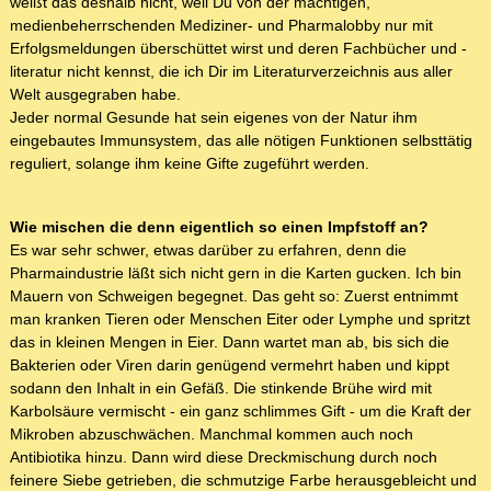
weißt das deshalb nicht, weil Du von der mächtigen,
medienbeherrschenden Mediziner- und Pharmalobby nur mit
Erfolgsmeldungen überschüttet wirst und deren Fachbücher und -
literatur nicht kennst, die ich Dir im Literaturverzeichnis aus aller
Welt ausgegraben habe.
Jeder normal Gesunde hat sein eigenes von der Natur ihm
eingebautes Immunsystem, das alle nötigen Funktionen selbsttätig
reguliert, solange ihm keine Gifte zugeführt werden.
Wie mischen die denn eigentlich so einen Impfstoff an?
Es war sehr schwer, etwas darüber zu erfahren, denn die
Pharmaindustrie läßt sich nicht gern in die Karten gucken. Ich bin
Mauern von Schweigen begegnet. Das geht so: Zuerst entnimmt
man kranken Tieren oder Menschen Eiter oder Lymphe und spritzt
das in kleinen Mengen in Eier. Dann wartet man ab, bis sich die
Bakterien oder Viren darin genügend vermehrt haben und kippt
sodann den Inhalt in ein Gefäß. Die stinkende Brühe wird mit
Karbolsäure vermischt - ein ganz schlimmes Gift - um die Kraft der
Mikroben abzuschwächen. Manchmal kommen auch noch
Antibiotika hinzu. Dann wird diese Dreckmischung durch noch
feinere Siebe getrieben, die schmutzige Farbe herausgebleicht und