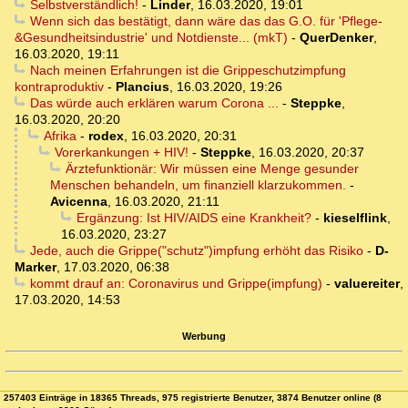
Selbstverständlich!
-
Linder
,
16.03.2020, 19:01
Wenn sich das bestätigt, dann wäre das das G.O. für 'Pflege-
&Gesundheitsindustrie' und Notdienste... (mkT)
-
QuerDenker
,
16.03.2020, 19:11
Nach meinen Erfahrungen ist die Grippeschutzimpfung
kontraproduktiv
-
Plancius
,
16.03.2020, 19:26
Das würde auch erklären warum Corona ...
-
Steppke
,
16.03.2020, 20:20
Afrika
-
rodex
,
16.03.2020, 20:31
Vorerkankungen + HIV!
-
Steppke
,
16.03.2020, 20:37
Ärztefunktionär: Wir müssen eine Menge gesunder
Menschen behandeln, um finanziell klarzukommen.
-
Avicenna
,
16.03.2020, 21:11
Ergänzung: Ist HIV/AIDS eine Krankheit?
-
kieselflink
,
16.03.2020, 23:27
Jede, auch die Grippe("schutz")impfung erhöht das Risiko
-
D-
Marker
,
17.03.2020, 06:38
kommt drauf an: Coronavirus und Grippe(impfung)
-
valuereiter
,
17.03.2020, 14:53
Werbung
257403 Einträge in 18365 Threads, 975 registrierte Benutzer, 3874 Benutzer online (8