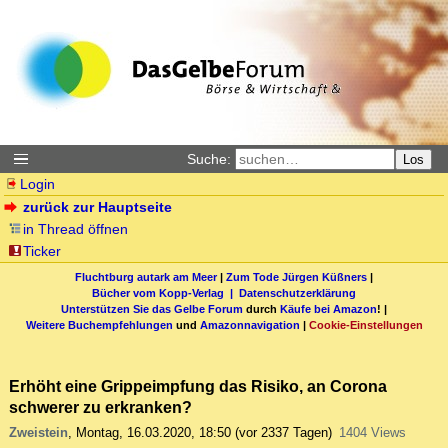
Suche:
Los
Login
zurück zur Hauptseite
in Thread öffnen
Ticker
Fluchtburg autark am Meer
|
Zum Tode Jürgen Küßners
|
Bücher vom Kopp-Verlag |
Datenschutzerklärung
Unterstützen Sie das Gelbe Forum
durch
Käufe bei Amazon
! |
Weitere Buchempfehlungen
und
Amazonnavigation
|
Cookie-Einstellungen
Erhöht eine Grippeimpfung das Risiko, an Corona
schwerer zu erkranken?
Zweistein
,
Montag, 16.03.2020, 18:50
(vor 2337 Tagen)
1404 Views