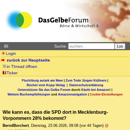
Suche:
Los
Login
zurück zur Hauptseite
in Thread öffnen
Ticker
Fluchtburg autark am Meer
|
Zum Tode Jürgen Küßners
|
Bücher vom Kopp-Verlag |
Datenschutzerklärung
Unterstützen Sie das Gelbe Forum
durch
Käufe bei Amazon
! |
Weitere Buchempfehlungen
und
Amazonnavigation
|
Cookie-Einstellungen
Wie kann es, dass die SPD dort in Mecklenburg-
Vorpommern 28% bekommt?
BerndBorchert
,
Dienstag, 23.06.2026, 09:08
(vor 44 Tagen)
@