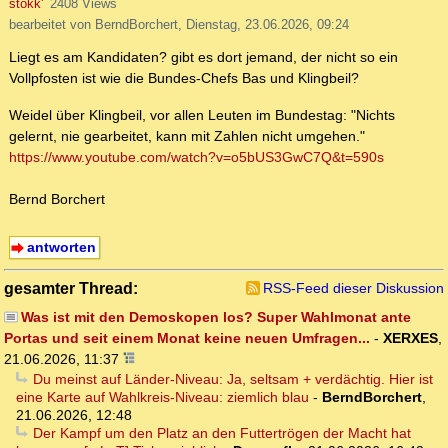
stokk'
2408 Views
bearbeitet von BerndBorchert, Dienstag, 23.06.2026, 09:24
Liegt es am Kandidaten? gibt es dort jemand, der nicht so ein
Vollpfosten ist wie die Bundes-Chefs Bas und Klingbeil?
Weidel über Klingbeil, vor allen Leuten im Bundestag: "Nichts
gelernt, nie gearbeitet, kann mit Zahlen nicht umgehen."
https://www.youtube.com/watch?v=o5bUS3GwC7Q&t=590s
Bernd Borchert
antworten
gesamter Thread:
RSS-Feed dieser Diskussion
Was ist mit den Demoskopen los? Super Wahlmonat ante
Portas und seit einem Monat keine neuen Umfragen...
-
XERXES
,
21.06.2026, 11:37
Du meinst auf Länder-Niveau: Ja, seltsam + verdächtig. Hier ist
eine Karte auf Wahlkreis-Niveau: ziemlich blau
-
BerndBorchert
,
21.06.2026, 12:48
Der Kampf um den Platz an den Futtertrögen der Macht hat