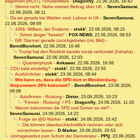
begonnen [mLoT] Tichyseinblick
-
Dragonfly
,
21.06.2026, 16:42
Stimmt nicht. Siehe meinen Beitrag über UK.
-
SevenSamurai
,
22.06.2026, 08:11
Da wir gerade bei Wahlen sind: Labour in UK
-
SevenSamurai
,
22.06.2026, 08:09
1066: William, der Eroberer
-
stokk'
,
22.06.2026, 08:15
Schon länger "besetzt"
-
FOX-NEWS
,
22.06.2026, 08:53
GB: Starmer gerade zurückgetreten (mL Bild)
-
BerndBorchert
,
22.06.2026, 10:48
Trump hat den Rücktritt bereits vorab verkündet (hahaha)
-
SevenSamurai
,
22.06.2026, 12:03
Quantenphysik
-
Ankawor
,
22.06.2026, 16:08
CDU bald einstellig?
-
stokk'
,
22.06.2026, 22:55
Ausführlicher
-
stokk'
,
23.06.2026, 08:44
Wie kann es, dass die SPD dort in Mecklenburg-
Vorpommern 28% bekommt?
-
BerndBorchert
,
23.06.2026,
09:08
Autofirmen - Rüstung
-
Dieter
,
23.06.2026, 10:23
"Firmen - Rüstung" / PS
-
Dragonfly
,
24.06.2026, 11:20
Warum bekommen die SPD und Günen so viel?
-
SevenSamurai
,
24.06.2026, 14:22
Frage an @D-Marker
-
stokk'
,
24.06.2026, 15:42
Die können überdurchschnittlich rechnen oder sich
vorrechnen lassen
-
D-Marker
,
29.06.2026, 20:53
Umfrageverbot zum Schutz der Demokratur
-
PPQ
,
23.06.2026,