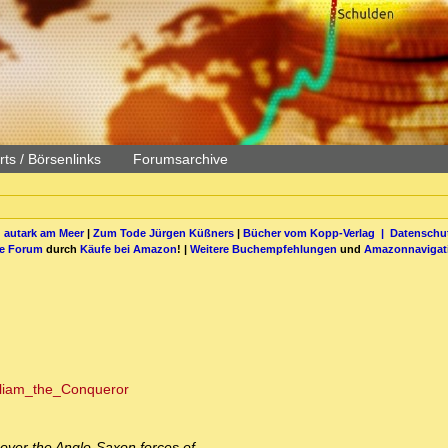
ts / Börsenlinks
Forumsarchive
 autark am Meer
|
Zum Tode Jürgen Küßners
|
Bücher vom Kopp-Verlag |
Datenschut
be Forum
durch
Käufe bei Amazon
! |
Weitere Buchempfehlungen
und
Amazonnavigat
William_the_Conqueror
 over the Anglo-Saxon forces of