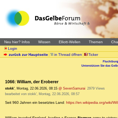
Neu hier? Infos
Wissen
Elliott-Wellen
Themen
Char
Login
zurück zur Hauptseite
in Thread öffnen
Ticker
Fluchtburg
Unterstützen Sie das Gel
1066: William, der Eroberer
stokk'
,
Montag, 22.06.2026, 08:15
@ SevenSamurai
2979 Views
bearbeitet von stokk', Montag, 22.06.2026, 08:57
Seit 960 Jahren ein besetztes Land:
https://en.wikipedia.org/wiki/
William invaded England, leading a Franco-
Norman
army to victory