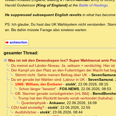
Harold Godwinson
(King of England)
at the
Battle of Hastings
.
He suppressed subsequent English revolts
in what has become
PS: Ich glaube, Du hast das UK Wahlsystem nicht verstanden. Sta
an. Bis dahin müsste Farage also sowieso warten.
antworten
gesamter Thread:
Was ist mit den Demoskopen los? Super Wahlmonat ante Port
Du meinst auf Länder-Niveau: Ja, seltsam + verdächtig. Hier ist
Der Kampf um den Platz an den Futtertrögen der Macht hat beg
Stimmt nicht. Siehe meinen Beitrag über UK.
-
SevenSamura
Da wir gerade bei Wahlen sind: Labour in UK
-
SevenSamurai
,
1066: William, der Eroberer
-
stokk'
,
22.06.2026, 08:15
Schon länger "besetzt"
-
FOX-NEWS
,
22.06.2026, 08:53
GB: Starmer gerade zurückgetreten (mL Bild)
-
BerndBorche
Trump hat den Rücktritt bereits vorab verkündet (hahaha)
-
Quantenphysik
-
Ankawor
,
22.06.2026, 16:08
CDU bald einstellig?
-
stokk'
,
22.06.2026, 22:55
Ausführlicher
-
stokk'
,
23.06.2026, 08:44