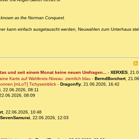
 known as the Norman Conquest.
rmer kann einfach ausgetauscht werden, Neuwahlen zum Unterhaus ste
as und seit einem Monat keine neuen Umfragen...
-
XERXES
,
21.0
 eine Karte auf Wahlkreis-Niveau: ziemlich blau
-
BerndBorchert
,
21.06
onnen [mLoT] Tichyseinblick
-
Dragonfly
,
21.06.2026, 16:42
i
,
22.06.2026, 08:11
22.06.2026, 08:09
rt
,
22.06.2026, 10:48
SevenSamurai
,
22.06.2026, 12:03