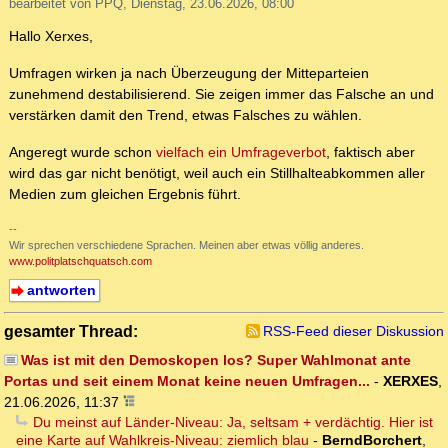
bearbeitet von PPQ, Dienstag, 23.06.2026, 08:00
Hallo Xerxes,
Umfragen wirken ja nach Überzeugung der Mitteparteien
zunehmend destabilisierend. Sie zeigen immer das Falsche an und
verstärken damit den Trend, etwas Falsches zu wählen.
Angeregt wurde schon
vielfach ein Umfrageverbot
, faktisch aber
wird das gar nicht benötigt, weil auch ein Stillhalteabkommen aller
Medien zum gleichen Ergebnis führt.
--
Wir sprechen verschiedene Sprachen. Meinen aber etwas völlig anderes.
www.politplatschquatsch.com
antworten
gesamter Thread:
RSS-Feed dieser Diskussion
Was ist mit den Demoskopen los? Super Wahlmonat ante
Portas und seit einem Monat keine neuen Umfragen...
-
XERXES
,
21.06.2026, 11:37
Du meinst auf Länder-Niveau: Ja, seltsam + verdächtig. Hier ist
eine Karte auf Wahlkreis-Niveau: ziemlich blau
-
BerndBorchert
,