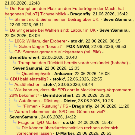
21.06.2026, 12:48
Der Kampf um den Platz an den Futtertrögen der Macht hat
begonnen [mLoT] Tichyseinblick
-
Dragonfly
,
21.06.2026, 16:42
Stimmt nicht. Siehe meinen Beitrag über UK.
-
SevenSamurai
,
22.06.2026, 08:11
Da wir gerade bei Wahlen sind: Labour in UK
-
SevenSamurai
,
22.06.2026, 08:09
1066: William, der Eroberer
-
stokk'
,
22.06.2026, 08:15
Schon länger "besetzt"
-
FOX-NEWS
,
22.06.2026, 08:53
GB: Starmer gerade zurückgetreten (mL Bild)
-
BerndBorchert
,
22.06.2026, 10:48
Trump hat den Rücktritt bereits vorab verkündet (hahaha)
-
SevenSamurai
,
22.06.2026, 12:03
Quantenphysik
-
Ankawor
,
22.06.2026, 16:08
CDU bald einstellig?
-
stokk'
,
22.06.2026, 22:55
Ausführlicher
-
stokk'
,
23.06.2026, 08:44
Wie kann es, dass die SPD dort in Mecklenburg-Vorpommern
28% bekommt?
-
BerndBorchert
,
23.06.2026, 09:08
Autofirmen - Rüstung
-
Dieter
,
23.06.2026, 10:23
"Firmen - Rüstung" / PS
-
Dragonfly
,
24.06.2026, 11:20
Warum bekommen die SPD und Günen so viel?
-
SevenSamurai
,
24.06.2026, 14:22
Frage an @D-Marker
-
stokk'
,
24.06.2026, 15:42
Die können überdurchschnittlich rechnen oder sich
vorrechnen lassen
-
D-Marker
,
29.06.2026, 20:53