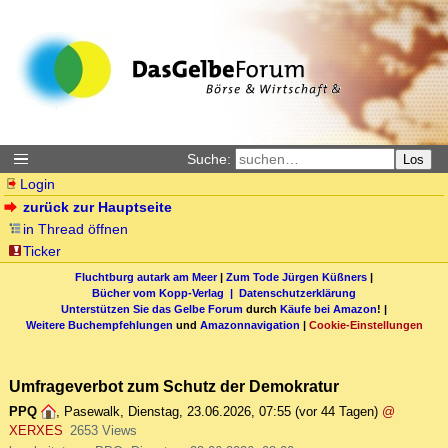
Suche:
Los
Login
zurück zur Hauptseite
in Thread öffnen
Ticker
Fluchtburg autark am Meer
|
Zum Tode Jürgen Küßners
|
Bücher vom Kopp-Verlag |
Datenschutzerklärung
Unterstützen Sie das Gelbe Forum
durch
Käufe bei Amazon
! |
Weitere Buchempfehlungen
und
Amazonnavigation
|
Cookie-Einstellungen
Umfrageverbot zum Schutz der Demokratur
PPQ
,
Pasewalk
,
Dienstag, 23.06.2026, 07:55
(vor 44 Tagen)
@
XERXES
2653 Views