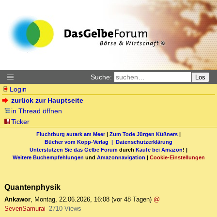
Suche:
Los
Login
zurück zur Hauptseite
in Thread öffnen
Ticker
Fluchtburg autark am Meer
|
Zum Tode Jürgen Küßners
|
Bücher vom Kopp-Verlag |
Datenschutzerklärung
Unterstützen Sie das Gelbe Forum
durch
Käufe bei Amazon
! |
Weitere Buchempfehlungen
und
Amazonnavigation
|
Cookie-Einstellungen
Quantenphysik
Ankawor
,
Montag, 22.06.2026, 16:08
(vor 48 Tagen)
@
SevenSamurai
2710 Views