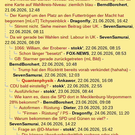
eine Karte auf Wahlkreis-Niveau: ziemlich blau
-
BerndBorchert
,
21.06.2026, 12:48
Der Kampf um den Platz an den Futtertrögen der Macht hat
begonnen [mLoT] Tichyseinblick
-
Dragonfly
,
21.06.2026, 16:42
Stimmt nicht. Siehe meinen Beitrag über UK.
-
SevenSamurai
,
22.06.2026, 08:11
Da wir gerade bei Wahlen sind: Labour in UK
-
SevenSamurai
,
22.06.2026, 08:09
1066: William, der Eroberer
-
stokk'
,
22.06.2026, 08:15
Schon länger "besetzt"
-
FOX-NEWS
,
22.06.2026, 08:53
GB: Starmer gerade zurückgetreten (mL Bild)
-
BerndBorchert
,
22.06.2026, 10:48
Trump hat den Rücktritt bereits vorab verkündet (hahaha)
-
SevenSamurai
,
22.06.2026, 12:03
Quantenphysik
-
Ankawor
,
22.06.2026, 16:08
CDU bald einstellig?
-
stokk'
,
22.06.2026, 22:55
Ausführlicher
-
stokk'
,
23.06.2026, 08:44
Wie kann es, dass die SPD dort in Mecklenburg-Vorpommern
28% bekommt?
-
BerndBorchert
,
23.06.2026, 09:08
Autofirmen - Rüstung
-
Dieter
,
23.06.2026, 10:23
"Firmen - Rüstung" / PS
-
Dragonfly
,
24.06.2026, 11:20
Warum bekommen die SPD und Günen so viel?
-
SevenSamurai
,
24.06.2026, 14:22
Frage an @D-Marker
-
stokk'
,
24.06.2026, 15:42
Die können überdurchschnittlich rechnen oder sich