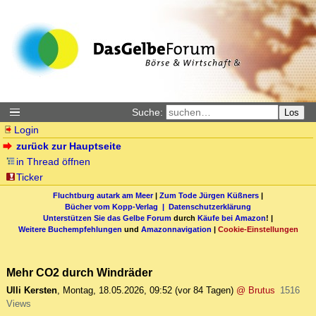
Suche:
Los
Login
zurück zur Hauptseite
in Thread öffnen
Ticker
Fluchtburg autark am Meer
|
Zum Tode Jürgen Küßners
|
Bücher vom Kopp-Verlag |
Datenschutzerklärung
Unterstützen Sie das Gelbe Forum
durch
Käufe bei Amazon
! |
Weitere Buchempfehlungen
und
Amazonnavigation
|
Cookie-Einstellungen
Mehr CO2 durch Windräder
Ulli Kersten
,
Montag, 18.05.2026, 09:52
(vor 84 Tagen)
@ Brutus
1516
Views