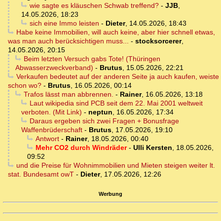
wie sagte es kläuschen Schwab treffend?
-
JJB
,
14.05.2026, 18:23
sich eine Immo leisten
-
Dieter
,
14.05.2026, 18:43
Habe keine Immobilien, will auch keine, aber hier schnell etwas,
was man auch berücksichtigen muss...
-
stocksorcerer
,
14.05.2026, 20:15
Beim letzten Versuch gabs Tote! (Thüringen
Abwasserzweckverband)
-
Brutus
,
15.05.2026, 22:21
Verkaufen bedeutet auf der anderen Seite ja auch kaufen, weiste
schon wo?
-
Brutus
,
16.05.2026, 00:14
Trafos lässt man abbrennen.
-
Rainer
,
16.05.2026, 13:18
Laut wikipedia sind PCB seit dem 22. Mai 2001 weltweit
verboten. (Mit Link)
-
neptun
,
16.05.2026, 17:34
Daraus ergeben sich zwei Fragen + Bonusfrage
Waffenbrüderschaft
-
Brutus
,
17.05.2026, 19:10
Antwort
-
Rainer
,
18.05.2026, 00:40
Mehr CO2 durch Windräder
-
Ulli Kersten
,
18.05.2026,
09:52
und die Preise für Wohnimmobilien und Mieten steigen weiter lt.
stat. Bundesamt owT
-
Dieter
,
17.05.2026, 12:26
Werbung