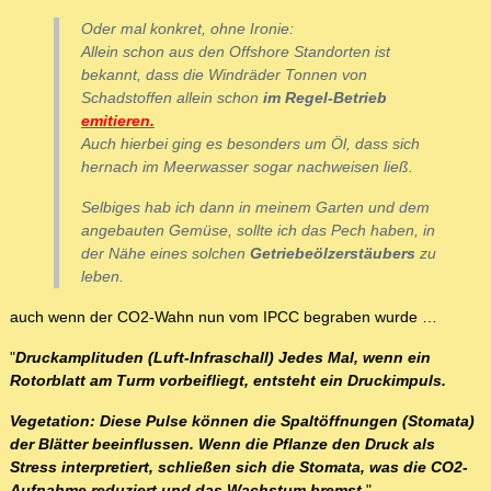
Oder mal konkret, ohne Ironie:
Allein schon aus den Offshore Standorten ist
bekannt, dass die Windräder Tonnen von
Schadstoffen allein schon
im Regel-Betrieb
emitieren.
Auch hierbei ging es besonders um Öl, dass sich
hernach im Meerwasser sogar nachweisen ließ.
Selbiges hab ich dann in meinem Garten und dem
angebauten Gemüse, sollte ich das Pech haben, in
der Nähe eines solchen
Getriebeölzerstäubers
zu
leben.
auch wenn der CO2-Wahn nun vom IPCC begraben wurde …
"
Druckamplituden (Luft-Infraschall) Jedes Mal, wenn ein
Rotorblatt am Turm vorbeifliegt, entsteht ein Druckimpuls.
Vegetation: Diese Pulse können die Spaltöffnungen (Stomata)
der Blätter beeinflussen. Wenn die Pflanze den Druck als
Stress interpretiert, schließen sich die Stomata, was die CO2-
Aufnahme reduziert und das Wachstum bremst
.
"