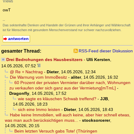
Views
owT
--
Das sektenhafte Denken und Handeln der Grünen und ihrer Anhänger und Wählerschaft
ist für Menschen mit gesundem Menschenverstand nur schwer nachzuvollziehen.
antworten
gesamter Thread:
RSS-Feed dieser Diskussion
Drei Bedrohungen des Hausbesitzers
-
Ulli Kersten
,
14.05.2026, 07:52
@ Re + Nachtrag
-
Dieter
,
14.05.2026, 12:34
Die Warnung vom ImmoBesitz
-
aliter
,
14.05.2026, 16:32
60 Prozent der privaten Vermieter darüber nach, Wohnungen
zu verkaufen oder sich ganz aus der Vermietung[mTmL]
-
Dragonfly
,
14.05.2026, 17:52
wie sagte es kläuschen Schwab treffend?
-
JJB
,
14.05.2026, 18:23
sich eine Immo leisten
-
Dieter
,
14.05.2026, 18:43
Habe keine Immobilien, will auch keine, aber hier schnell etwas,
was man auch berücksichtigen muss...
-
stocksorcerer
,
14.05.2026, 20:15
Beim letzten Versuch gabs Tote! (Thüringen