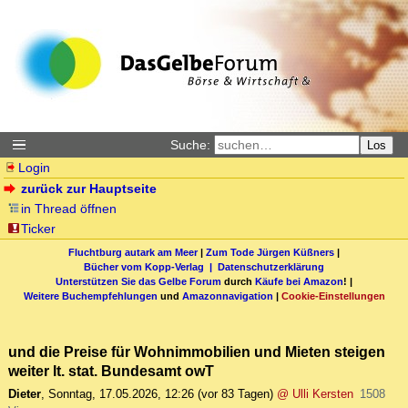
Suche:
Los
Login
zurück zur Hauptseite
in Thread öffnen
Ticker
Fluchtburg autark am Meer
|
Zum Tode Jürgen Küßners
|
Bücher vom Kopp-Verlag |
Datenschutzerklärung
Unterstützen Sie das Gelbe Forum
durch
Käufe bei Amazon
! |
Weitere Buchempfehlungen
und
Amazonnavigation
|
Cookie-Einstellungen
und die Preise für Wohnimmobilien und Mieten steigen
weiter lt. stat. Bundesamt owT
Dieter
,
Sonntag, 17.05.2026, 12:26
(vor 83 Tagen)
@ Ulli Kersten
1508