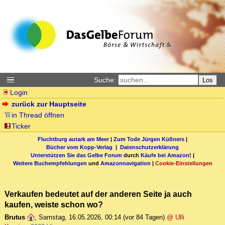
Suche:
Los
Login
zurück zur Hauptseite
in Thread öffnen
Ticker
Fluchtburg autark am Meer
|
Zum Tode Jürgen Küßners
|
Bücher vom Kopp-Verlag |
Datenschutzerklärung
Unterstützen Sie das Gelbe Forum
durch
Käufe bei Amazon
! |
Weitere Buchempfehlungen
und
Amazonnavigation
|
Cookie-Einstellungen
Verkaufen bedeutet auf der anderen Seite ja auch
kaufen, weiste schon wo?
Brutus
,
Samstag, 16.05.2026, 00:14
(vor 84 Tagen)
@ Ulli