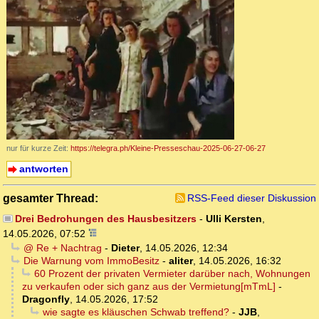
nur für kurze Zeit:
https://telegra.ph/Kleine-Presseschau-2025-06-27-06-27
antworten
gesamter Thread:
RSS-Feed dieser Diskussion
Drei Bedrohungen des Hausbesitzers
-
Ulli Kersten
,
14.05.2026, 07:52
@ Re + Nachtrag
-
Dieter
,
14.05.2026, 12:34
Die Warnung vom ImmoBesitz
-
aliter
,
14.05.2026, 16:32
60 Prozent der privaten Vermieter darüber nach, Wohnungen
zu verkaufen oder sich ganz aus der Vermietung[mTmL]
-
Dragonfly
,
14.05.2026, 17:52
wie sagte es kläuschen Schwab treffend?
-
JJB
,