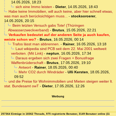
14.05.2026, 18:23
sich eine Immo leisten
-
Dieter
,
14.05.2026, 18:43
Habe keine Immobilien, will auch keine, aber hier schnell etwas,
was man auch berücksichtigen muss...
-
stocksorcerer
,
14.05.2026, 20:15
Beim letzten Versuch gabs Tote! (Thüringen
Abwasserzweckverband)
-
Brutus
,
15.05.2026, 22:21
Verkaufen bedeutet auf der anderen Seite ja auch kaufen,
weiste schon wo?
-
Brutus
,
16.05.2026, 00:14
Trafos lässt man abbrennen.
-
Rainer
,
16.05.2026, 13:18
Laut wikipedia sind PCB seit dem 22. Mai 2001 weltweit
verboten. (Mit Link)
-
neptun
,
16.05.2026, 17:34
Daraus ergeben sich zwei Fragen + Bonusfrage
Waffenbrüderschaft
-
Brutus
,
17.05.2026, 19:10
Antwort
-
Rainer
,
18.05.2026, 00:40
Mehr CO2 durch Windräder
-
Ulli Kersten
,
18.05.2026,
09:52
und die Preise für Wohnimmobilien und Mieten steigen weiter lt.
stat. Bundesamt owT
-
Dieter
,
17.05.2026, 12:26
Werbung
257364 Einträge in 18362 Threads, 975 registrierte Benutzer, 3149 Benutzer online (11